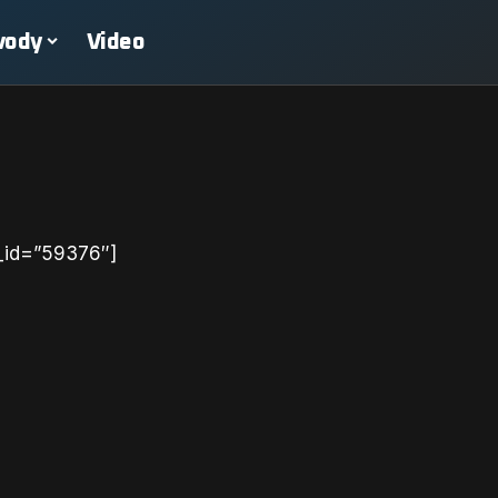
vody
Video
_id=”59376″]