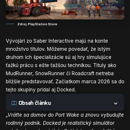
Zdroj: PlayStation Store
Vývojári zo Saber Interactive majú na konte
množstvo titulov. Môžeme povedať, že istým
druhom ich špecializácie sú aj hry simulujúce
ťažkú prácu s ešte ťažšou technikou. Tituly ako
MudRunner, SnowRunner či Roadcraft netreba
bližšie predstavovať. Začiatkom marca 2026 sa do
tejto skupiny pridal aj Docked.
Obsah článku
„Vráťte sa domov do Port Wake a znovu vybudujte
rodinný podnik. Docked je realistický simulátor