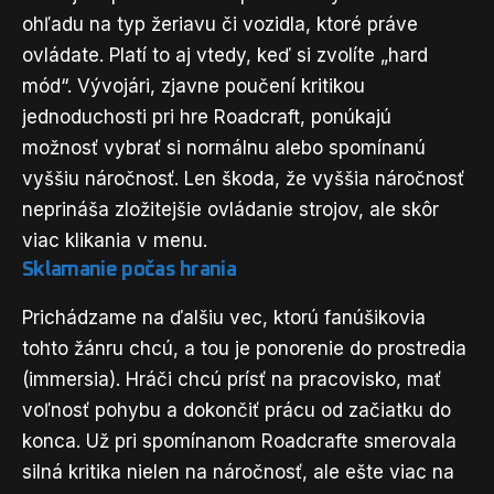
ohľadu na typ žeriavu či vozidla, ktoré práve
ovládate. Platí to aj vtedy, keď si zvolíte „hard
mód“. Vývojári, zjavne poučení kritikou
jednoduchosti pri hre Roadcraft, ponúkajú
možnosť vybrať si normálnu alebo spomínanú
vyššiu náročnosť. Len škoda, že vyššia náročnosť
neprináša zložitejšie ovládanie strojov, ale skôr
viac klikania v menu.
Sklamanie počas hrania
Prichádzame na ďalšiu vec, ktorú fanúšikovia
tohto žánru chcú, a tou je ponorenie do prostredia
(immersia). Hráči chcú prísť na pracovisko, mať
voľnosť pohybu a dokončiť prácu od začiatku do
konca. Už pri spomínanom Roadcrafte smerovala
silná kritika nielen na náročnosť, ale ešte viac na