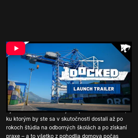
Očakávania
Myslím si, že nielen mne je jasné, čo fanúšikovia
tohto žánru v takýchto hrách hľadajú. V prvom
rade chcú presné zobrazenie nástrojov, ťažkej
techniky a pracovných postupov, ktoré ľudia
používajú na priemyselných pracoviskách.
Podstata týchto hier spočíva v tom, že si môžete
vyskúšať ovládanie strojov a prácu na miestach,
ku ktorým by ste sa v skutočnosti dostali až po
rokoch štúdia na odborných školách a po získaní
praxe – a to všetko z pohodlia domova počas