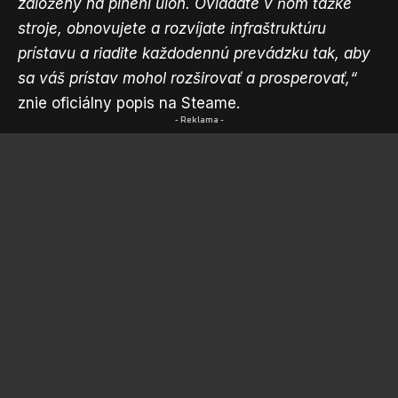
založený na plnení úloh. Ovládate v ňom ťažké
stroje, obnovujete a rozvíjate infraštruktúru
prístavu a riadite každodennú prevádzku tak, aby
sa váš prístav mohol rozširovať a prosperovať,“
znie oficiálny popis na Steame.
- Reklama -