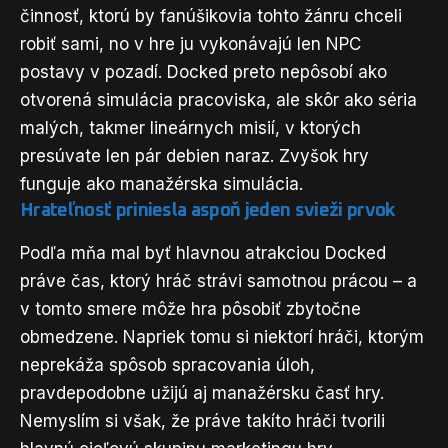
činnosť, ktorú by fanúšikovia tohto žánru chceli
robiť sami, no v hre ju vykonávajú len NPC
postavy v pozadí. Docked preto nepôsobí ako
otvorená simulácia pracoviska, ale skôr ako séria
malých, takmer lineárnych misií, v ktorých
presúvate len pár debien naraz. Zvyšok hry
funguje ako manažérska simulácia.
Hrateľnosť priniesla aspoň jeden svieži prvok
Podľa mňa mal byť hlavnou atrakciou Docked
práve čas, ktorý hráč strávi samotnou prácou – a
v tomto smere môže hra pôsobiť zbytočne
obmedzene. Napriek tomu si niektorí hráči, ktorým
neprekáža spôsob spracovania úloh,
pravdepodobne užijú aj manažérsku časť hry.
Nemyslím si však, že práve takíto hráči tvorili