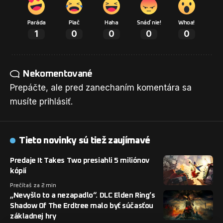
Paráda
Plač
Haha
Snáď nie!
Whoa!
1
0
0
0
0
Nekomentované
Prepáčte, ale pred zanechaním komentára sa
musíte
prihlásiť
.
Tieto novinky sú tiež zaujímavé
Predaje It Takes Two presiahli 5 miliónov
kópií
Prečítaš za 2 min
„Nevyšlo to a nezapadlo“. DLC Elden Ring’s
Shadow Of The Erdtree malo byť súčasťou
základnej hry