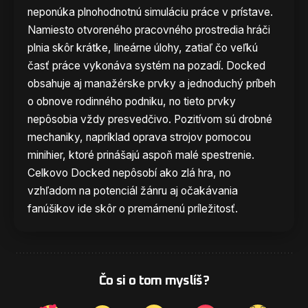
neponúka plnohodnotnú simuláciu práce v prístave.
Namiesto otvoreného pracovného prostredia hráči
plnia skôr krátke, lineárne úlohy, zatiaľ čo veľkú
časť práce vykonáva systém na pozadí. Docked
obsahuje aj manažérske prvky a jednoduchý príbeh
o obnove rodinného podniku, no tieto prvky
nepôsobia vždy presvedčivo. Pozitívom sú drobné
mechaniky, napríklad oprava strojov pomocou
minihier, ktoré prinášajú aspoň malé spestrenie.
Celkovo Docked nepôsobí ako zlá hra, no
vzhľadom na potenciál žánru aj očakávania
fanúšikov ide skôr o premárnenú príležitosť.
Čo si o tom myslíš?