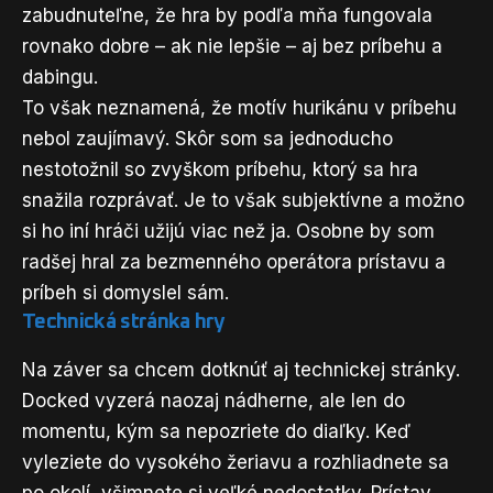
zabudnuteľne, že hra by podľa mňa fungovala
rovnako dobre – ak nie lepšie – aj bez príbehu a
dabingu.
To však neznamená, že motív hurikánu v príbehu
nebol zaujímavý. Skôr som sa jednoducho
nestotožnil so zvyškom príbehu, ktorý sa hra
snažila rozprávať. Je to však subjektívne a možno
si ho iní hráči užijú viac než ja. Osobne by som
radšej hral za bezmenného operátora prístavu a
príbeh si domyslel sám.
Technická stránka hry
Na záver sa chcem dotknúť aj technickej stránky.
Docked vyzerá naozaj nádherne, ale len do
momentu, kým sa nepozriete do diaľky. Keď
vyleziete do vysokého žeriavu a rozhliadnete sa
po okolí, všimnete si veľké nedostatky. Prístav