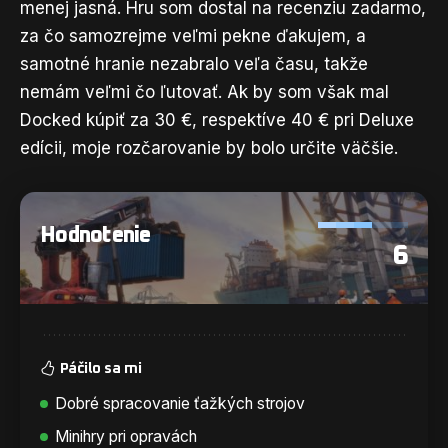
menej jasná. Hru som dostal na recenziu zadarmo,
za čo samozrejme veľmi pekne ďakujem, a
samotné hranie nezabralo veľa času, takže
nemám veľmi čo ľutovať. Ak by som však mal
Docked kúpiť za 30 €, respektíve 40 € pri Deluxe
edícii, moje rozčarovanie by bolo určite väčšie.
Hodnotenie
6
Páčilo sa mi
Dobré spracovanie ťažkých strojov
Minihry pri opravách