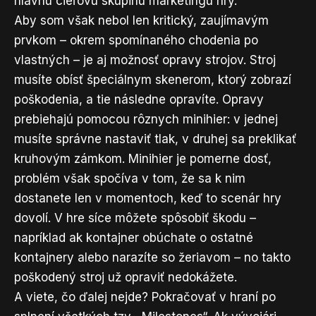
hlavnú cieľovú skupinu marketingu hry.
Aby som však nebol len kritický, zaujímavým
prvkom – okrem spomínaného chodenia po
vlastných – je aj možnosť opravy strojov. Stroj
musíte obísť špeciálnym skenerom, ktorý zobrazí
poškodenia, a tie následne opravíte. Opravy
prebiehajú pomocou rôznych minihier: v jednej
musíte správne nastaviť tlak, v druhej sa preklikať
kruhovým zámkom. Minihier je pomerne dosť,
problém však spočíva v tom, že sa k nim
dostanete len v momentoch, keď to scenár hry
dovolí. V hre síce môžete spôsobiť škodu –
napríklad ak kontajner obúchate o ostatné
kontajnery alebo narazíte so žeriavom – no takto
poškodený stroj už opraviť nedokážete.
A viete, čo ďalej nejde? Pokračovať v hraní po