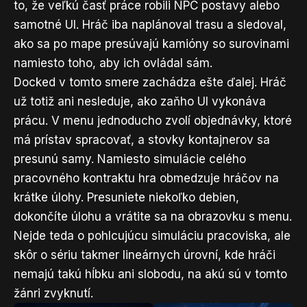
to, že veľkú časť práce robili NPC postavy alebo
samotné UI. Hráč iba naplánoval trasu a sledoval,
ako sa po mape presúvajú kamióny so surovinami
namiesto toho, aby ich ovládal sám.
Docked v tomto smere zachádza ešte ďalej. Hráč
už totiž ani nesleduje, ako zaňho UI vykonáva
prácu. V menu jednoducho zvolí objednávky, ktoré
má prístav spracovať, a stovky kontajnerov sa
presunú samy. Namiesto simulácie celého
pracovného kontraktu hra obmedzuje hráčov na
krátke úlohy. Presuniete niekoľko debien,
dokončíte úlohu a vrátite sa na obrazovku s menu.
Nejde teda o pohlcujúcu simuláciu pracoviska, ale
skôr o sériu takmer lineárnych úrovní, kde hráči
nemajú takú hĺbku ani slobodu, na akú sú v tomto
žánri zvyknutí.