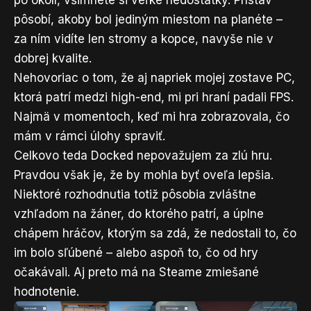
pôsobí, akoby bol jediným miestom na planéte –
za ním vidíte len stromy a kopce, navyše nie v
dobrej kvalite.
Nehovoriac o tom, že aj napriek mojej zostave PC,
ktorá patrí medzi high-end, mi pri hraní padali FPS.
Najmä v momentoch, keď mi hra zobrazovala, čo
mám v rámci úlohy spraviť.
Celkovo teda Docked nepovažujem za zlú hru.
Pravdou však je, že by mohla byť oveľa lepšia.
Niektoré rozhodnutia totiž pôsobia zvláštne
vzhľadom na žáner, do ktorého patrí, a úplne
chápem hráčov, ktorým sa zdá, že nedostali to, čo
im bolo sľúbené – alebo aspoň to, čo od hry
očakávali. Aj preto má na Steame zmiešané
hodnotenie.