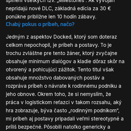
splnení všetkých tzv. „Milestones“. Ak vývojári
nepridajú nové DLC, základná edícia za 30 €
ponúkne približne len 10 hodín zábavy.
Chabý pokus o príbeh, načo?
Jedným z aspektov Docked, ktorý som doteraz
celkom nepochopil, je príbeh a postavy. To je
trochu zvláštne pre tento žáner, ktorý zvyčajne
obsahuje minimum dialógov a kladie dôraz skôr na
otvorený a pohlcujúci zážitok. Tento titul však
obsahuje množstvo dabovaných postáv a
rozpráva príbeh o návrate k rodinnému podniku a
jeho obnove. Okrem toho, že si nemyslím, že
práca v logistickom reťazci v takom rozsahu, aký
hra zobrazuje, býva často „rodinným podnikom“,
mi príbeh aj postavy pripadali veľmi stereotypné a
príliš bezpečné. Pôsobili natoľko genericky a