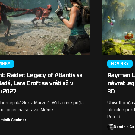
VINKY
NOVINKY
 Raider: Legacy of Atlantis sa
Rayman Le
adá, Lara Croft sa vráti až v
návrat le
u 2027
3D
bornej ukážke z Marvel’s Wolverine prišla
Ubisoft počas
nej príjemná správa. Akčné…
oficiálne pre
Retold.…
minik Cenkner
Dominik Ce