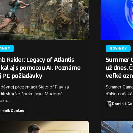
VINKY
NOVINKY
 Raider: Legacy of Atlantis
Summer Ga
ikal aj s pomocou AI. Poznáme
už dnes. Č
aj PC požiadavky
veľké oz
dávnej prezentácii State of Play sa
Summer Game F
dili skoršie špekulácie. Moderná
ďalšou očaká
ábka…
Dominik Ce
minik Cenkner