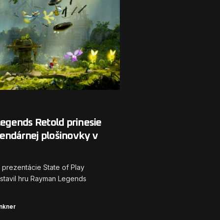
gends Retold prinesie
gendárnej plošinovky v
 prezentácie State of Play
dstavil hru Rayman Legends
nkner