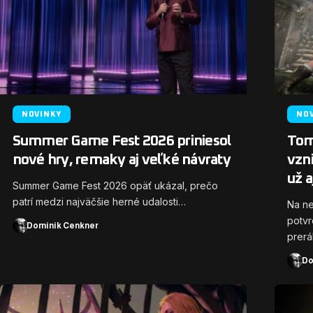
NOVINKY
NO
Summer Game Fest 2026 priniesol
Tomb
nové hry, remaky aj veľké návraty
vzn
už 
Summer Game Fest 2026 opäť ukázal, prečo
patrí medzi najväčšie herné udalosti…
Na ne
potvr
Dominik Cenkner
prer
Do