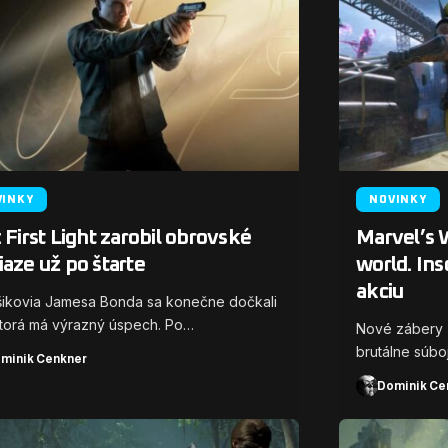
VINKY
NOVINKY
 First Light zarobil obrovské
Marvel’s 
aze už po štarte
world. Ins
akciu
ikovia Jamesa Bonda sa konečne dočkali
ktorá má výrazný úspech. Po…
Nové zábery z
brutálne súbo
minik Cenkner
Dominik Ce