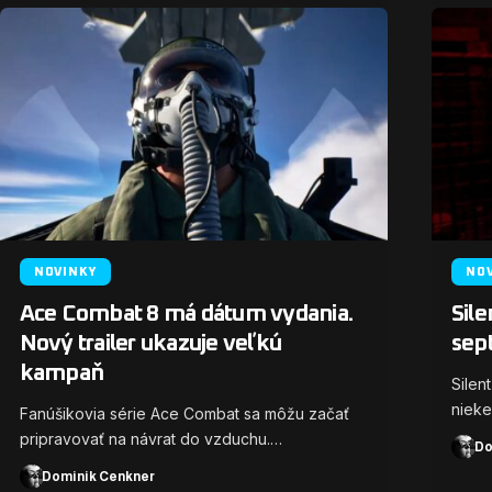
NOVINKY
NO
Ace Combat 8 má dátum vydania.
Sile
Nový trailer ukazuje veľkú
sep
kampaň
Silen
nieke
Fanúšikovia série Ace Combat sa môžu začať
pripravovať na návrat do vzduchu.…
Do
Dominik Cenkner