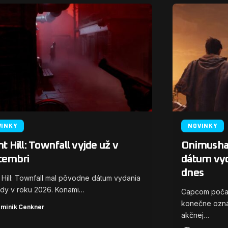
VINKY
NOVINKY
nt Hill: Townfall vyjde už v
Onimusha:
tembri
dátum vyd
dnes
t Hill: Townfall mal pôvodne dátum vydania
dy v roku 2026. Konami…
Capcom počas
konečne ozná
minik Cenkner
akčnej…