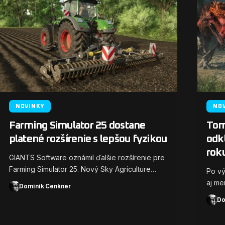
NOVINKY
NO
Farming Simulator 25 dostane
Tomb
platené rozšírenie s lepšou fyzikou
odkl
rok
GIANTS Software oznámil ďalšie rozšírenie pre
Farming Simulator 25. Nový Sky Agriculture…
Po vý
aj me
Dominik Cenkner
Do