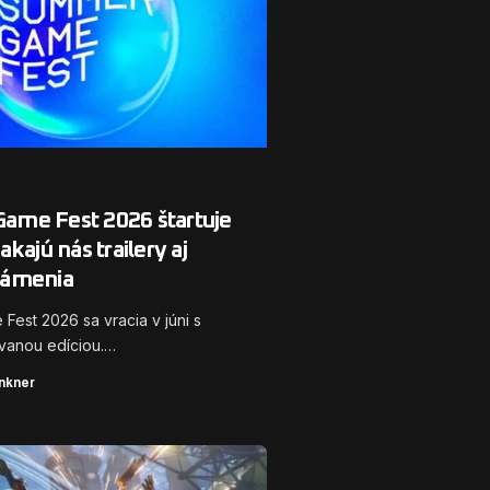
me Fest 2026 štartuje
akajú nás trailery aj
námenia
est 2026 sa vracia v júni s
vanou edíciou.…
nkner