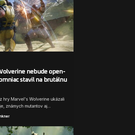
Wolverine nebude open-
omniac stavil na brutálnu
 hry Marvel's Wolverine ukázali
je, známych mutantov aj…
nkner