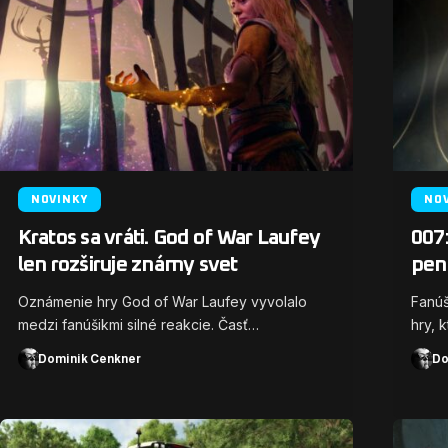
NOVINKY
NO
Kratos sa vráti. God of War Laufey
007:
len rozširuje známy svet
peni
Oznámenie hry God of War Laufey vyvolalo
Fanúš
medzi fanúšikmi silné reakcie. Časť…
hry, 
Dominik Cenkner
Do