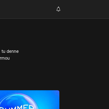
š tu denne
ormou