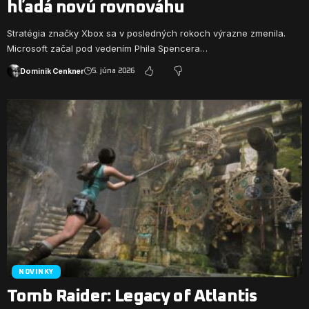
hľadá novú rovnováhu
Stratégia značky Xbox sa v posledných rokoch výrazne zmenila.
Microsoft začal pod vedením Phila Spencera…
Dominik Cenkner
5. júna 2026
NOVINKY
Tomb Raider: Legacy of Atlantis