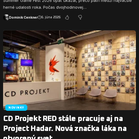
Summer Game Fest 2026 opäť ukázal, prečo patrí medzi najväčšie
herné udalosti roka. Počas dvojhodinovej…
Dominik Cenkner
6. júna 2026
NOVINKY
CD Projekt RED stále pracuje aj na
Project Hadar. Nová značka láka na
otvorený svet