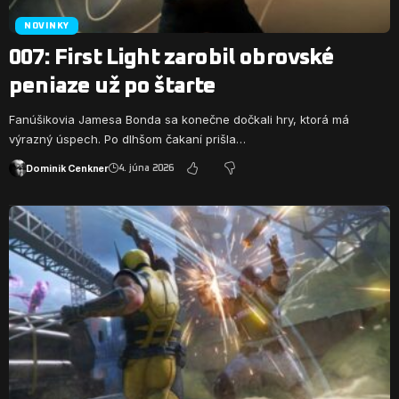
NOVINKY
007: First Light zarobil obrovské
peniaze už po štarte
Fanúšikovia Jamesa Bonda sa konečne dočkali hry, ktorá má
výrazný úspech. Po dlhšom čakaní prišla…
Dominik Cenkner
4. júna 2026