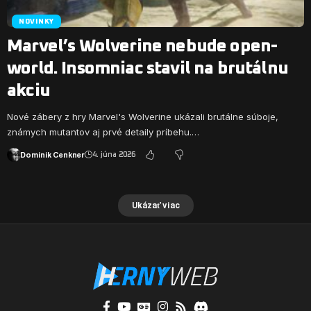
NOVINKY
Marvel’s Wolverine nebude open-
world. Insomniac stavil na brutálnu
akciu
Nové zábery z hry Marvel's Wolverine ukázali brutálne súboje,
známych mutantov aj prvé detaily príbehu.…
Dominik Cenkner
4. júna 2026
Ukázať viac