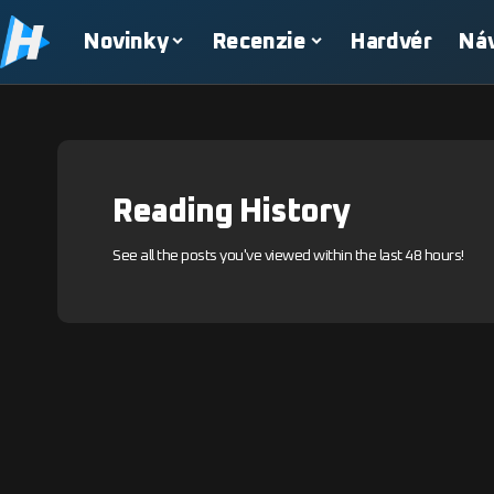
Novinky
Recenzie
Hardvér
Ná
Reading History
See all the posts you've viewed within the last 48 hours!