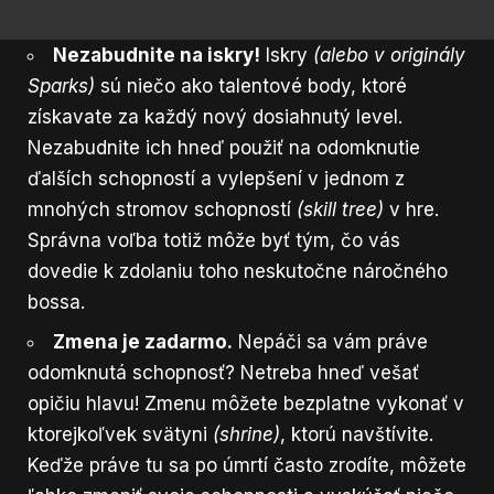
Nezabudnite na iskry!
Iskry
(alebo v originály
Sparks)
sú niečo ako talentové body, ktoré
získavate za každý nový dosiahnutý level.
Nezabudnite ich hneď použiť na odomknutie
ďalších schopností a vylepšení v jednom z
mnohých stromov schopností
(skill tree)
v hre.
Správna voľba totiž môže byť tým, čo vás
dovedie k zdolaniu toho neskutočne náročného
bossa.
Zmena je zadarmo.
Nepáči sa vám práve
odomknutá schopnosť? Netreba hneď vešať
opičiu hlavu! Zmenu môžete bezplatne vykonať v
ktorejkoľvek svätyni
(shrine)
, ktorú navštívite.
Keďže práve tu sa po úmrtí často zrodíte, môžete