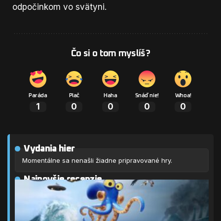
odpočinkom vo svätyni.
Čo si o tom myslíš?
Paráda
Plač
Haha
Snáď nie!
Whoa!
1
0
0
0
0
Vydania hier
Momentálne sa nenašli žiadne pripravované hry.
Najnovšie recenzie