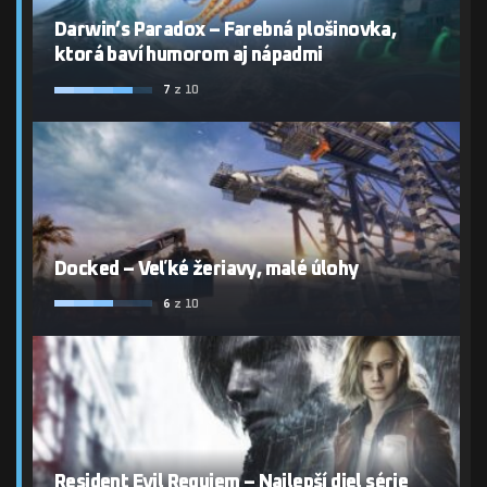
Darwin’s Paradox – Farebná plošinovka,
ktorá baví humorom aj nápadmi
7
z 10
Docked – Veľké žeriavy, malé úlohy
6
z 10
Resident Evil Requiem – Najlepší diel série