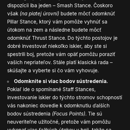
dispozícii iba jeden – Smash Stance. Čoskoro
však
(na piatej úrovni)
budete môcť odomknúť
Pillar Stance, ktorý vám pomôže vyhnúť sa
útokom na zem a následne budete môcť
odomknúť Thrust Stance. Do týchto postojov je
dobré investovať niekoľko iskier, aby ste si
spestrili boj, pretože vám opäť pomôžu poraziť
vašich nepriateľov. Stále platí klasická rada –
skúšajte a vyberte si čo vám vyhovuje.
Odomknite si viac bodov sústredenia.
Pokiaľ ide o spomínané Staff Stances,
investovanie iskier do týchto stromov schopností
vás nakoniec dovedie k odomknutiu ďalších
bodov sústredenia
(Focus Points)
. Tie sú
neuveriteľne užitočné, pretože vám pomôžu
vykonať viac ťažkých útokov v boji, takže sa