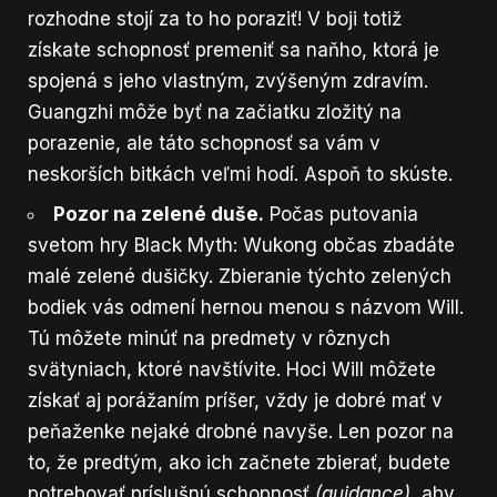
rozhodne stojí za to ho poraziť! V boji totiž
získate schopnosť premeniť sa naňho, ktorá je
spojená s jeho vlastným, zvýšeným zdravím.
Guangzhi môže byť na začiatku zložitý na
porazenie, ale táto schopnosť sa vám v
neskorších bitkách veľmi hodí. Aspoň to skúste.
Pozor na zelené duše.
Počas putovania
svetom hry Black Myth: Wukong občas zbadáte
malé zelené dušičky. Zbieranie týchto zelených
bodiek vás odmení hernou menou s názvom Will.
Tú môžete minúť na predmety v rôznych
svätyniach, ktoré navštívite. Hoci Will môžete
získať aj porážaním príšer, vždy je dobré mať v
peňaženke nejaké drobné navyše. Len pozor na
to, že predtým, ako ich začnete zbierať, budete
potrebovať príslušnú schopnosť
(guidance)
, aby