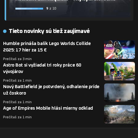
9
z 10
Tieto novinky sú tiež zaujímavé
Humble prináša balík Lego Worlds Collide
2025: 17 hier za 15 €
Prečítaš za 3 min
Astro Bot si vyžiadal tri roky práce 60
vývojárov
Prečítaš za 1 min
Nový Battlefield je potvrdený, odhalenie príde
už čoskoro
Prečítaš za 1 min
Age of Empires Mobile hlási mierny odklad
Prečítaš za 1 min