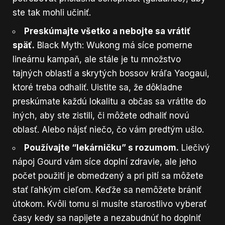
ste tak mohli učiniť.
Preskúmajte všetko a nebojte sa vrátiť
späť.
Black Myth: Wukong má síce pomerne
lineárnu kampaň, ale stále je tu množstvo
tajných oblastí a skrytých bossov kráľa Yaogaui,
ktoré treba odhaliť. Uistite sa, že dôkladne
preskúmate každú lokalitu a občas sa vrátite do
iných, aby ste zistili, či môžete odhaliť novú
oblasť. Alebo nájsť niečo, čo vám predtým ušlo.
Používajte “lekárničku” s rozumom.
Liečivý
nápoj Gourd vám síce doplní zdravie, ale jeho
počet použití je obmedzený a pri pití sa môžete
stať ľahkým cieľom. Keďže sa nemôžete brániť
útokom. Kvôli tomu si musíte starostlivo vyberať
časy kedy sa napijete a nezabudnúť ho doplniť