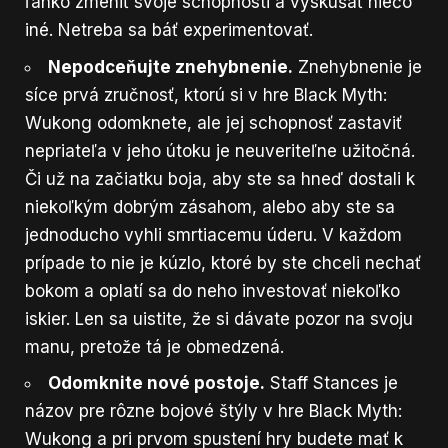
ľahko zmeniť svoje schopnosti a vyskúšať niečo
iné. Netreba sa báť experimentovať.
Nepodceňujte znehybnenie.
Znehybnenie je
síce prvá zručnosť, ktorú si v hre Black Myth:
Wukong odomknete, ale jej schopnosť zastaviť
nepriateľa v jeho útoku je neuveriteľne užitočná.
Či už na začiatku boja, aby ste sa hneď dostali k
niekoľkým dobrým zásahom, alebo aby ste sa
jednoducho vyhli smrtiacemu úderu. V každom
prípade to nie je kúzlo, ktoré by ste chceli nechať
bokom a oplatí sa do neho investovať niekoľko
iskier. Len sa uistite, že si dávate pozor na svoju
manu, pretože tá je obmedzená.
Odomknite nové postoje.
Staff Stances je
názov pre rôzne bojové štýly v hre Black Myth:
Wukong a pri prvom spustení hry budete mať k