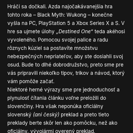
Hráči sa dočkali. Azda najočakávanejšia hra
tohto roka – Black Myth: Wukong – konečne
vyšla na PC, PlayStation 5 a Xbox Series X a S. V
hre sa ujmete úlohy
„Destined One“
teda akéhosi
vyvoleného. Pomocou svojej palice a radu
rôznych kúziel sa postavíte množstvu
nebezpečných nepriateľov, aby ste dosiahli svoj
osud. Bude to dlhé dobrodružstvo, preto sme pre
vás pripravili niekoľko tipov, trikov a návod, ktorý
vám pomôže začať.
Niektoré herné výrazy sme pre jednoduchosť a
plynulosť čítania článku voľne preložili do
slovenčiny. Hra však neponúka oficiálny
slovenský
(ani český)
preklad a preto tieto
preklady berte skôr len ako pomôcku, než ako
oficiálny, vývojármi overený preklad.