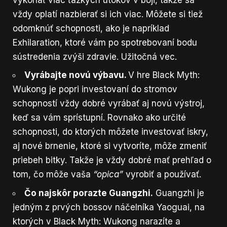
vždy oplatí nazbierať si ich viac. Môžete si tiež
odomknúť schopnosti, ako je napríklad
Exhilaration, ktoré vám po spotrebovaní bodu
sústredenia zvýši zdravie. Užitočná vec.
Vyrábajte novú výbavu.
V hre Black Myth:
Wukong je popri investovaní do stromov
schopností vždy dobré vyrábať aj novú výstroj,
keď sa vám sprístupní. Rovnako ako určité
schopnosti, do ktorých môžete investovať iskry,
aj nové brnenie, ktoré si vytvoríte, môže zmeniť
priebeh bitky. Takže je vždy dobré mať prehľad o
tom, čo môže vaša
“opica”
vyrobiť a používať.
Čo najskôr porazte Guangzhi.
Guangzhi je
jedným z prvých bossov náčelníka Yaoguai, na
ktorých v Black Myth: Wukong narazíte a