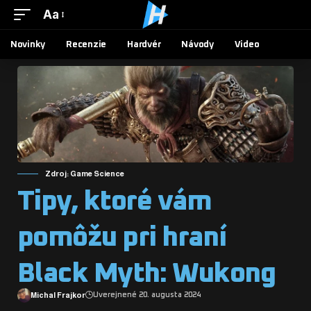
Aa
Novinky
Recenzie
Hardvér
Návody
Video
Zdroj: Game Science
Tipy, ktoré vám
pomôžu pri hraní
Black Myth: Wukong
Michal Frajkor
Uverejnené 20. augusta 2024