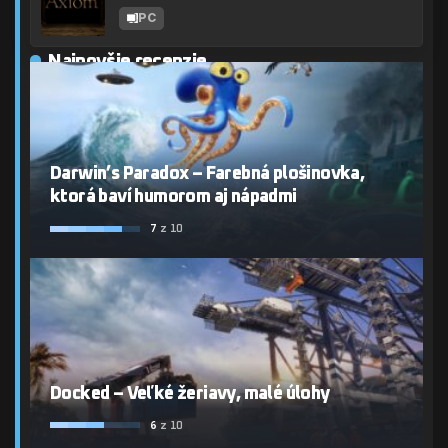
PC
Najnovšie recenzie
Darwin’s Paradox – Farebná plošinovka,
ktorá baví humorom aj nápadmi
7
z 10
Docked – Veľké žeriavy, malé úlohy
6
z 10