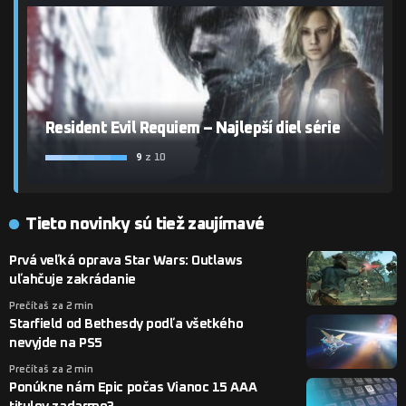
Resident Evil Requiem – Najlepší diel série
9
z 10
Tieto novinky sú tiež zaujímavé
Prvá veľká oprava Star Wars: Outlaws
uľahčuje zakrádanie
Prečítaš za 2 min
Starfield od Bethesdy podľa všetkého
nevyjde na PS5
Prečítaš za 2 min
Ponúkne nám Epic počas Vianoc 15 AAA