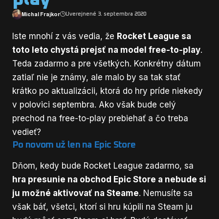
Michal Frajkor
Uverejnené 3. septembra 2020
Iste mnohí z vás vedia, že
Rocket League sa
toto leto chystá prejsť na model free-to-play
.
Teda zadarmo a pre všetkých. Konkrétny dátum
zatiaľ nie je známy, ale malo by sa tak stať
krátko po aktualizácii, ktorá do hry príde niekedy
v polovici septembra. Ako však bude celý
prechod na free-to-play prebiehať a čo treba
vedieť?
Po novom už len na Epic Store
Dňom, kedy bude Rocket League zadarmo, sa
hra presunie na obchod
Epic Store
a nebude si
ju možné aktivovať na Steame
. Nemusíte sa
však báť, všetci, ktorí si hru kúpili na Steam ju