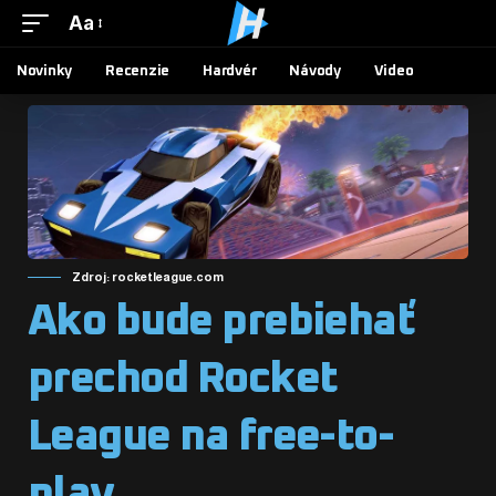
Aa
Novinky
Recenzie
Hardvér
Návody
Video
Zdroj: rocketleague.com
Ako bude prebiehať
prechod Rocket
League na free-to-
play