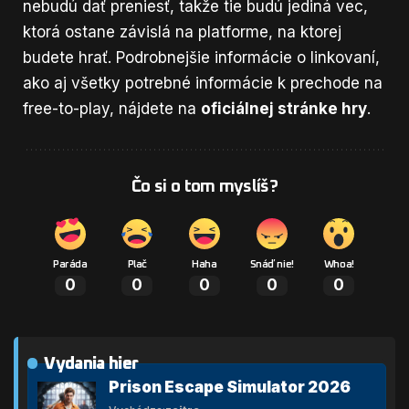
nebudú dať preniesť, takže tie budú jediná vec,
ktorá ostane závislá na platforme, na ktorej
budete hrať. Podrobnejšie informácie o linkovaní,
ako aj všetky potrebné informácie k prechode na
free-to-play, nájdete na
oficiálnej stránke hr
y
.
Čo si o tom myslíš?
Paráda
Plač
Haha
Snáď nie!
Whoa!
0
0
0
0
0
Vydania hier
Prison Escape Simulator 2026