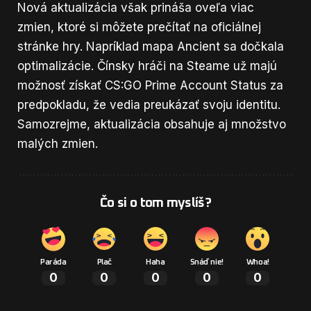
Nová aktualizácia však prináša oveľa viac
zmien, ktoré si môžete prečítať
na oficiálnej
stránke hry
. Napríklad mapa Ancient sa dočkala
optimalizácie. Čínsky hráči na
Steame
už majú
možnosť získať CS:GO Prime Account Status za
predpokladu, že vedia preukázať svoju identitu.
Samozrejme, aktualizácia obsahuje aj množstvo
malých zmien.
Čo si o tom myslíš?
Paráda
Plač
Haha
Snáď nie!
Whoa!
0
0
0
0
0