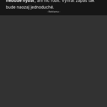
nebude hýbať
, ani nič robiť. Vyhrať zápas tak
bude naozaj jednoduché.
- Reklama -