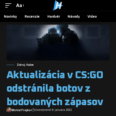
Aa
Novinky
Recenzie
Hardvér
Návody
Video
Zdroj: Valve
Aktualizácia v CS:GO
odstránila botov z
bodovaných zápasov
Michal Frajkor
Uverejnené 8. januára 2021