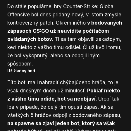
Do stále populárnej hry Counter-Strike: Global
Offensive bol dnes pridaný nový, v istom zmysle
kontroverzný patch. Okrem iného
v bodovaných
zápasoch CS:GO už neuvidíte počítačom
ovládaných botov
. Tí sa tam objavili zakaždým,
keď niekto z vášho tímu odišiel. Či už kvôli tomu,
že bol vykopnutý, alebo sa odpojil iným
spôsobom.
Už žiadny boti
Títo boti mali nahradiť chýbajúceho hráča, to je
však dnešným dňom už minulosť.
Pokiaľ niekto
z vášho tímu odíde, bot sa neobjaví
. Urobí tak
iba v prípade, že celý tím opustí zápas. Ak sa
všetkých 5 hráčov odpojí z bodovaného zápasu,
na spawne sa zjaví jeden bot, ktorý sa však