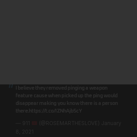
I believe they removed pinging a weapon
feature cause when picked up the ping would
disappear making you know there is a person
there.
https://t.co/IZNhAjb5cY
— 911
(@ROSEMARTHESLOVE)
January
8, 2021