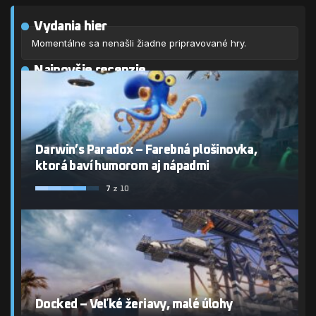
Vydania hier
Momentálne sa nenašli žiadne pripravované hry.
Najnovšie recenzie
Darwin’s Paradox – Farebná plošinovka,
ktorá baví humorom aj nápadmi
7
z 10
Docked – Veľké žeriavy, malé úlohy