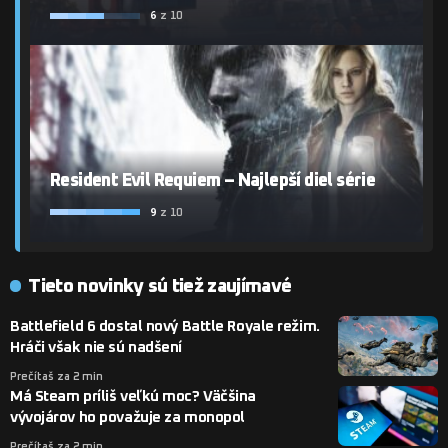
6
z 10
Resident Evil Requiem – Najlepší diel série
9
z 10
Tieto novinky sú tiež zaujímavé
Battlefield 6 dostal nový Battle Royale režim.
Hráči však nie sú nadšení
Prečítaš za 2 min
Má Steam príliš veľkú moc? Väčšina
vývojárov ho považuje za monopol
Prečítaš za 2 min