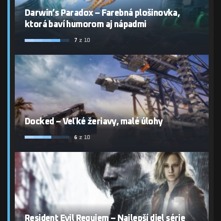
Darwin’s Paradox – Farebná plošinovka,
ktorá baví humorom aj nápadmi
7
z 10
Docked – Veľké žeriavy, malé úlohy
6
z 10
Resident Evil Requiem – Najlepší diel série