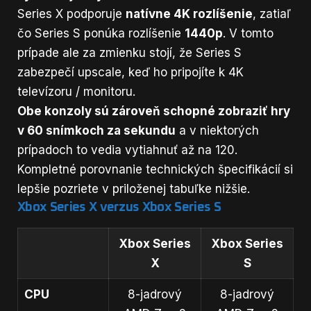
Series X podporuje
natívne 4K rozlíšenie
, zatiaľ
čo Series S ponúka rozlíšenie
1440p
. V tomto
prípade ale za zmienku stojí, že Series S
zabezpečí upscale, keď ho pripojíte k 4K
televízoru / monitoru.
Obe konzoly sú zároveň schopné zobraziť hry
v 60 snímkoch za sekundu
a v niektorých
prípadoch to vedia vytiahnuť až na 120.
Kompletné porovnanie technických špecifikácií si
lepšie pozriete v priloženej tabuľke nižšie.
Xbox Series X verzus Xbox Series S
Xbox Series
Xbox Series
X
S
CPU
8-jadrový
8-jadrový