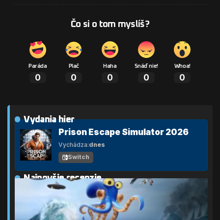
Čo si o tom myslíš?
Paráda
Plač
Haha
Snáď nie!
Whoa!
0
0
0
0
0
Vydania hier
Prison Escape Simulator 2026
Vychádza:
dnes
Switch
Najnovšie recenzie