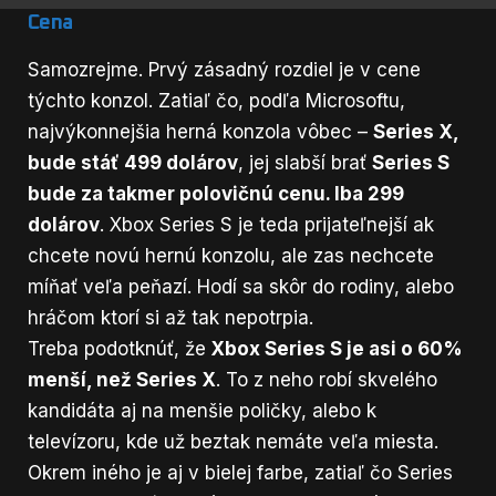
Cena
Samozrejme. Prvý zásadný rozdiel je v cene
týchto konzol. Zatiaľ čo, podľa Microsoftu,
najvýkonnejšia herná konzola vôbec –
Series X,
bude stáť 499 dolárov
, jej slabší brať
Series S
bude za takmer polovičnú cenu. Iba 299
dolárov
. Xbox Series S je teda prijateľnejší ak
chcete novú hernú konzolu, ale zas nechcete
míňať veľa peňazí. Hodí sa skôr do rodiny, alebo
hráčom ktorí si až tak nepotrpia.
Treba podotknúť, že
Xbox Series S je asi o 60%
menší, než Series X
. To z neho robí skvelého
kandidáta aj na menšie poličky, alebo k
televízoru, kde už beztak nemáte veľa miesta.
Okrem iného je aj v bielej farbe, zatiaľ čo Series