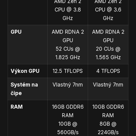
AMD Zen 2
AMD Zen 2
CPU @ 3.8
CPU @ 3.6
GHz
GHz
GPU
AMD RDNA 2
AMD RDNA 2
GPU
GPU
52 CUs @
20 CUs @
1.825 GHz
1.565 GHz
Výkon GPU
12.5 TFLOPS
4 TFLOPS
Systém na
Vlastný 7nm
Vlastný 7nm
čipe
RAM
16GB GDDR6
10GB GDDR6
RAM
RAM
10GB @
8GB @
560GB/s
224GB/s