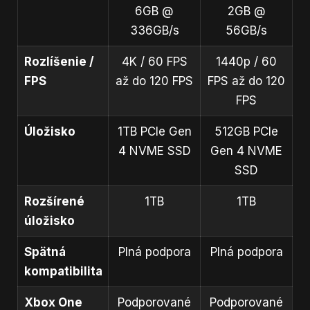
6GB @
2GB @
336GB/s
56GB/s
Rozlíšenie /
4K / 60 FPS
1440p / 60
FPS
až do 120 FPS
FPS až do 120
FPS
Úložisko
1TB PCIe Gen
512GB PCIe
4 NVME SSD
Gen 4 NVME
SSD
Rozšírené
1TB
1TB
úložisko
Spätná
Plná podpora
Plná podpora
kompatibilita
Xbox One
Podporované
Podporované