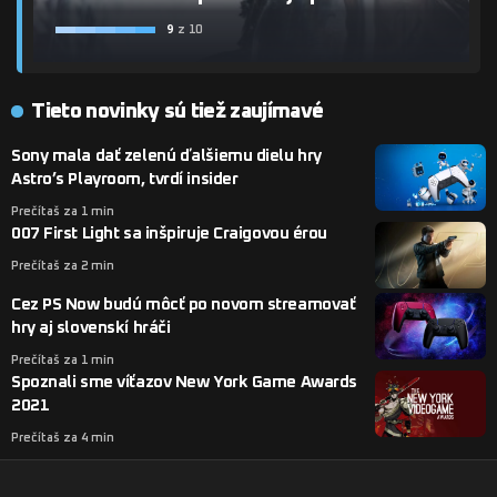
9
z 10
Tieto novinky sú tiež zaujímavé
Sony mala dať zelenú ďalšiemu dielu hry
Astro’s Playroom, tvrdí insider
Prečítaš za 1 min
007 First Light sa inšpiruje Craigovou érou
Prečítaš za 2 min
Cez PS Now budú môcť po novom streamovať
hry aj slovenskí hráči
Prečítaš za 1 min
Spoznali sme víťazov New York Game Awards
2021
Prečítaš za 4 min