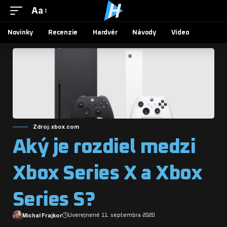
Aa
Novinky
Recenzie
Hardvér
Návody
Video
Zdroj: xbox.com
Aký je rozdiel medzi
Xbox Series X a Xbox
Series S?
Michal Frajkor
Uverejnené 11. septembra 2020