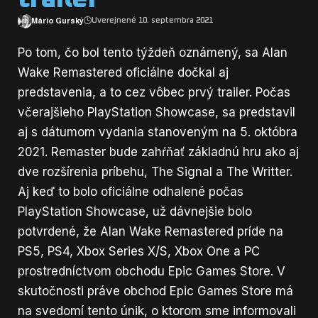
Mário Gurský
Uverejnené 10. septembra 2021
Po tom, čo bol tento týždeň
oznámený
, sa Alan
Wake Remastered oficiálne dočkal aj
predstavenia, a to cez vôbec prvý trailer. Počas
včerajšieho PlayStation Showcase, sa predstavil
aj s dátumom vydania stanoveným na 5. októbra
2021. Remaster bude zahŕňať základnú hru ako aj
dve rozšírenia príbehu, The Signal a The Writter.
Aj keď to bolo oficiálne odhalené počas
PlayStation Showcase, už dávnejšie bolo
potvrdené, že Alan Wake Remastered príde na
PS5, PS4, Xbox Series X/S, Xbox One a PC
prostredníctvom obchodu Epic Games Store. V
skutočnosti práve obchod Epic Games Store má
na svedomí tento únik, o ktorom sme informovali