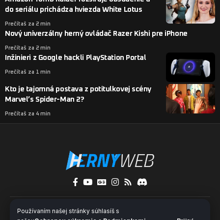
do seriálu prichádza hviezda White Lotus
Prečítaš za 2 min
Nový univerzálny herný ovládač Razer Kishi pre iPhone
Prečítaš za 2 min
Inžinieri z Google hackli PlayStation Portal
Prečítaš za 1 min
Kto je tajomná postava z potitulkovej scény
Marvel’s Spider-Man 2?
Prečítaš za 4 min
O nás
Kontakty
Pridaj sa k nám
Používaním našej stránky súhlasíš s