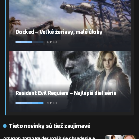
Docked – Veľké žeriavy, malé úlohy
6
z 10
Resident Evil Requiem – Najlepší diel série
9
z 10
Tieto novinky sú tiež zaujímavé
Amazon Tomb Raider rozširuje obsadenie a