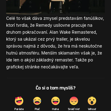
informáciám, ktoré tento dátum odhadovali
správne.
Celé to však dáva zmysel predstavám fanúšikov,
ktorí tvrdia, že Remedy usilovne pracuje na
druhom pokračovaní. Alan Wake Remastered,
ktorý sa ukázal cez prvý trailer, je skvelou
správou najmä z dôvodu, že hra má neskutočne
hutnú atmosféru. Menším sklamaním však je, že
ide len o akýsi základný remaster. Takže po
grafickej stránke neočakávajte veľa.
Čo si o tom myslíš?
Paráda
Plač
Haha
Snáď nie!
Whoa!