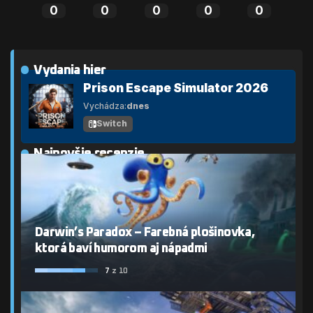
0
0
0
0
0
Vydania hier
Prison Escape Simulator 2026
Vychádza:
dnes
Switch
Najnovšie recenzie
Darwin’s Paradox – Farebná plošinovka,
ktorá baví humorom aj nápadmi
7
z 10