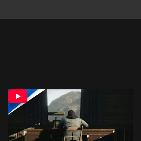
Taktiež sa potvrdilo, že verzia PS4 Pro ponúkne
režim Performance aj Quality. Druhý z nich beží
na 60 fps, zatiaľ čo prvý na 4K a 30 fps.
Medzitým bude verzia na PS5 bežať pri 4K a 60
snímkach za sekundu. Oficiálne odhalený dátum
vydania 5. októbra, dal len za pravdu uniknutým