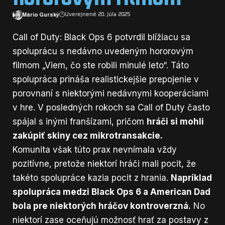
Mário Gurský
Uverejnené 20. júla 2025
Call of Duty: Black Ops 6 potvrdil blížiacu sa
spoluprácu s nedávno uvedeným hororovým
filmom „Viem, čo ste robili minulé leto“. Táto
spolupráca prináša realistickejšie prepojenie v
porovnaní s niektorými nedávnymi kooperáciami
v hre. V posledných rokoch sa Call of Duty často
spájal s inými franšízami, pričom
hráči si mohli
zakúpiť skiny cez mikrotransakcie.
Komunita však túto prax nevnímala vždy
pozitívne, pretože niektorí hráči mali pocit, že
takéto spolupráce kazia pocit z hrania.
Napríklad
spolupráca medzi Black Ops 6 a American Dad
bola pre niektorých hráčov kontroverzná.
No
niektorí zase oceňujú možnosť hrať za postavy z