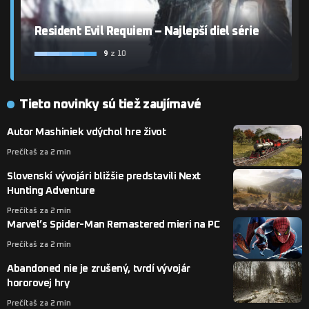
Resident Evil Requiem – Najlepší diel série
9
z 10
Tieto novinky sú tiež zaujímavé
Autor Mashiniek vdýchol hre život
Prečítaš za 2 min
Slovenskí vývojári bližšie predstavili Next
Hunting Adventure
Prečítaš za 2 min
Marvel’s Spider-Man Remastered mieri na PC
Prečítaš za 2 min
Abandoned nie je zrušený, tvrdí vývojár
hororovej hry
Prečítaš za 2 min