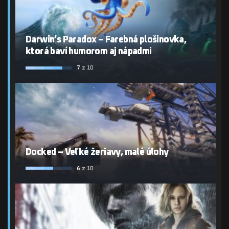
Darwin’s Paradox – Farebná plošinovka,
ktorá baví humorom aj nápadmi
7
z 10
Docked – Veľké žeriavy, malé úlohy
6
z 10