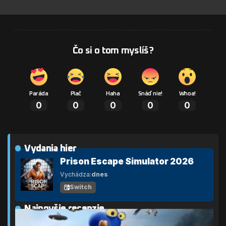
Čo si o tom myslíš?
Paráda
Plač
Haha
Snáď nie!
Whoa!
0
0
0
0
0
Vydania hier
Prison Escape Simulator 2026
Vychádza:
dnes
Switch
Najnovšie recenzie