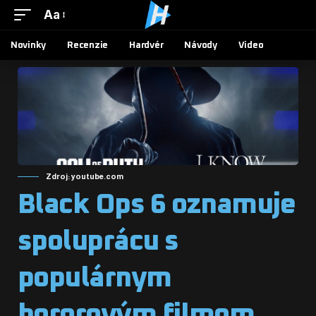
Aa
Novinky
Recenzie
Hardvér
Návody
Video
Zdroj: youtube.com
Black Ops 6 oznamuje
spoluprácu s
populárnym
hororovým filmom