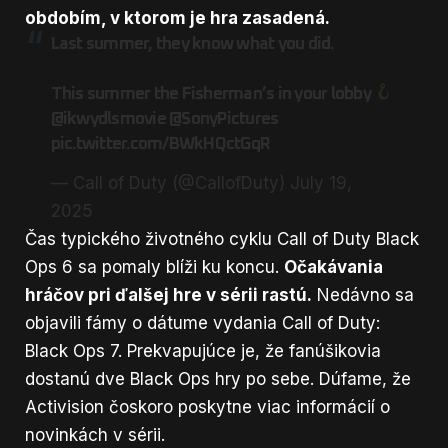
obdobím, v ktorom je hra zasadená.
Last summer, they know what you did.
This summer the Fisherman’s in your lobby
@ikwydlsmovie
@SonyPictures
pic.twitter.com/BWkHQctGqR
— Call of Duty (@CallofDuty)
July 19,
2025
Čas typického životného cyklu Call of Duty Black
Ops 6 sa pomaly blíži ku koncu.
Očakávania
hráčov pri ďalšej hre v sérii rastú.
Nedávno sa
objavili fámy o dátume vydania Call of Duty:
Black Ops 7. Prekvapujúce je, že fanúšikovia
dostanú dve Black Ops hry po sebe. Dúfame, že
Activision čoskoro poskytne viac informácií o
novinkách v sérii.