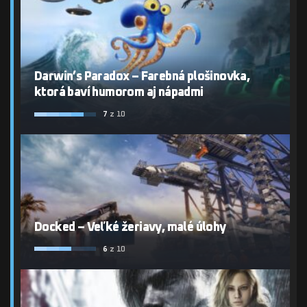
Darwin’s Paradox – Farebná plošinovka,
ktorá baví humorom aj nápadmi
7
z 10
Docked – Veľké žeriavy, malé úlohy
6
z 10