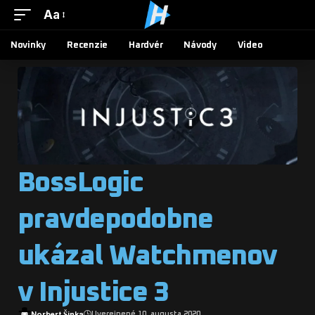
Aa
Novinky
Recenzie
Hardvér
Návody
Video
BossLogic
pravdepodobne
ukázal Watchmenov
v Injustice 3
Norbert Šinka
Uverejnené 10. augusta 2020