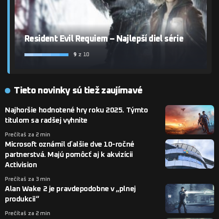
Resident Evil Requiem – Najlepší diel série
9
z 10
Tieto novinky sú tiež zaujímavé
Najhoršie hodnotené hry roku 2025. Týmto
titulom sa radšej vyhnite
Prečítaš za 2 min
Microsoft oznámil ďalšie dve 10-ročné
partnerstvá. Majú pomôcť aj k akvizícii
Activision
Prečítaš za 3 min
Alan Wake 2 je pravdepodobne v „plnej
produkcii“
Prečítaš za 2 min