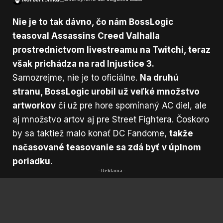
Nie je to tak dávno, čo nám BossLogic
teasoval
Assassins Creed Valhalla
prostredníctvom livestreamu na Twitchi, teraz
však prichádza na rad Injustice 3.
Samozrejme, nie je to oficiálne.
Na druhú
stranu, BossLogic urobil už veľké množstvo
artworkov
či už pre hore spomínaný AC diel, ale
aj množstvo artov aj pre Street Fightera. Čoskoro
by sa taktiež malo konať DC Fandome,
takže
načasované teasovanie sa zdá byť v úplnom
poriadku
.
- Reklama -