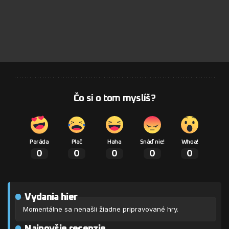
Čo si o tom myslíš?
Paráda
Plač
Haha
Snáď nie!
Whoa!
0
0
0
0
0
Vydania hier
Momentálne sa nenašli žiadne pripravované hry.
Najnovšie recenzie