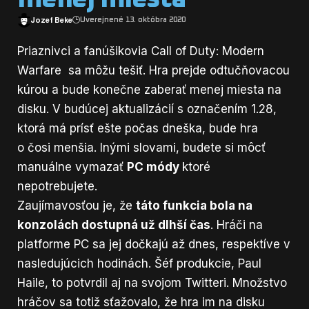
Jozef Beke
Uverejnené 13. októbra 2020
Priaznivci a fanúšikovia Call of Duty: Modern
Warfare sa môžu tešiť. Hra prejde odtučňovacou
kúrou a bude konečne zaberať menej miesta na
disku. V budúcej aktualizácií s označením 1.28,
ktorá má prísť ešte počas dneška, bude hra
o čosi menšia. Inými slovami, budete si môcť
manuálne vymazať
PC módy
ktoré
nepotrebujete.
Zaujímavosťou je, že
táto funkcia bola na
konzolách dostupná už dlhší čas
. Hráči na
platforme PC sa jej dočkajú až dnes, respektíve v
nasledujúcich hodinách. Šéf produkcie, Paul
Haile, to potvrdil aj na svojom Twitteri. Množstvo
hráčov sa totiž sťažovalo, že hra im na disku