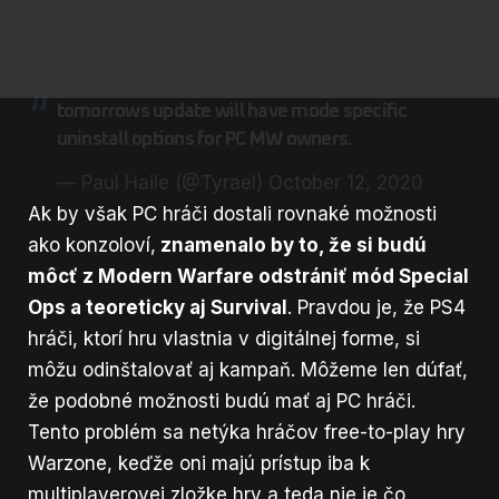
tomorrows update will have mode specific
uninstall options for PC MW owners.
— Paul Haile (@Tyrael)
October 12, 2020
Ak by však PC hráči dostali rovnaké možnosti
ako konzoloví,
znamenalo by to, že si budú
môcť z Modern Warfare odstrániť mód Special
Ops a teoreticky aj Survival
. Pravdou je, že PS4
hráči, ktorí hru vlastnia v digitálnej forme, si
môžu odinštalovať aj kampaň. Môžeme len dúfať,
že podobné možnosti budú mať aj PC hráči.
Tento problém sa netýka hráčov free-to-play hry
Warzone
, keďže oni majú prístup iba k
multiplayerovej zložke hry a teda nie je čo