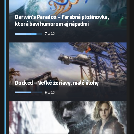
Darwin’s Paradox – Farebná plošinovka,
ktorá baví humorom aj nápadmi
7
z 10
Docked – Veľké žeriavy, malé úlohy
6
z 10