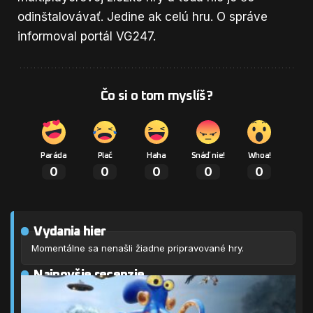
odinštalovávať. Jedine ak celú hru. O správe
informoval
portál VG247
.
Čo si o tom myslíš?
Paráda
Plač
Haha
Snáď nie!
Whoa!
0
0
0
0
0
Vydania hier
Momentálne sa nenašli žiadne pripravované hry.
Najnovšie recenzie