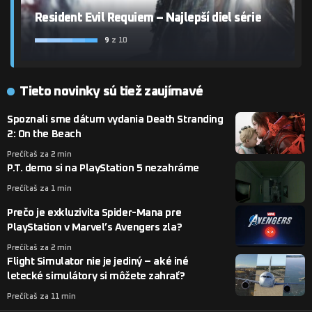
Resident Evil Requiem – Najlepší diel série
9
z 10
Tieto novinky sú tiež zaujímavé
Spoznali sme dátum vydania Death Stranding
2: On the Beach
Prečítaš za 2 min
P.T. demo si na PlayStation 5 nezahráme
Prečítaš za 1 min
Prečo je exkluzivita Spider-Mana pre
PlayStation v Marvel’s Avengers zla?
Prečítaš za 2 min
Flight Simulator nie je jediný – aké iné
letecké simulátory si môžete zahrať?
Prečítaš za 11 min