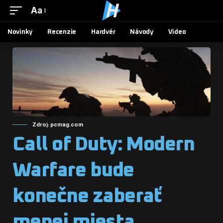
Aa
Novinky
Recenzie
Hardvér
Návody
Video
Zdroj: pcmag.com
Call of Duty: Modern
Warfare bude
konečne zaberať
menej miesta