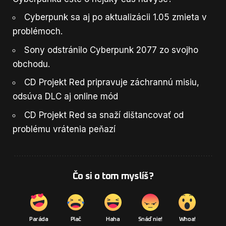
Cyberpunk sa aj po aktualizácii 1.05 zmieta v
problémoch.
Sony odstránilo Cyberpunk 2077 zo svojho
obchodu.
CD Projekt Red pripravuje záchrannú misiu,
odsúva DLC aj online mód
CD Projekt Red sa snaží dištancovať od
problému vrátenia peňazí
Čo si o tom myslíš?
Paráda
Plač
Haha
Snáď nie!
Whoa!