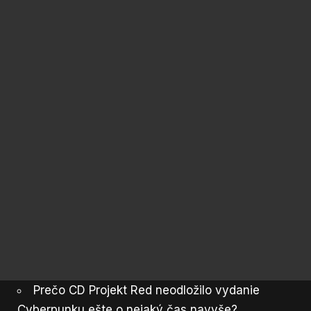
Prečo CD Projekt Red neodložilo vydanie
Cyberpunku ešte o nejaký čas navyše?