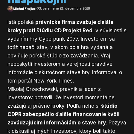
Michal Frajkor
Uverejnené 21. decembra 2020
Istá poľská
právnická firma zvažuje ďalšie
kroky proti štúdiu CD Projekt Red
, v súvislosti s
vydaním hry Cyberpunk 2077. Investorom sa
totiž nepáči stav, v akom bola hra vydaná a
obviňuje poľské štúdio zo zavádzania. Vraj
neposkytli investorom a verejnosti pravdivé
informácie o skutočnom stave hry. Informoval o
tom portál
New York Times
.
Mikołaj Orzechowski, právnik a jeden z
investorov potvrdil, že investori momentálne
zvažujú aj právne kroky. Podľa neho si
štúdio
CDPR zabezpečilo ďalšie financovanie kvôli
zavádzajúcim informáciám o stave hry
. Pozýva
k diskusii aj iných investorov, ktorý boli takto