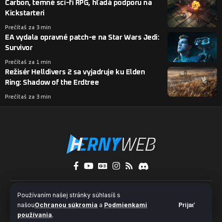
Carbon, temné sci-fi RPG, hľadá podporu na
Kickstarteri
Prečítaš za 3 min
EA vydala opravné patch-e na Star Wars Jedi:
Survivor
Prečítaš za 1 min
Režisér Helldivers 2 sa vyjadruje ku Elden
Ring: Shadow of the Erdtree
Prečítaš za 3 min
O nás
Kontakty
Pridaj sa k nám
Používaním našej stránky súhlasíš s
Ochrana súkromia a súbory cookies
našou
Ochranou súkromia
a
Podmienkami
Prijať
používania
.
© 2024 HernýWeb.sk - Všetky práva vyhradené