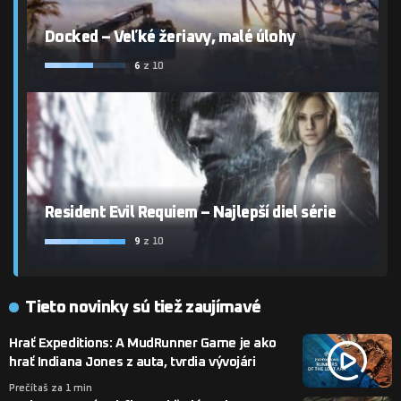
Docked – Veľké žeriavy, malé úlohy
6
z 10
Resident Evil Requiem – Najlepší diel série
9
z 10
Tieto novinky sú tiež zaujímavé
Hrať Expeditions: A MudRunner Game je ako
hrať Indiana Jones z auta, tvrdia vývojári
Prečítaš za 1 min