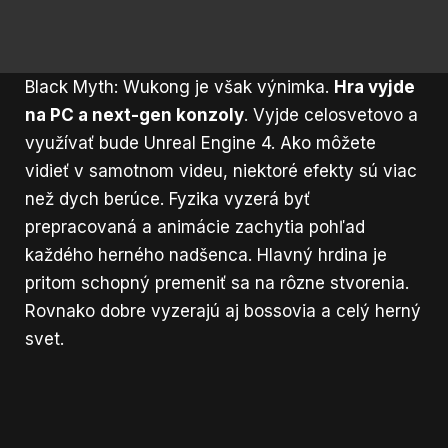
Black Myth: Wukong je však výnimka.
Hra vyjde
na PC a next-gen konzoly
. Vyjde celosvetovo a
využívať bude Unreal Engine 4. Ako môžete
vidieť v samotnom videu, niektoré efekty sú viac
než dych berúce. Fyzika vyzerá byť
prepracovaná a animácie zachytia pohľad
každého herného nadšenca. Hlavný hrdina je
pritom schopný premeniť sa na rôzne stvorenia.
Rovnako dobre vyzerajú aj bossovia a celý herný
svet.