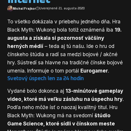
Michal Frajkor
Uverejnené 21. augusta 2020
To všetko dokázala v priebehu jedného dňa. Hra
Black Myth: Wukong bola totiž oznámená iba
19.
augusta a získala si pozornosť väčšiny
herných médií
– teda aj tú našu. Ide o hru od
čínskeho štúdia a radí sa medzi bojové / akčné
hry. Sústredí sa hlavne na tradičné čínske bojové
umenia. Informuje o tom portál
Eurogamer
.
Svetový úspech len za 24 hodín
Vydané bolo dokonca aj
13-minútové gameplay
video, ktoré má veľku zásluhu na úspechu hry
.
Podľa neho môže ísť o naozaj kvalitný titul. Hru
Black Myth: Wukong má na svedomí
štúdio
Game Science, ktoré sídli v čínskom meste