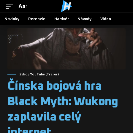
Aa
Novinky
Recenzie
Hardvér
Návody
Video
Zdroj: YouTube (Trailer)
Čínska bojová hra
Black Myth: Wukong
zaplavila celý
internet