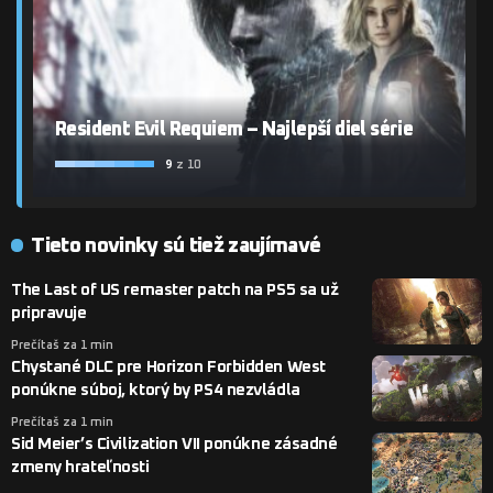
Resident Evil Requiem – Najlepší diel série
9
z 10
Tieto novinky sú tiež zaujímavé
The Last of US remaster patch na PS5 sa už
pripravuje
Prečítaš za 1 min
Chystané DLC pre Horizon Forbidden West
ponúkne súboj, ktorý by PS4 nezvládla
Prečítaš za 1 min
Sid Meier’s Civilization VII ponúkne zásadné
zmeny hrateľnosti