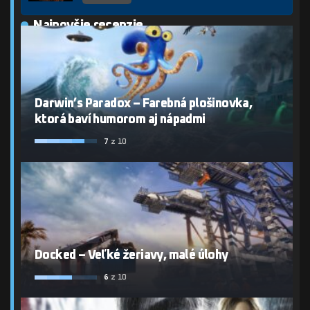
Najnovšie recenzie
Darwin’s Paradox – Farebná plošinovka,
ktorá baví humorom aj nápadmi
7
z 10
Docked – Veľké žeriavy, malé úlohy
6
z 10