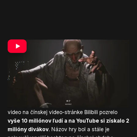
Napriek tomu ide stále o hru od nie veľmi
známeho štúdia, preto je na mieste si ho trochu
predstaviť.
Založené bolo v roku 2014 bývalými
zamestnancami Tencet Games
. Na svedomí
majú niekoľko menších titulov ale Black Myth:
Wukong bude jedinečný. Naznačuje to aj úspech,
ktorí dosiahli len za jediný deň od ohlásenia.
Podľa magazínu
South China Morning Post
si
video na čínskej video-stránke Bilibili pozrelo
vyše 10 miliónov ľudí a na YouTube si získalo 2
milióny divákov
. Názov hry bol a stále je