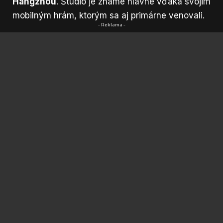
Hangzhou
. Štúdio je známe hlavne vďaka svojim
mobilným hrám, ktorým sa aj primárne venovali.
- Reklama -