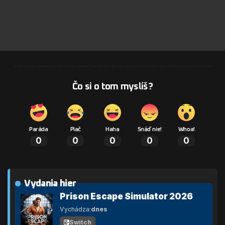
Čo si o tom myslíš?
Paráda
Plač
Haha
Snáď nie!
Whoa!
0
0
0
0
0
Vydania hier
Prison Escape Simulator 2026
Vychádza:
dnes
Switch