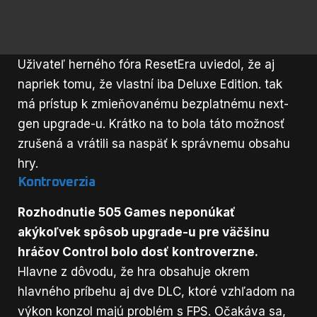
Uživateľ herného fóra ResetEra uviedol, že aj
napriek tomu, že vlastní iba Deluxe Edition. tak
má prístup k zmieňovanému bezplatnému next-
gen upgrade-u. Krátko na to bola táto možnosť
zrušená a vrátili sa naspäť k správnemu obsahu
hry.
Kontroverzia
Rozhodnutie 505 Games neponúkať
akýkoľvek spôsob upgrade-u pre väčšinu
hráčov Control bolo dosť kontroverzne.
Hlavne z dôvodu, že hra obsahuje okrem
hlavného príbehu aj dve DLC, ktoré vzhľadom na
výkon konzol majú problém s FPS. Očakáva sa,