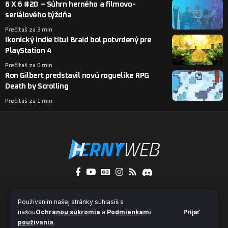
6 X 6 #20 – Súhrn herného a filmovo-
seriálového týždňa
Prečítaš za 3 min
Ikonický indie titul Braid bol potvrdený pre
PlayStation 4
Prečítaš za 0 min
Ron Gilbert predstavil novú roguelike RPG
Death by Scrolling
Prečítaš za 1 min
O nás
Kontakty
Pridaj sa k nám
Používaním našej stránky súhlasíš s
Ochrana súkromia a súbory cookies
našou
Ochranou súkromia
a
Podmienkami
Prijať
používania
.