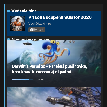
Vydania hier
Prison Escape Simulator 2026
Vychádza:
dnes
Switch
Najnovšie recenzie
Darwin’s Paradox – Farebná plošinovka,
ktorá baví humorom aj nápadmi
7
z 10