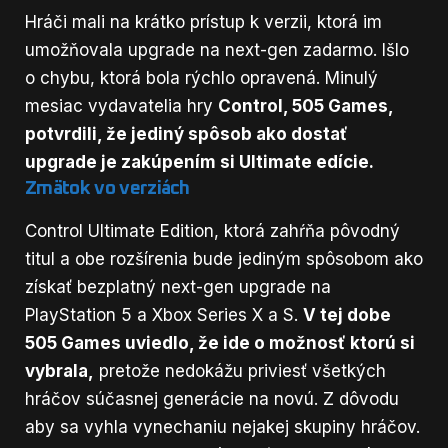
Hráči mali na krátko prístup k verzii, ktorá im
umožňovala upgrade na next-gen zadarmo. Išlo
o chybu, ktorá bola rýchlo opravená. Minulý
mesiac vydavatelia hry
Control, 505 Games,
potvrdili, že jediný spôsob ako dostať
upgrade je zakúpením si Ultimate edície.
Zmätok vo verziách
Control Ultimate Edition, ktorá zahŕňa pôvodný
titul a obe rozšírenia bude jediným spôsobom ako
získať bezplatný next-gen upgrade na
PlayStation 5 a Xbox Series X a S.
V tej dobe
505 Games uviedlo, že ide o možnosť ktorú si
vybrala,
pretože nedokážu priviesť všetkých
hráčov súčasnej generácie na novú. Z dôvodu
aby sa vyhla vynechaniu nejakej skupiny hráčov.