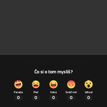
Čo si o tom myslíš?
Paráda
Plač
Haha
Snáď nie!
Whoa!
0
0
0
0
0