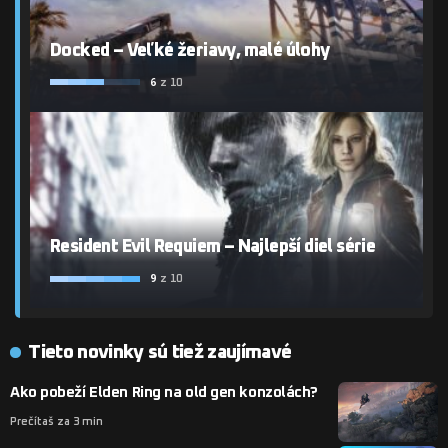
Docked – Veľké žeriavy, malé úlohy
6
z 10
Resident Evil Requiem – Najlepší diel série
9
z 10
Tieto novinky sú tiež zaujímavé
Ako pobeží Elden Ring na old gen konzolách?
Prečítaš za 3 min