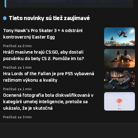
Tieto novinky sú tiež zaujímavé
Tony Hawk’s Pro Skater 3 + 4 odstráni
kontroverzný Easter Egg
Prečítaš za 2 min
Hráči masívne hrajú CS:GO, aby dostali
pozvánku do bety CS 2. Pomôže im to?
Prečítaš za 1 min
Hra Lords of the Fallen je pre PS5 vybavená
režimom výkonu a kvality
Prečítaš za 1 min
Ocenená fotografia bola diskvalifikovaná v
kategórii umelej inteligencie, pretože sa
ukázalo, že je skutočná
Prečítaš za 3 min