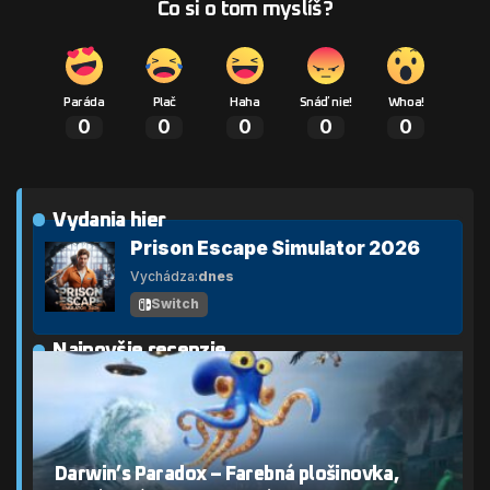
Čo si o tom myslíš?
Paráda
Plač
Haha
Snáď nie!
Whoa!
0
0
0
0
0
Vydania hier
Prison Escape Simulator 2026
Vychádza:
dnes
Switch
Najnovšie recenzie
Darwin’s Paradox – Farebná plošinovka,