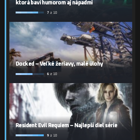
ktorá baví humorom aj nápadmi
7
z 10
Docked – Veľké žeriavy, malé úlohy
6
z 10
Resident Evil Requiem – Najlepší diel série
9
z 10