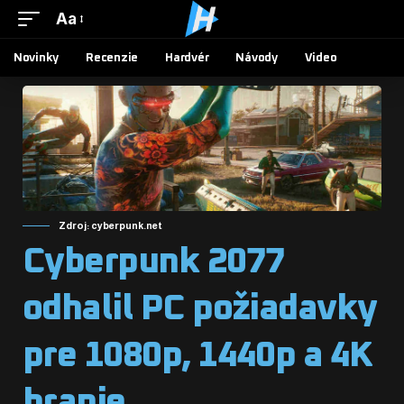
Aa
Novinky
Recenzie
Hardvér
Návody
Video
Zdroj: cyberpunk.net
Cyberpunk 2077
odhalil PC požiadavky
pre 1080p, 1440p a 4K
hranie