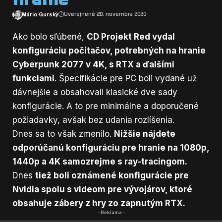
Mário Gurský
Uverejnené 20. novembra 2020
Ako bolo sľúbené,
CD Projekt Red vydal
konfiguráciu počítačov, potrebných na hranie
Cyberpunk 2077 v 4K, s RTX a ďalšími
funkciami
. Špecifikácie pre PC boli vydané už
dávnejšie a obsahovali klasické dve sady
konfigurácie. A to pre minimálne a doporučené
požiadavky, avšak bez udania rozlíšenia.
Dnes sa to však zmenilo.
Nižšie nájdete
odporúčanú konfiguráciu pre hranie na 1080p,
1440p a 4K samozrejme s ray-tracingom.
Dnes
tiež boli oznámené konfigurácie pre
Nvidia spolu s videom pre vývojárov, ktoré
obsahuje zábery z hry zo zapnutým RTX.
- Reklama -