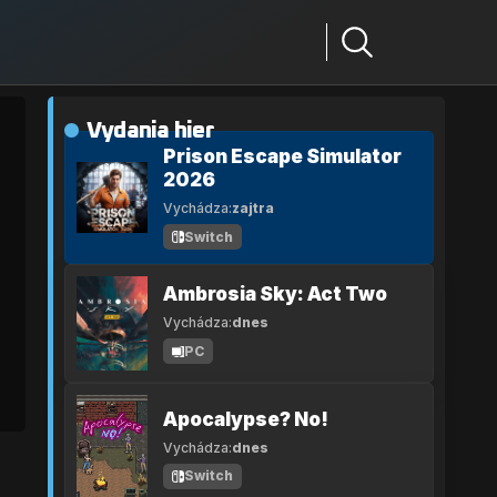
Vydania hier
Prison Escape Simulator
2026
Vychádza:
zajtra
Switch
Ambrosia Sky: Act Two
Vychádza:
dnes
PC
Apocalypse? No!
Vychádza:
dnes
Switch