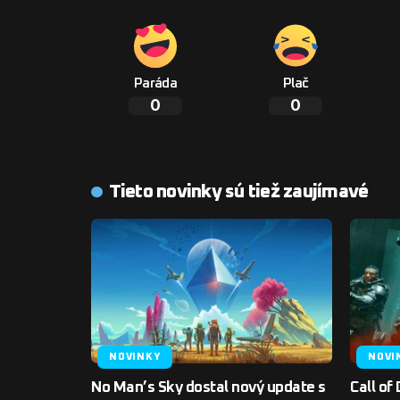
Paráda
Plač
0
0
Tieto novinky sú tiež zaujímavé
NOVINKY
NOVI
No Man’s Sky dostal nový update s
Call of