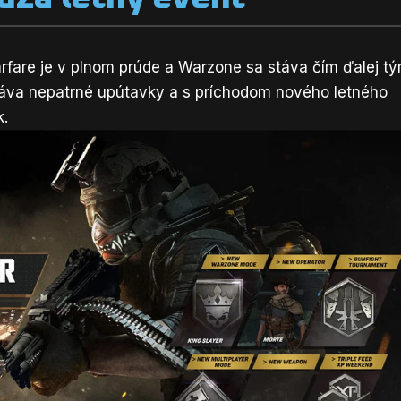
rfare je v plnom prúde a Warzone sa stáva čím ďalej t
ydáva nepatrné
upútavky
a s príchodom nového letného
k.