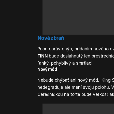
Nová zbraň
Popri opráv chýb, pridaním nového e
FiNN
bude dosiahnutý len prostrední
ľahký, pohyblivý a smrtiaci.
Nový mód
Nebude chýbať ani nový mód. King Sl
nedegraduje ale mení svoju polohu. 
Čerešničkou na torte bude veľkosť aktu