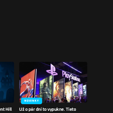
NOVINKY
nt Hill
Už o pár dní to vypukne. Tieto