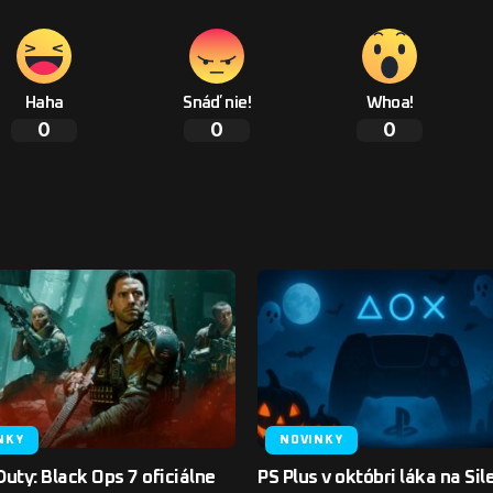
Haha
Snáď nie!
Whoa!
0
0
0
NKY
NOVINKY
 Duty: Black Ops 7 oficiálne
PS Plus v októbri láka na Sile