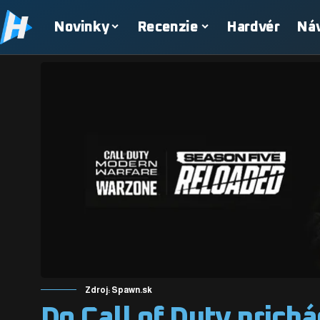
Novinky
Recenzie
Hardvér
Ná
Zdroj: Spawn.sk
Do Call of Duty prich