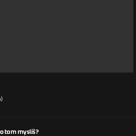
m)
 o tom myslíš?