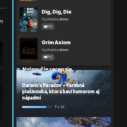
Dig, Dig, Die
Vychádza:
dnes
ým
PC
Grim Axiom
Vychádza:
dnes
PC
Najnovšie recenzie
Darwin’s Paradox – Farebná
plošinovka, ktorá baví humorom aj
nápadmi
7
z 10