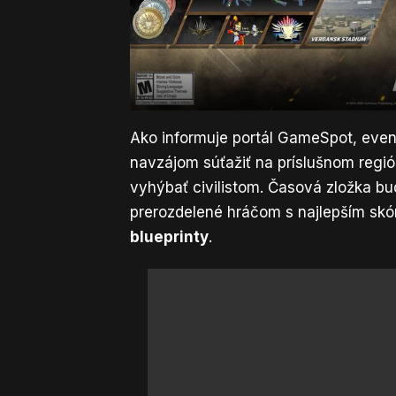
Ako informuje portál GameSpot
, eve
navzájom súťažiť na príslušnom regió
vyhýbať civilistom. Časová zložka
prerozdelené hráčom s najlepším skó
blueprinty
.