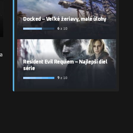
Docked – Veľké žeriavy, malé úlohy
6
z 10
sa
Resident Evil Requiem – Najlepší diel
série
9
z 10