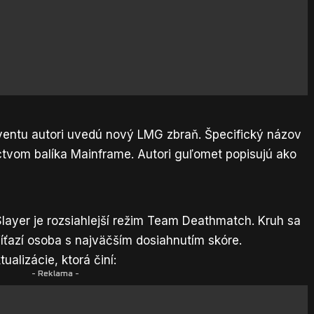
ventu autori uvedú nový LMG zbraň. Špecifický názov
ctvom balíka Mainframe. Autori guľomet popisujú ako
ayer je rozsiahlejší režim Team Deathmatch. Kruh sa
Víťazí osoba s najväčším dosiahnutím skóre.
alizácie, ktorá činí:
- Reklama -