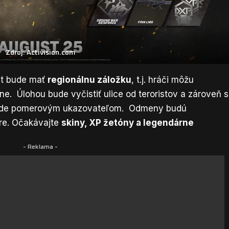
Zdroj: Activision.com
nt bude mať
regionálnu záložku
, t.j. hráči môžu
ne. Úlohou bude vyčistiť ulice od teroristov a zároveň 
 bude pomerovým ukazovateľom. Odmeny budú
re. Očakávajte
skiny, XP žetóny a legendárne
- Reklama -