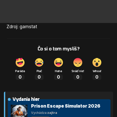
Zdroj: gamstat
Čo si o tom myslíš?
Paráda
Plač
Haha
Snáď nie!
Whoa!
0
0
0
0
0
Vydania hier
Prison Escape Simulator 2026
Vychádza:
zajtra