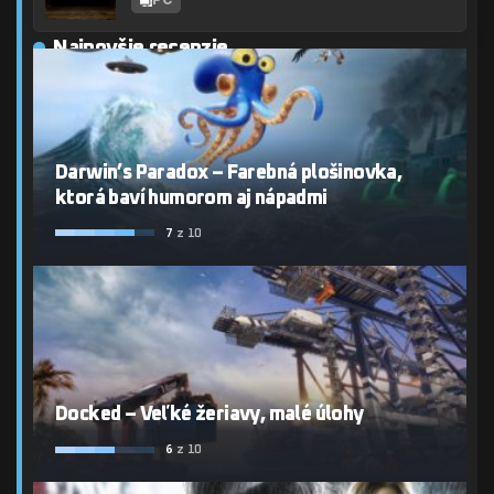
Najnovšie recenzie
Darwin’s Paradox – Farebná plošinovka,
ktorá baví humorom aj nápadmi
7
z 10
Docked – Veľké žeriavy, malé úlohy
6
z 10