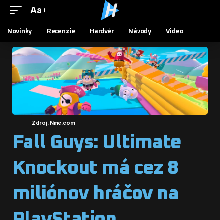
Aa
Novinky
Recenzie
Hardvér
Návody
Video
Zdroj: Nme.com
Fall Guys: Ultimate
Knockout má cez 8
miliónov hráčov na
PlayStation