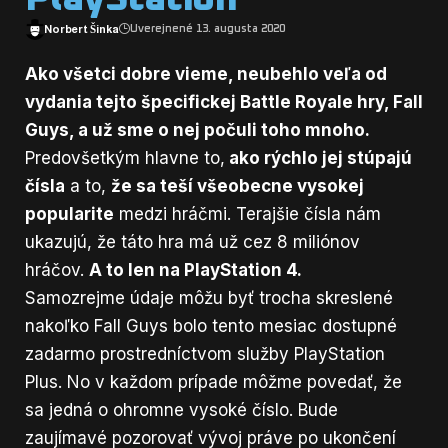
Norbert Šinka
Uverejnené 13. augusta 2020
Ako všetci dobre vieme, neubehlo veľa od
vydania tejto špecifickej Battle Royale hry, Fall
Guys, a už sme o nej počuli toho mnoho.
Predovšetkým hlavne to,
ako rýchlo jej stúpajú
čísla
a to,
že sa teší všeobecne vysokej
popularite
medzi hráčmi. Terajšie čísla nám
ukazujú, že táto hra má už cez 8 miliónov
hráčov.
A to len na PlayStation 4.
Samozrejme údaje môžu byť trocha skreslené
nakoľko Fall Guys bolo tento mesiac dostupné
zadarmo prostredníctvom služby PlayStation
Plus. No v každom prípade môžme povedať, že
sa jedná o ohromne vysoké číslo. Bude
zaujímavé pozorovať vývoj práve po ukončení