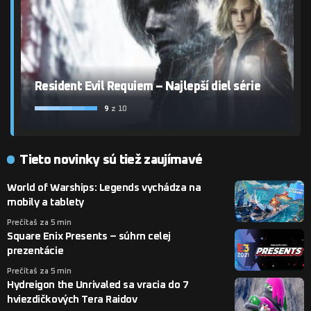
Resident Evil Requiem – Najlepší diel série
9
z 10
Tieto novinky sú tiež zaujímavé
World of Warships: Legends vychádza na
mobily a tablety
Prečítaš za 5 min
Square Enix Presents – súhrn celej
prezentácie
Prečítaš za 5 min
Hydreigon the Unrivaled sa vracia do 7
hviezdičkových Tera Raidov