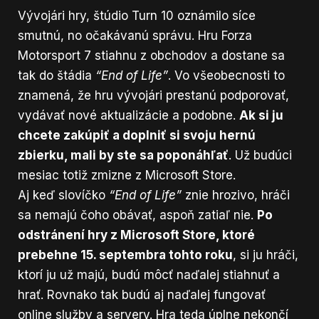
Vývojári hry, štúdio
Turn 10 oznámilo
síce
smutnú, no očakávanú správu. Hru Forza
Motorsport 7 stiahnu z obchodov a dostane sa
tak do štádia
“End of Life”
. Vo všeobecnosti to
znamená, že hru vývojári prestanú podporovať,
vydávať nové aktualizácie a podobne.
Ak si ju
chcete zakúpiť a doplniť si svoju hernú
zbierku, mali by ste sa poponáhľať
. Už budúci
mesiac totiž zmizne z Microsoft Store.
Aj keď slovíčko
“End of Life”
znie hrozivo, hráči
sa nemajú čoho obávať, aspoň zatiaľ nie.
Po
odstránení hry z Microsoft Store, ktoré
prebehne 15. septembra tohto roku
, si ju hráči,
ktorí ju už majú, budú môcť naďalej stiahnuť a
hrať. Rovnako tak budú aj naďalej fungovať
online služby a servery. Hra teda úplne nekončí