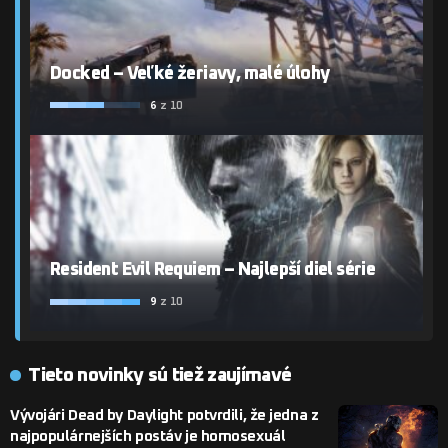
Docked – Veľké žeriavy, malé úlohy
6
z 10
Resident Evil Requiem – Najlepší diel série
9
z 10
Tieto novinky sú tiež zaujímavé
Vývojári Dead by Daylight potvrdili, že jedna z
najpopulárnejších postáv je homosexuál