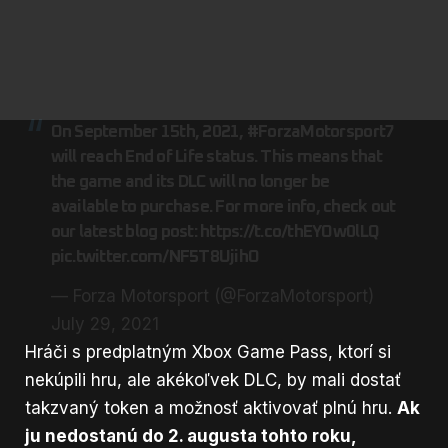
On September 15th, 2021,
#ForzaMotorsport7
will reach End of Life status. This means that
the game and its DLC will no longer be
available to purchase. For more info, check out
our latest blog post:
https://t.co/thEYOw0lLQ
pic.twitter.com/NF5T8UjihO
— Forza Motorsport (@ForzaMotorsport)
July 29, 2021
Hráči s predplatným
Xbox Game Pass
, ktorí si
nekúpili hru, ale akékoľvek DLC, by mali dostať
takzvaný token a možnosť aktivovať plnú hru.
Ak
ju nedostanú do 2. augusta tohto roku,