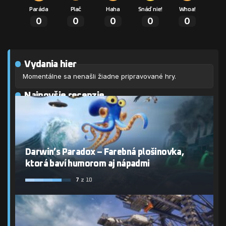
Paráda
Plač
Haha
Snáď nie!
Whoa!
0
0
0
0
0
Vydania hier
Momentálne sa nenašli žiadne pripravované hry.
Najnovšie recenzie
Darwin’s Paradox – Farebná plošinovka,
ktorá baví humorom aj nápadmi
7
z 10