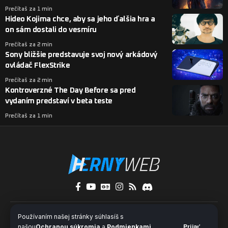
Prečítaš za 1 min
Hideo Kojima chce, aby sa jeho ďalšia hra a
on sám dostali do vesmíru
Prečítaš za 2 min
Sony bližšie predstavuje svoj nový arkádový
ovládač FlexStrike
Prečítaš za 2 min
Kontroverzné The Day Before sa pred
vydaním predstaví v beta teste
Prečítaš za 1 min
O nás
Kontakty
Pridaj sa k nám
Používaním našej stránky súhlasíš s
Ochrana súkromia a súbory cookies
našou
Ochranou súkromia
a
Podmienkami
Prijať