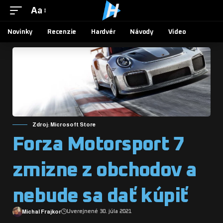
Aa
Novinky
Recenzie
Hardvér
Návody
Video
Zdroj: Microsoft Store
Forza Motorsport 7
zmizne z obchodov a
nebude sa dať kúpiť
Michal Frajkor
Uverejnené 30. júla 2021