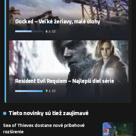
Docked – Veľké žeriavy, malé úlohy
6
z 10
Resident Evil Requiem – Najlepší diel série
9
z 10
Tieto novinky sú tiež zaujímavé
Sea of Thieves dostane nové príbehové
rozšírenie