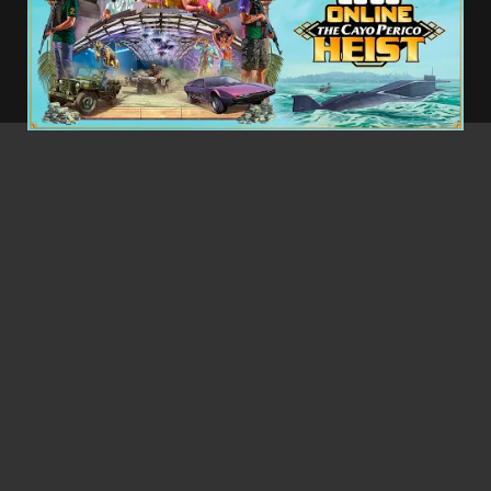
dodávateľom rodiny Madrazo.Hráči nájdu
„nevýslovné bohatstvo“ v umení, zlate a liekoch,
ktoré sú roztrúsené po ostrove.
- Reklama -