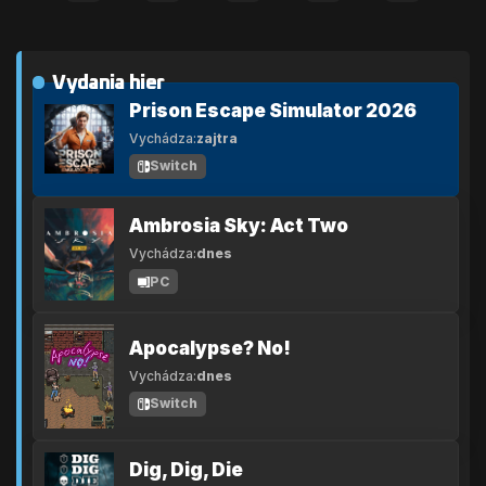
Vydania hier
Prison Escape Simulator 2026
Vychádza:
zajtra
Switch
Ambrosia Sky: Act Two
Vychádza:
dnes
PC
Apocalypse? No!
Vychádza:
dnes
Switch
Dig, Dig, Die