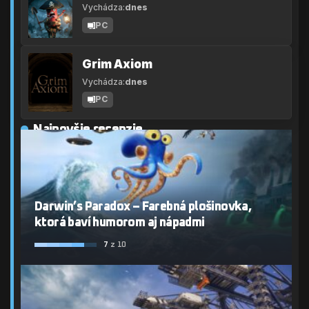
Vychádza:
dnes
PC
Grim Axiom
Vychádza:
dnes
PC
Najnovšie recenzie
Darwin’s Paradox – Farebná plošinovka,
ktorá baví humorom aj nápadmi
7
z 10