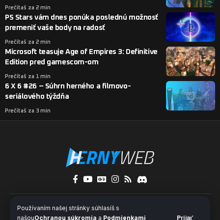
Prečítaš za 2 min
PS Stars vám dnes ponúka poslednú možnosť
premeniť vaše body na radosť
Prečítaš za 2 min
Microsoft teasuje Age of Empires 3: Definitive
Edition pred gamescom-om
Prečítaš za 1 min
6 X 6 #26 – Súhrn herného a filmovo-
seriálového týždňa
Prečítaš za 3 min
O nás
Kontakty
Pridaj sa k nám
Používaním našej stránky súhlasíš s
Ochrana súkromia a súbory cookies
našou
Ochranou súkromia
a
Podmienkami
Prijať