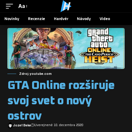
Aa
Novinky
Recenzie
Hardvér
Návody
Video
Zdroj: youtube.com
GTA Online rozširuje
svoj svet o nový
ostrov
Jozef Beke
Uverejnené 10. decembra 2020