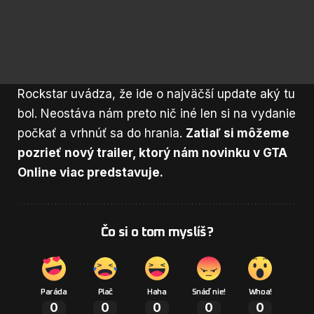
Rockstar uvádza, že ide o najväčší update aký tu
bol. Neostáva nám preto nič iné len si na vydanie
počkať a vrhnúť sa do hrania.
Zatiaľ si môžeme
pozrieť nový trailer, ktorý nám novinku v GTA
Online viac predstavuje.
Čo si o tom myslíš?
Paráda
Plač
Haha
Snáď nie!
Whoa!
0
0
0
0
0