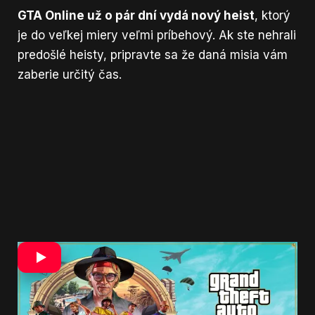
GTA Online už o pár dní vydá nový heist
, ktorý
je do veľkej miery veľmi príbehový. Ak ste nehrali
predošlé heisty, pripravte sa že daná misia vám
zaberie určitý čas.
Nová adventúra bude pre 1-4 hráčov a
dostupná bude od 15. decembra.
Operovať
budeme na novom ostrove, ktorý je domovom El
Rubio – obchodníka s drogami a priamym