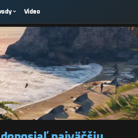
vody
Video
doposiaľ najväčšiu