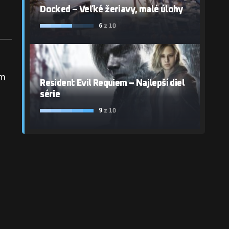
Docked – Veľké žeriavy, malé úlohy
6
z 10
om
Resident Evil Requiem – Najlepší diel
série
9
z 10