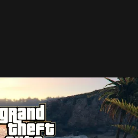
úpeže pravdepodobne nebude, aspoň to tak neznie.
 nové zážitky. Rockstar Games potvrdilo, že do hry
čenské priestory, kde budete môcť tancovať s priateľmi,
ibudne aj 100 nových piesní s novými rozhlasovými
o. V GTA V Online nás budú čakať aj ďalšie prekvapenia.
- Reklama -