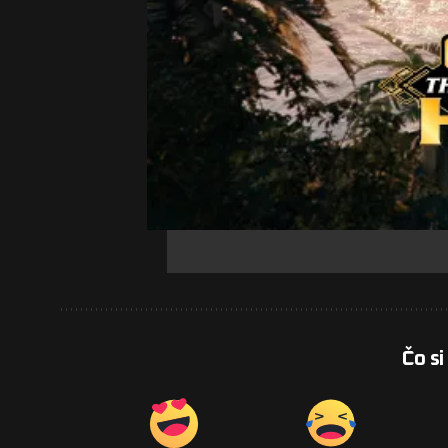
Čo si