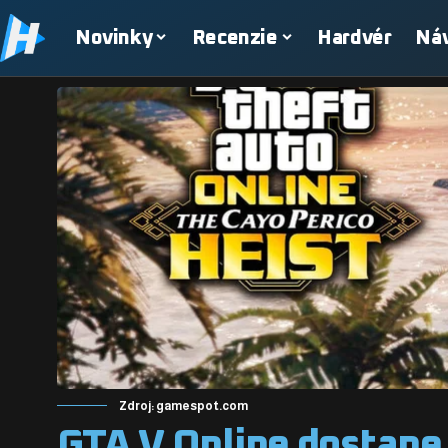
Novinky
Recenzie
Hardvér
Ná
Zdroj: gamespot.com
GTA V Online dostane 