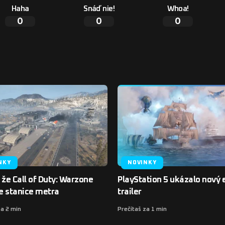
Haha
Snáď nie!
Whoa!
0
0
0
NKY
NOVINKY
 že Call of Duty: Warzone
PlayStation 5 ukázalo nový 
e stanice metra
trailer
za 2 min
Prečítaš za 1 min