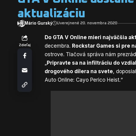
aktualizáciu
Mário Gurský
Uverejnené 20. novembra 2020
Do GTA V Online mieri najväčšia akt
decembra.
Rockstar Games si pre ná
Zdieľaj
ostrove. Tlačová správa nám prezrádz
„
Pripravte sa na infiltráciu do vz
drogového dílera na svete
, doposi
Auto Online: Cayo Perico Heist.“