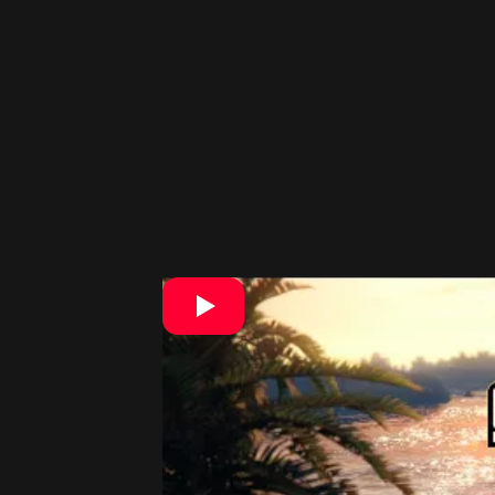
Možnosť preskúmať ostrov mimo l
Nová scenéria však rozhodne prinesie
pribudnú nové vozidlá, zbrane, spolo
ako aj noví svetoví DJi.
Ako potvrdil aj portál
Push Square
,
pr
stanicami
. To rozhodne nie je všetk