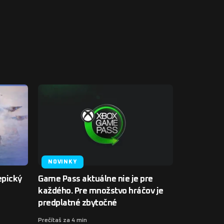
NOVINKY
epický
Game Pass aktuálne nie je pre
každého. Pre množstvo hráčov je
predplatné zbytočné
Prečítaš za 4 min