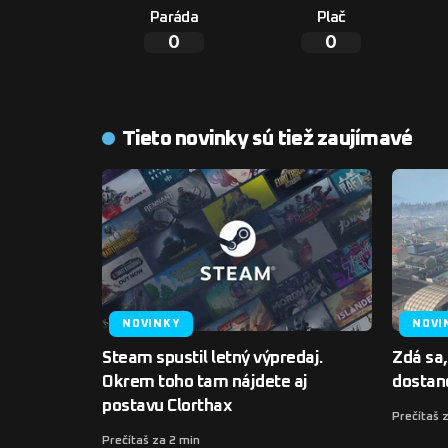
Paráda
Plač
0
0
Tieto novinky sú tiež zaujímavé
NOVINKY
NOVI
Steam spustil letný výpredaj.
Zdá sa,
Okrem toho tam nájdete aj
dostan
postavu Clorthax
Prečítaš 
Prečítaš za 2 min