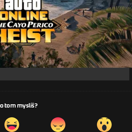
 o tom myslíš?