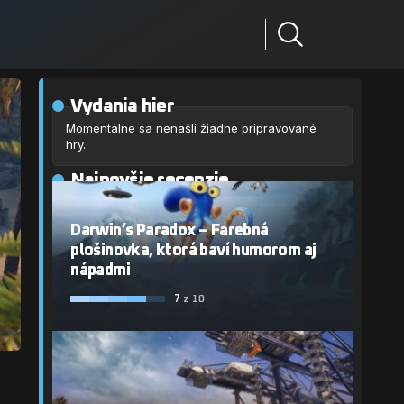
Vydania hier
Momentálne sa nenašli žiadne pripravované
hry.
Najnovšie recenzie
Darwin’s Paradox – Farebná
plošinovka, ktorá baví humorom aj
nápadmi
7
z 10