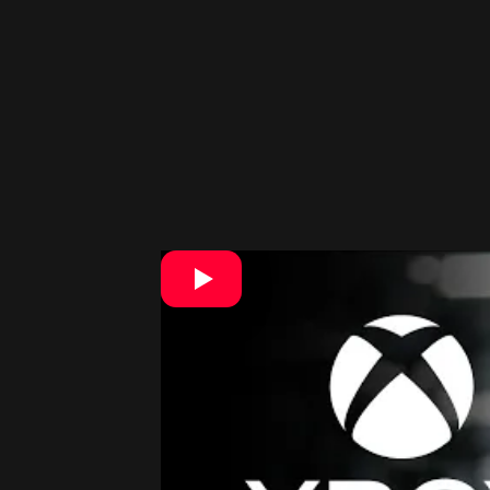
Kojima tiež naznačil, že ide o novú
existujúcej série. Krátko sa zmienil a
naznačil, že projekt by mohol využiť a
nový smer pre štúdio a autora, keďž
spoločnosťou Sony a jej značkou Play