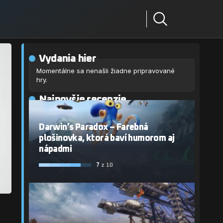
Vydania hier
Momentálne sa nenašli žiadne pripravované
hry.
Najnovšie recenzie
Darwin’s Paradox – Farebná
plošinovka, ktorá baví humorom aj
nápadmi
7
z 10