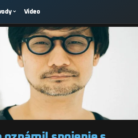
vody
Video
e oznámil spojenie s