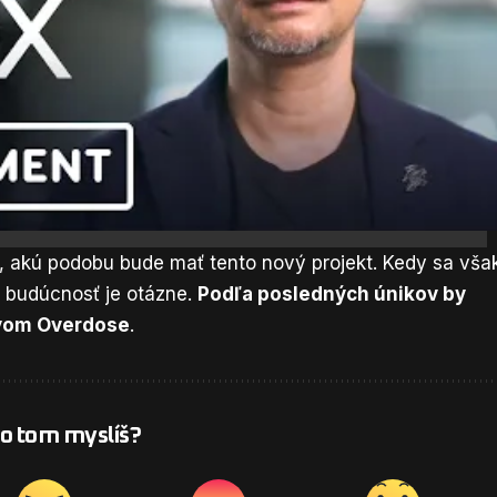
 akú podobu bude mať tento nový projekt. Kedy sa vša
u budúcnosť je otázne.
Podľa posledných únikov by
zvom Overdose
.
 o tom myslíš?