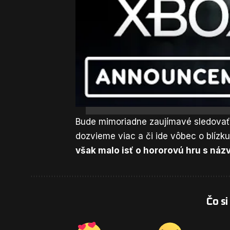
Bude mimoriadne zaujímavé sledovať,
dozvieme viac a či ide vôbec o blízk
však malo isť o hororovú hru s ná
Čo si