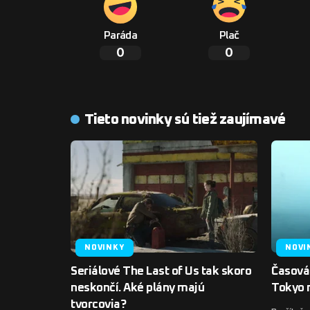
Paráda
Plač
0
0
Tieto novinky sú tiež zaujímavé
NOVINKY
NOVI
Seriálové The Last of Us tak skoro
Časová 
neskončí. Aké plány majú
Tokyo 
tvorcovia?