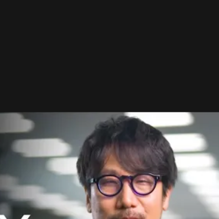
 hru
, a teda pravdepodobne nie je súčasťou žiadnej
j o cloudovej technológii spoločnosti Microsoft, čím
j túto možnosť. Nie je toho veľa, ale je to zaujímavý
e Kojima bol v posledných rokoch spojený so
Station.
- Reklama -