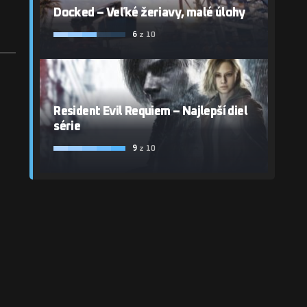
Docked – Veľké žeriavy, malé úlohy
6
z 10
Resident Evil Requiem – Najlepší diel
série
9
z 10