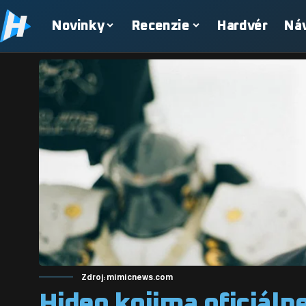
Novinky
Recenzie
Hardvér
Ná
Zdroj: mimicnews.com
Hideo kojima oficiáln