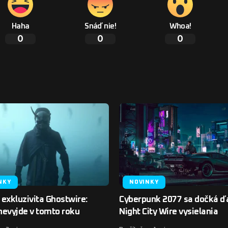
Haha
Snáď nie!
Whoa!
0
0
0
NKY
NOVINKY
exkluzivita Ghostwire:
Cyberpunk 2077 sa dočká ď
nevyjde v tomto roku
Night City Wire vysielania