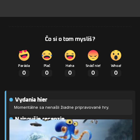
Čo si o tom myslíš?
Paráda
Plač
Haha
Snáď nie!
Whoa!
0
0
0
0
0
Vydania hier
Momentálne sa nenašli žiadne pripravované hry.
Najnovšie recenzie