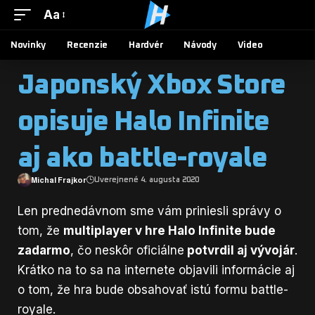
Aa
Novinky
Recenzie
Hardvér
Návody
Video
Japonský Xbox Store
opisuje Halo Infinite
aj ako battle-royale
Michal Frajkor
Uverejnené 4. augusta 2020
Len prednedávnom sme vám priniesli správy o
tom, že
multiplayer v hre Halo Infinite bude
zadarmo
, čo neskôr oficiálne
potvrdil aj vývojár
.
Krátko na to sa na internete objavili informácie aj
o tom, že hra bude obsahovať istú formu battle-
royale.