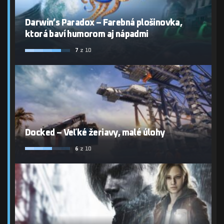
Darwin’s Paradox – Farebná plošinovka,
ktorá baví humorom aj nápadmi
7
z 10
Docked – Veľké žeriavy, malé úlohy
6
z 10