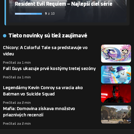
Resident Evil Requiem – Najlepší diel série
9
z 10
Tieto novinky sú tiež zaujímavé
Chicory: A Colorful Tale sa predstavuje vo
videu
Prečítaš za 1 min
Fall Guys ukazuje prvé kostýmy tretej sezóny
Prečítaš za 1 min
Legendárny Kevin Conroy sa vracia ako
Batman vo Suicide Squad
Prečítaš za 2 min
Mafia: Domovina získava množstvo
priaznivých recenzií
Prečítaš za 2 min