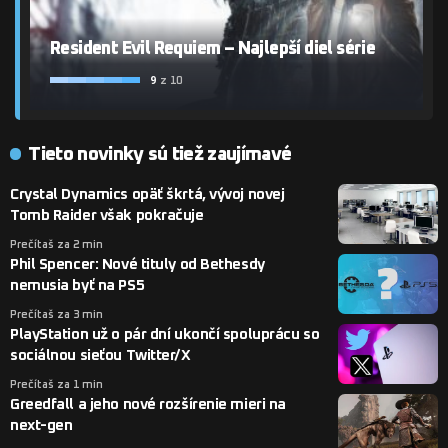
Resident Evil Requiem – Najlepší diel série
9
z 10
Tieto novinky sú tiež zaujímavé
Crystal Dynamics opäť škrtá, vývoj novej
Tomb Raider však pokračuje
Prečítaš za 2 min
Phil Spencer: Nové tituly od Bethesdy
nemusia byť na PS5
Prečítaš za 3 min
PlayStation už o pár dní ukončí spoluprácu so
sociálnou sieťou Twitter/X
Prečítaš za 1 min
Greedfall a jeho nové rozšírenie mieri na
next-gen