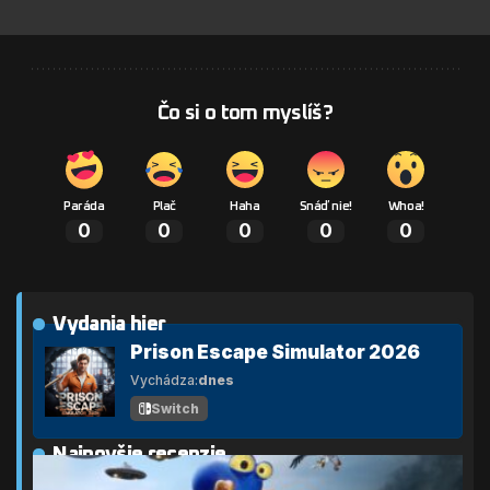
Čo si o tom myslíš?
Paráda
Plač
Haha
Snáď nie!
Whoa!
0
0
0
0
0
Vydania hier
Prison Escape Simulator 2026
Vychádza:
dnes
Switch
Najnovšie recenzie