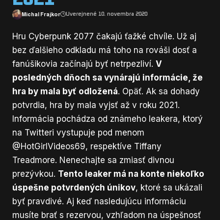
Michal Frajkor
Uverejnené 10. novembra 2020
Hru Cyberpunk 2077 čakajú ťažké chvíle. Už aj
bez ďalšieho odkladu má toho na rováši dosť a
fanúšikovia začínajú byť netrpezliví.
V
posledných dňoch sa vynárajú informácie, že
hra by mala byť odložená
. Opäť. Ak sa dohady
potvrdia, hra by mala vyjsť až v roku 2021.
Informácia pochádza od známeho leakera, ktorý
na Twitteri vystupuje pod menom
@HotGirlVideos69
, respektíve Tiffany
Treadmore. Nenechajte sa zmiasť divnou
prezývkou.
Tento leaker má na konte niekoľko
úspešne potvrdených únikov
, ktoré sa ukázali
byť pravdivé. Aj keď nasledujúcu informáciu
musíte brať s rezervou, vzhľadom na úspešnosť