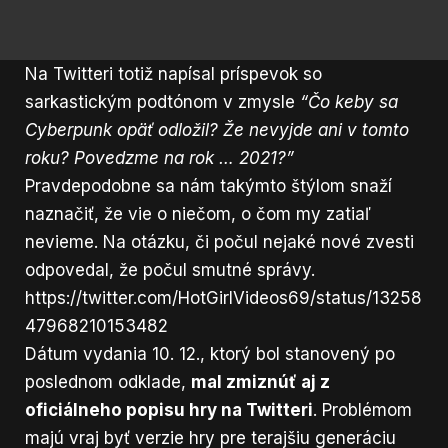
Na Twitteri totiž napísal príspevok so
sarkastickým podtónom v zmysle
“Čo keby sa
Cyberpunk opäť odložil? Že nevyjde ani v tomto
roku? Povedzme na rok … 2021?”
Pravdepodobne sa nám takýmto štýlom snaží
naznačiť, že vie o niečom, o čom my zatiaľ
nevieme. Na otázku, či počul nejaké nové zvesti
odpovedal, že počul smutné správy.
https://twitter.com/HotGirlVideos69/status/13258
47968210153482
Dátum vydania 10. 12., ktorý bol stanovený po
poslednom odklade,
mal zmiznúť aj z
oficiálneho popisu hry na Twitteri
. Problémom
majú vraj byť verzie hry pre terajšiu generáciu