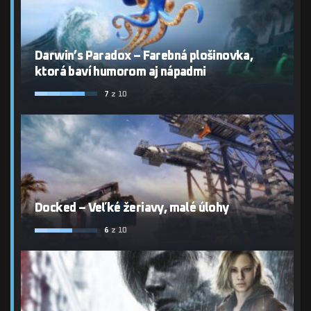
Darwin’s Paradox – Farebná plošinovka,
ktorá baví humorom aj nápadmi
7
z 10
Docked – Veľké žeriavy, malé úlohy
6
z 10