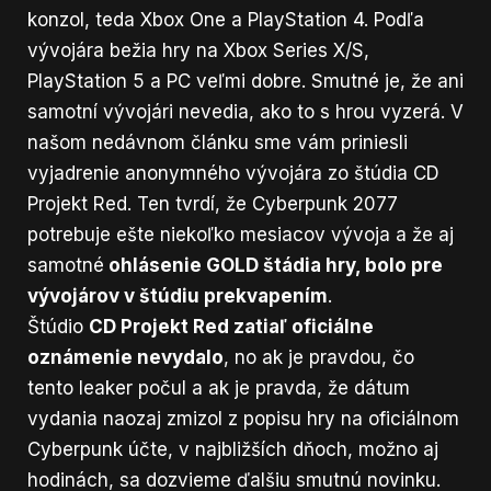
konzol, teda Xbox One a PlayStation 4. Podľa
vývojára bežia hry na Xbox Series X/S,
PlayStation 5 a PC veľmi dobre. Smutné je, že ani
samotní vývojári nevedia, ako to s hrou vyzerá. V
našom nedávnom článku sme vám priniesli
vyjadrenie anonymného vývojára zo štúdia CD
Projekt Red
. Ten tvrdí, že Cyberpunk 2077
potrebuje ešte niekoľko mesiacov vývoja a že aj
samotné
ohlásenie GOLD štádia hry, bolo pre
vývojárov v štúdiu prekvapením
.
Štúdio
CD Projekt Red zatiaľ oficiálne
oznámenie nevydalo
, no ak je pravdou, čo
tento leaker počul a ak je pravda, že dátum
vydania naozaj zmizol z popisu hry na oficiálnom
Cyberpunk účte, v najbližších dňoch, možno aj
hodinách, sa dozvieme ďalšiu smutnú novinku.