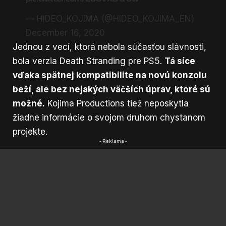
— HIDEO_KOJIMA (@HIDEO_KOJIMA_EN)
December 16, 2020
Jednou z vecí, ktorá nebola súčasťou slávnosti,
bola verzia Death Stranding pre PS5.
Tá síce
vďaka spätnej kompatibilite na novú konzolu
beží, ale bez nejakých väčších úprav, ktoré sú
možné.
Kojima Productions tiež neposkytla
žiadne informácie o svojom druhom chystanom
projekte.
- Reklama -