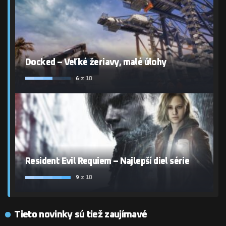
Docked – Veľké žeriavy, malé úlohy
6
z 10
Resident Evil Requiem – Najlepší diel série
9
z 10
Tieto novinky sú tiež zaujímavé