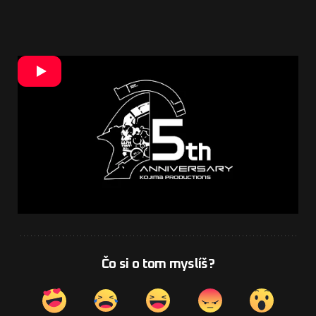
„Vďaka tomu, že sme šli vzpriamene sme mali
obe ruky voľné. Vďaka tomu sa zrodili nástroje,
vyvíjali sme sa a neskôr vznikli hry. Dlaňou sa
dajú uchopiť dôležité veci, ale dá sa použiť aj ako
päsť, aby sme od seba ľudí dostali preč.“
napísal
na Twitter v rámci slávnosti zakladateľ
herného štúdia, Hideo Kojima.
Informoval o
tom portál
VG247.
Čo si o tom myslíš?