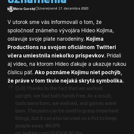
Mário Gurský
Uverejnené 17. decembra 2020
V utorok sme vás
informovali
o tom, že
spoločnosť známeho vývojára Hideo Kojima,
oslavuje svoje piate narodeniny.
Kojima
Productions na svojom oficiálnom Twitteri
včera umiestnila niekoľko príspevkov
. Pridali
aj video, na ktorom Hideo ďakuje a ukazuje rukou
číslicu päť.
Ako poznáme Kojimu niet pochýb,
že práve v tom tkvie nejaká skrytá symbolika.
(1/2) Thanks to the fact that we walked
upright, we had both hands free. As a result,
tools were born, we evolved, and games were
born. The palm can be used to grasp important
things, but it can also be used as a fist to keep
people away.
#KJP5
pic.twitter.com/ZUOVXLA1Ow