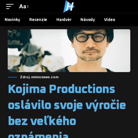
Aa
Novinky
Recenzie
Hardvér
Návody
Video
Zdroj: mimicnews.com
Kojima Productions
oslávilo svoje výročie
bez veľkého
oznámenia