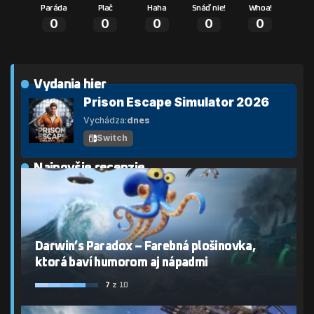
Paráda
Plač
Haha
Snáď nie!
Whoa!
0
0
0
0
0
Vydania hier
Prison Escape Simulator 2026
Vychádza:
dnes
Switch
Najnovšie recenzie
Darwin’s Paradox – Farebná plošinovka,
ktorá baví humorom aj nápadmi
7
z 10