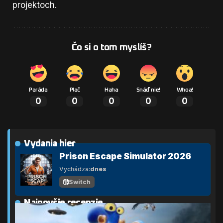
projektoch.
Čo si o tom myslíš?
Paráda
Plač
Haha
Snáď nie!
Whoa!
0
0
0
0
0
Vydania hier
Prison Escape Simulator 2026
Vychádza:
dnes
Switch
Najnovšie recenzie