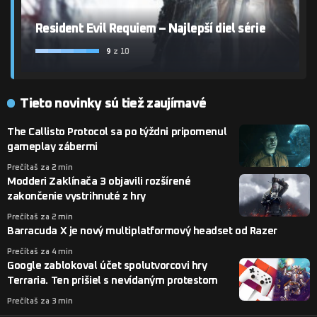
Resident Evil Requiem – Najlepší diel série
9
z 10
Tieto novinky sú tiež zaujímavé
The Callisto Protocol sa po týždni pripomenul
gameplay zábermi
Prečítaš za 2 min
Modderi Zaklínača 3 objavili rozšírené
zakončenie vystrihnuté z hry
Prečítaš za 2 min
Barracuda X je nový multiplatformový headset od Razer
Prečítaš za 4 min
Google zablokoval účet spolutvorcovi hry
Terraria. Ten prišiel s nevídaným protestom
Prečítaš za 3 min