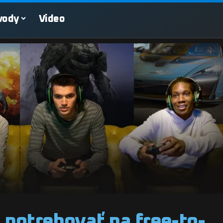
vody
Video
 potrebovať na free-to-