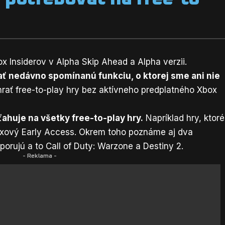
ox Insiderov v Alpha Skip Ahead a Alpha verzii.
ať
nedávno
spomínanú
funkciu, o ktorej sme ani nie
hrať free-to-play hry bez aktívneho predplatného Xbox
ťahuje na všetky free-to-play hry.
Napríklad hry, ktoré
boxový Early Access. Okrem toho poznáme aj dva
dporujú a to Call of Duty: Warzone a Destiny 2.
- Reklama -