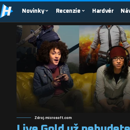
Novinky
Recenzie
Hardvér
Ná
Zdroj: microsoft.com
Live Gold už nebudete