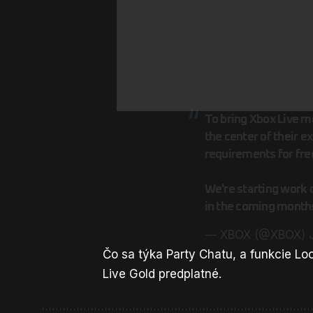
To bring Xbox Live mo
the center of their 
requirements for fre
We're starting work 
in the coming months
— XBOX (@XBOX)
Čo sa týka Party Chatu, a funkcie Lo
Live Gold predplatné.