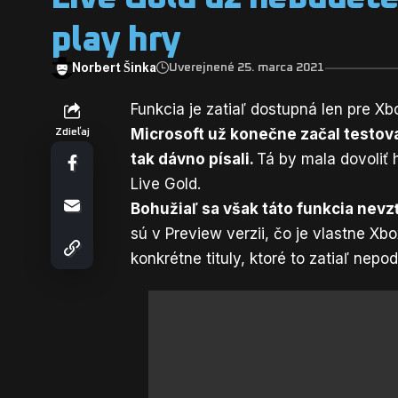
play hry
Norbert Šinka
Uverejnené 25. marca 2021
Funkcia je zatiaľ dostupná len pre Xb
Microsoft už konečne začal
testov
Zdieľaj
tak dávno písali.
Tá by mala dovoliť 
Live Gold.
Bohužiaľ sa však táto funkcia nevz
sú v Preview verzii, čo je vlastne X
konkrétne tituly, ktoré to zatiaľ nepo