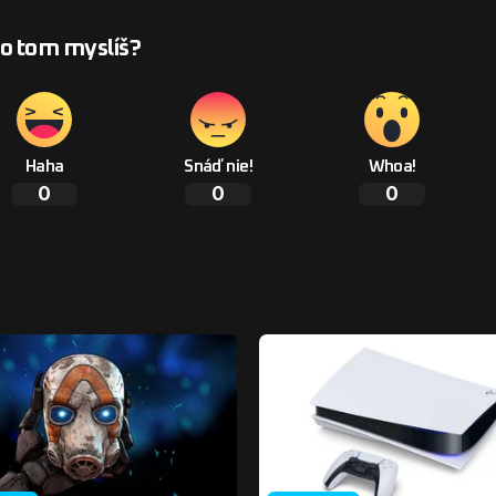
 o tom myslíš?
Haha
Snáď nie!
Whoa!
0
0
0