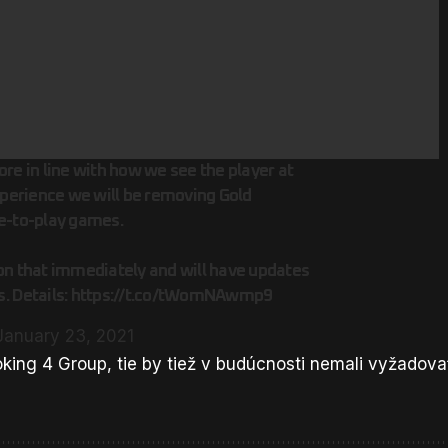
re in line with how we see the player at
experience we will be removing Gold
e-to-play games.
on that immediately and will have updates
. Details:
https://t.co/tWomNAwmp9
January 23, 2021
oking 4 Group, tie by tiež v budúcnosti nemali vyžadova