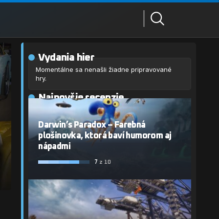
Vydania hier
Momentálne sa nenašli žiadne pripravované
hry.
Najnovšie recenzie
Darwin’s Paradox – Farebná
plošinovka, ktorá baví humorom aj
nápadmi
7
z 10