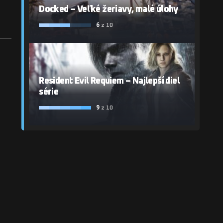
Docked – Veľké žeriavy, malé úlohy
6
z 10
Resident Evil Requiem – Najlepší diel
série
9
z 10