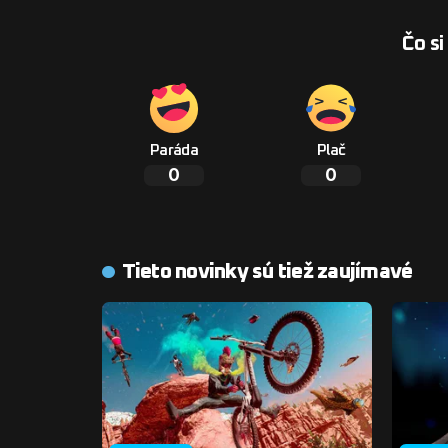
Čo si
Paráda
Plač
0
0
Tieto novinky sú tiež zaujímavé