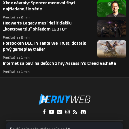
Xbox návraty: Spencer menoval štyri
najžiadanejšie série
Prečítaš za 2 min
Hogwarts Legacy musí riešiť ďalšiu
„kontroverziu“ ohľadom LGBTQ+
Prečítaš za 2 min
Forspoken DLC, In Tanta We Trust, dostalo
prvý gameplay trailer
Prečítaš za 1 min
Internet sa baví na deťoch z hry Assassin’s Creed Valhalla
Prečítaš za 1 min
O nás
Kontakty
Pridaj sa k nám
Používaním našej stránky súhlasíš s