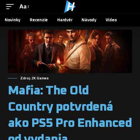
Aa
Novinky
Recenzie
Hardvér
Návody
Video
Zdroj: 2K Games
Mafia: The Old
Country potvrdená
ako PS5 Pro Enhanced
od vydania