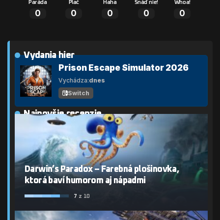
Paráda
Plač
Haha
Snáď nie!
Whoa!
0
0
0
0
0
Vydania hier
Prison Escape Simulator 2026
Vychádza:
dnes
Switch
Najnovšie recenzie
Darwin’s Paradox – Farebná plošinovka,
ktorá baví humorom aj nápadmi
7
z 10