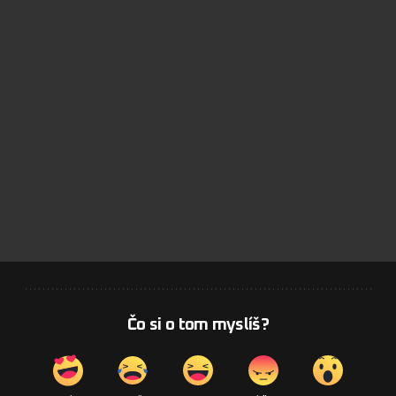
Čo si o tom myslíš?