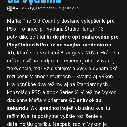
Mário Gurský
Uverejnené 6. augusta 2025
Mafia: The Old Country dostane vylepšenie pre
PS5 Pro hneď pri vydaní. Štúdio Hangar 13
potvrdilo, že titul
bude plne optimalizovaná pre
PlayStation 5 Pro už od svojho uvedenia na
trh
, ktoré sa uskutoční 8. augusta 2025. Hráči sa
môžu tešiť na podporu premennej obnovovacej
frekvencie, 120 Hz displejov a vyššie dynamické
rozlíšenie v oboch režimoch – Kvalita aj Výkon.
Hra ponúkne dva režimy aj na štandardných
konzolách PS5 a Xbox Series X. V režime Výkon
dosiahne Mafia v priemere
60 snímok za
sekundu
. Ak uprednostňuješ vizuálnu kvalitu,
režim Kvalita poskytne vyššie rozlíšenie a
detailnejšiu grafiku. Naopak, režim Výkon je