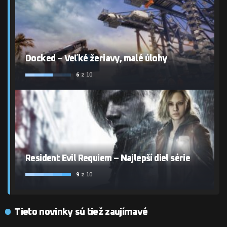
Docked – Veľké žeriavy, malé úlohy
6
z 10
Resident Evil Requiem – Najlepší diel série
9
z 10
Tieto novinky sú tiež zaujímavé