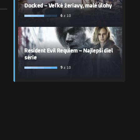
Docked – Veľké žeriavy, malé úlohy
6
z 10
Resident Evil Requiem – Najlepší diel
série
9
z 10