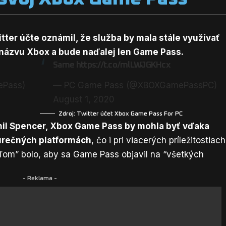
tter účte oznámil, že služba by mala stále využívať
 názvu Xbox a bude naďalej len
Game Pass
.
Same
https://t.co/mlLWJGKHcx
Pass)
— PC Game Pass (@XBOXGamePassPC)
August 1, 2020
Zdroj: Twitter účet
Xbox Game Pass For PC
hil Spencer
, Xbox Game Pass by mohla byť vďaka
urečných platformách
, čo i pri viacerých príležitostiach
ľom” bolo, aby sa Game Pass objavil na “všetkých
- Reklama -