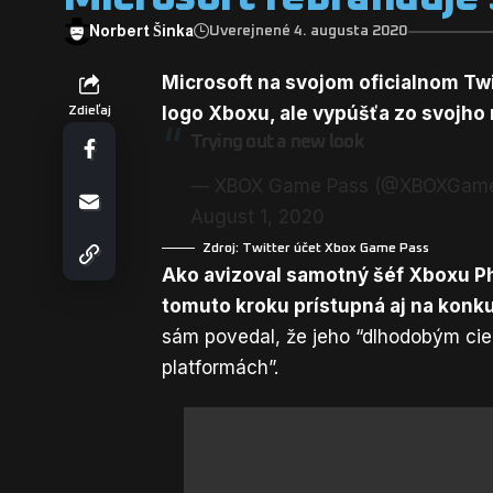
Norbert Šinka
Uverejnené 4. augusta 2020
Microsoft na svojom oficialnom Twi
logo Xboxu, ale vypúšťa zo svojho
Zdieľaj
Trying out a new look
— XBOX Game Pass (@XBOXGame
August 1, 2020
Zdroj: Twitter účet
Xbox Game Pass
Ako avizoval samotný šéf Xboxu
P
tomuto kroku prístupná aj na konk
sám povedal, že jeho “dlhodobým cie
platformách”
.