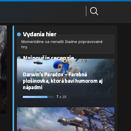
Vydania hier
Momentálne sa nenašli žiadne pripravované
hry.
Najnovšie recenzie
Darwin’s Paradox – Farebná
plošinovka, ktorá baví humorom aj
nápadmi
7
z 10