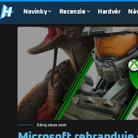
Novinky
Recenzie
Hardvér
Ná
Zdroj: xbox.com
Microsoft rebranduje