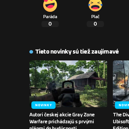
Paráda
Plač
0
0
Tieto novinky sú tiež zaujímavé
NOVINKY
NOVI
Autori českej akcie Gray Zone
The Div
Warfare prichádzajú s prvými
Ubisoft
plánmi do budúcnosti
Edition