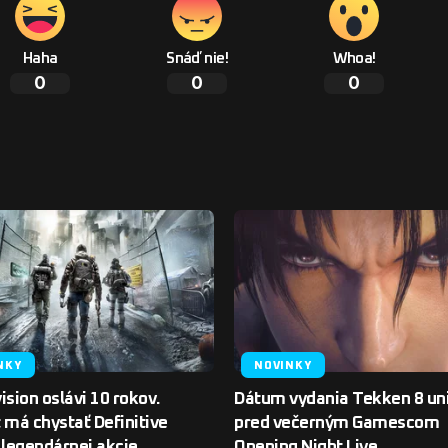
Haha
Snáď nie!
Whoa!
0
0
0
NKY
NOVINKY
ision oslávi 10 rokov.
Dátum vydania Tekken 8 un
 má chystať Definitive
pred večerným Gamescom
 legendárnej akcie
Opening Night Live