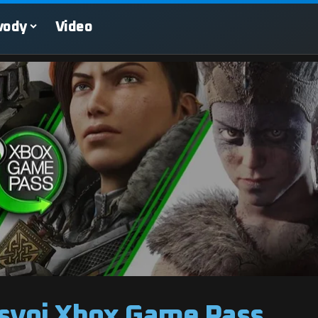
vody
Video
 svoj Xbox Game Pass