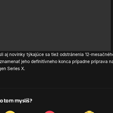
i aj novinky týkajúce sa tiež odstránenia 12-mesačnéh
 znamenať jeho definitívneho konca prípadne príprava n
-gen
Series X
.
 o tom myslíš?