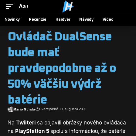
Aa
Novinky
Recenzie
Hardvér
Návody
Video
Ovládač DualSense
bude mať
pravdepodobne až o
50% väčšiu výdrž
batérie
Mário Gurský
Uverejnené 13. augusta 2020
Na
Twiiteri
sa objavili obrázky nového ovládača
na
PlayStation 5
spolu s informáciou, že batérie