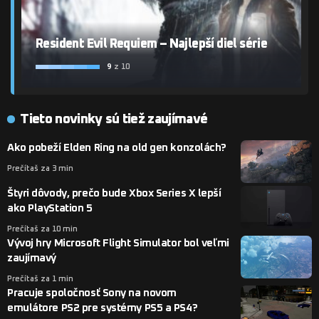
Resident Evil Requiem – Najlepší diel série
9
z 10
Tieto novinky sú tiež zaujímavé
Ako pobeží Elden Ring na old gen konzolách?
Prečítaš za 3 min
Štyri dôvody, prečo bude Xbox Series X lepší
ako PlayStation 5
Prečítaš za 10 min
Vývoj hry Microsoft Flight Simulator bol veľmi
zaujímavý
Prečítaš za 1 min
Pracuje spoločnosť Sony na novom
emulátore PS2 pre systémy PS5 a PS4?