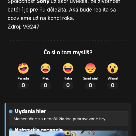
Spoločnosť
Sony
už skôr uviedla, že životnosť
batérií je pre ňu dôležitá. Aká bude realita sa
dozvieme už na konci roka.
Zdroj: VG247
Čo si o tom myslíš?
Paráda
Plač
Haha
Snáď nie!
Whoa!
0
0
0
0
0
Vydania hier
Momentálne sa nenašli žiadne pripravované hry.
Najnovšie recenzie