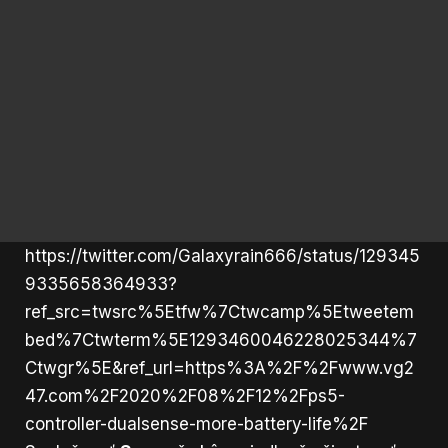
https://twitter.com/Galaxyrain666/status/129345
9335658364933?
ref_src=twsrc%5Etfw%7Ctwcamp%5Etweetem
bed%7Ctwterm%5E1293460046228025344%7
Ctwgr%5E&ref_url=https%3A%2F%2Fwww.vg2
47.com%2F2020%2F08%2F12%2Fps5-
controller-dualsense-more-battery-life%2F