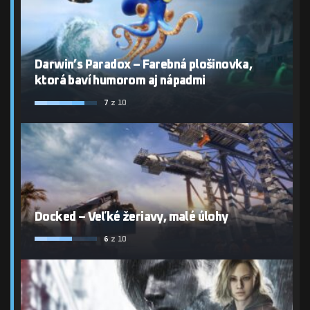
Darwin’s Paradox – Farebná plošinovka,
ktorá baví humorom aj nápadmi
7
z 10
Docked – Veľké žeriavy, malé úlohy
6
z 10