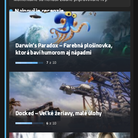
Najnovšie recenzie
Darwin’s Paradox – Farebná plošinovka,
ktorá baví humorom aj nápadmi
7
z 10
Docked – Veľké žeriavy, malé úlohy
6
z 10