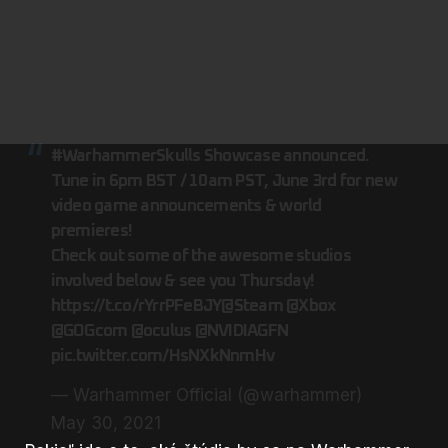
#WarhammerSkulls
Showcase announced.
Tune in 6pm BST / 10am PST, June 3rd for new
video game announcements & world
premieres!
Check out some of the awesome studios
involved below & see you Thursday!
https://t.co/rYrrPFeBJY
@Steam
@Xbox
@GOGcom
@oculus
@NVIDIAGFN
pic.twitter.com/HsNXkNnmHv
— Warhammer Official (@warhammer)
May 30, 2021