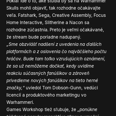
Pokiaľ ide o to, aké štúdia by sa na Warhammer
Skulls mohli objaviť, tak rozhodne očakávajte
veľa. Fatshark, Sega, Creative Assembly, Focus
Home Interactive, Slitherine a Nacon sa
rozhodne zúčastnia. Preto je veľmi očakávané,
že stream bude poriadne nadupaný.
„Sme obzvlášť nadšení z uvedenia na ďalších
platformách a z oslovenia čo najväčšieho počtu
hráčov. Bude tam toľko vzrušujúcich oznámení,
že sa už nemôžeme dočkať, kedy uvidíme
reakciu súčasných fanúšikov a zároveň
privedieme nových fanúšikov na tieto herné
značky,“
uviedol Tom Dobson-Gunn, vedúci
licencií a produktového marketingu vo
Warhammeri.
Games Workshop tiež sľubuje, že
„ponúkne