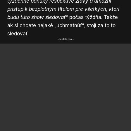
týždenné ponuky respektíve zľavy a umožní
prístup k bezplatným titulom pre všetkých, ktorí
budú túto show sledovať“
počas týždňa. Takže
ak si chcete nejaké „uchmatnúť“, stojí za to to
sledovať.
- Reklama -