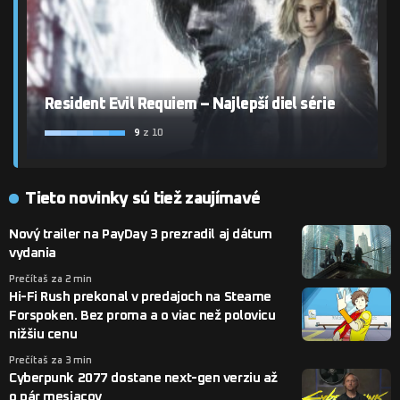
Resident Evil Requiem – Najlepší diel série
9
z 10
Tieto novinky sú tiež zaujímavé
Nový trailer na PayDay 3 prezradil aj dátum
vydania
Prečítaš za 2 min
Hi-Fi Rush prekonal v predajoch na Steame
Forspoken. Bez proma a o viac než polovicu
nižšiu cenu
Prečítaš za 3 min
Cyberpunk 2077 dostane next-gen verziu až
o pár mesiacov