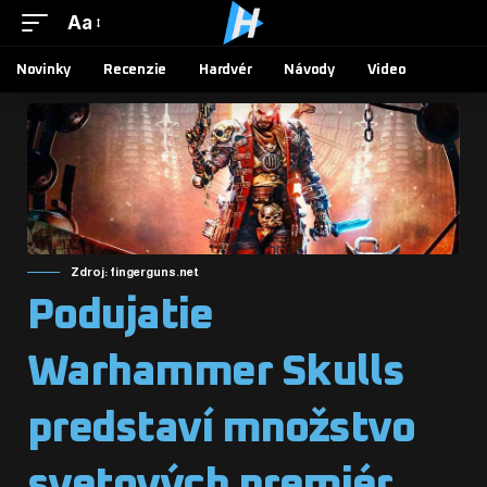
Aa
Novinky
Recenzie
Hardvér
Návody
Video
Zdroj: fingerguns.net
Podujatie
Warhammer Skulls
predstaví množstvo
svetových premiér