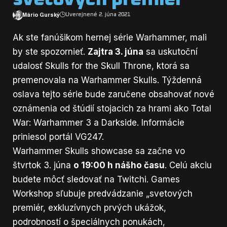
Mário Gurský
Uverejnené 2. júna 2021
Ak ste fanúšikom hernej série Warhammer, mali
by ste spozornieť.
Zajtra 3. júna
sa uskutoční
udalosť Skulls for the Skull Throne, ktorá sa
premenovala na Warhammer Skulls. Týždenná
oslava tejto série bude zaručene obsahovať nové
oznámenia od štúdií stojacich za hrami ako Total
War: Warhammer 3 a Darkside. Informácie
priniesol portál
VG247
.
Warhammer Skulls showcase sa začne vo
štvrtok 3. júna
o 19:00 h nášho času
. Celú akciu
budete môcť sledovať na Twitchi. Games
Workshop sľubuje predvádzanie „svetových
premiér, exkluzívnych prvých ukážok,
podrobností o špeciálnych ponukách,