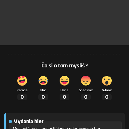
Čo si o tom myslíš?
Paráda
Plač
Haha
Snáď nie!
Whoa!
0
0
0
0
0
Vydania hier
Momentálne sa nenašli žiadne pripravované hry.