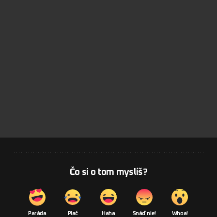
Čo si o tom myslíš?
Paráda
Plač
Haha
Snáď nie!
Whoa!