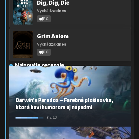
Dig, Dig, Die
Vychádza:
dnes
PC
Grim Axiom
Vychádza:
dnes
PC
Najnovšie recenzie
Darwin’s Paradox – Farebná plošinovka,
ktorá baví humorom aj nápadmi
7
z 10