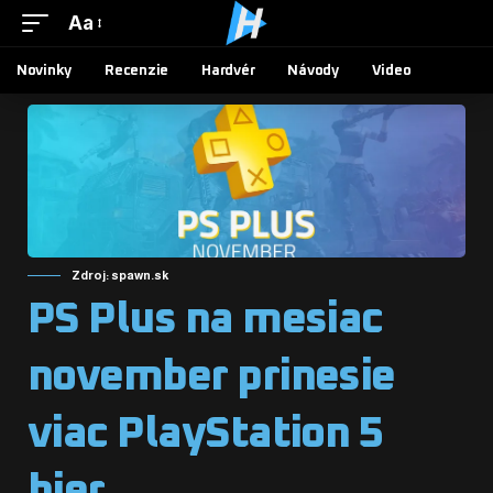
Aa
Novinky
Recenzie
Hardvér
Návody
Video
Zdroj: spawn.sk
PS Plus na mesiac
november prinesie
viac PlayStation 5
hier