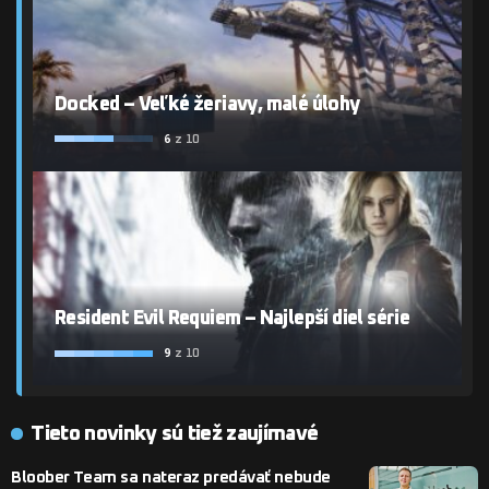
Docked – Veľké žeriavy, malé úlohy
6
z 10
Resident Evil Requiem – Najlepší diel série
9
z 10
Tieto novinky sú tiež zaujímavé
Bloober Team sa nateraz predávať nebude