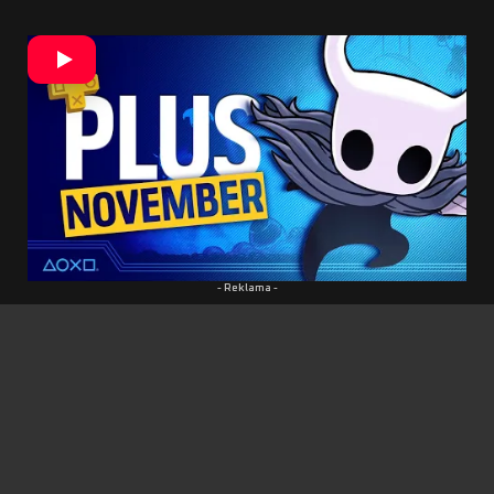
To však rozhodne nie je všetko. Ak sa vám
podarí kúpiť novú konzolu PlayStation 5, poteší
vás, že vás čaká jedna hra na viac v PS Plus.
Pôjde o nový, vcelku nezvyčajný, ale o to viac
krajší titul Busnax.
Sony sa rozhodla takýmto
spôsobom propagovať novú konzolu. Čo je však
škoda, pretože hra vyjde aj na PS4. Informoval o
tom portál
Push Square
.
- Reklama -