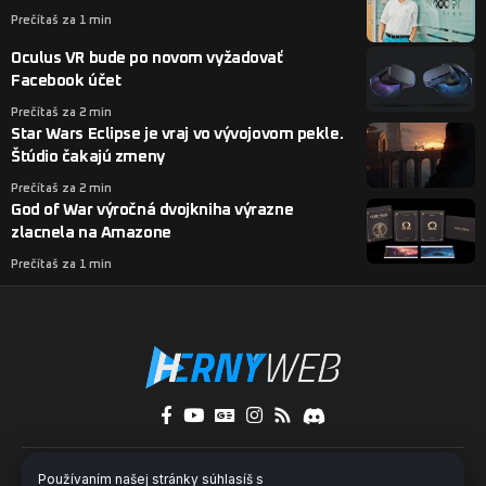
Prečítaš za 1 min
Oculus VR bude po novom vyžadovať
Facebook účet
Prečítaš za 2 min
Star Wars Eclipse je vraj vo vývojovom pekle.
Štúdio čakajú zmeny
Prečítaš za 2 min
God of War výročná dvojkniha výrazne
zlacnela na Amazone
Prečítaš za 1 min
O nás
Kontakty
Pridaj sa k nám
Používaním našej stránky súhlasíš s