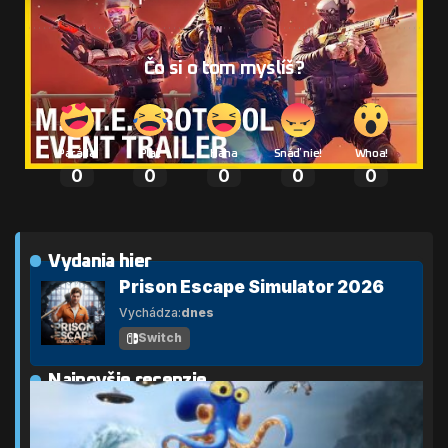
Čo si o tom myslíš?
Paráda
Plač
Haha
Snáď nie!
Whoa!
0
0
0
0
0
Vydania hier
Prison Escape Simulator 2026
Vychádza:
dnes
Switch
Najnovšie recenzie