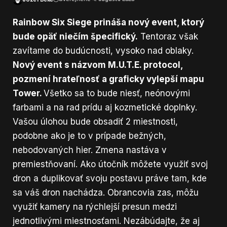
Rainbow Six Siege
prináša nový
event
, ktorý
bude opäť niečím špecifický.
Tentoraz však
zavítame do budúcnosti, vysoko nad oblaky.
Nový event s názvom M.U.T.E. protocol,
pozmení hrateľnosť a graficky vylepší mapu
Tower.
Všetko sa to bude niesť, neónovými
farbami a na rad prídu aj kozmetické doplnky.
Vašou úlohou bude obsadiť 2 miestnosti,
podobne ako je to v prípade bežných,
nebodovaných hier. Zmena nastáva v
premiestňovaní. Ako útočník môžete využiť svoj
dron a duplikovať svoju postavu práve tam, kde
sa váš dron nachádza. Obrancovia zas, môžu
využiť kamery na rýchlejší presun medzi
jednotlivými miestnosťami. Nezábúdajte, že aj