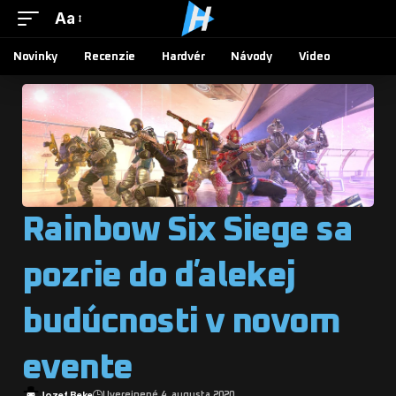
Aa
Novinky
Recenzie
Hardvér
Návody
Video
Rainbow Six Siege sa
pozrie do ďalekej
budúcnosti v novom
evente
Jozef Beke
Uverejnené 4. augusta 2020