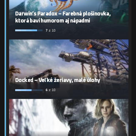
Darwin’s Paradox – Farebná plošinovka,
ktorá baví humorom aj nápadmi
7
z 10
Docked – Veľké žeriavy, malé úlohy
6
z 10