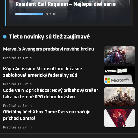
Resident Evil Requiem – Najlepší diel série
9
z 10
Tieto novinky sú tiež zaujímavé
Marvel’s Avengers predstaví nového hrdinu
Prečítaš za 1 min
Kúpu Activision Microsoftom dočasne
zablokoval americký federálny súd
Prečítaš za 2 min
Code Vein 2 prichádza: Nový príbehový trailer
láka na temné RPG dobrodružstvo
Prečítaš za 2 min
Oficiálny účet Xbox Game Pass naznačuje
príchod Control
Prečítaš za 2 min