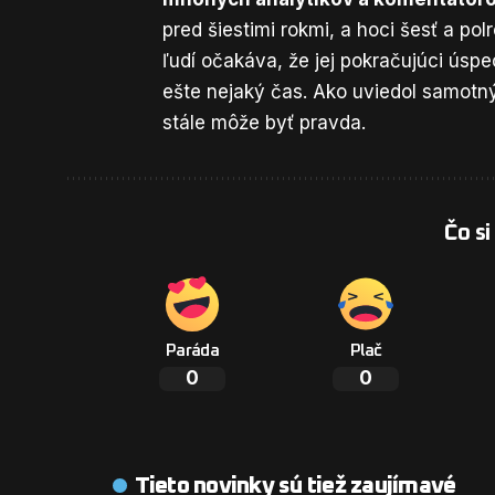
pred šiestimi rokmi, a hoci šesť a po
ľudí očakáva, že jej pokračujúci úsp
ešte nejaký čas. Ako uviedol samotný
stále môže byť pravda.
Čo si
Paráda
Plač
0
0
Tieto novinky sú tiež zaujímavé