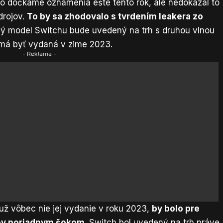
no dočkáme oznámenia ešte tento rok, ale nedokázal to
drojov.
To by sa zhodovalo s tvrdením leakera zo
nový model Switchu bude uvedený na trh
s druhou vlnou
 má byť vydaná v zime 2023.
- Reklama -
už vôbec nie jej vydanie v roku 2023,
by bolo pre
ov poriadnym šokom
. Switch bol uvedený na trh práve