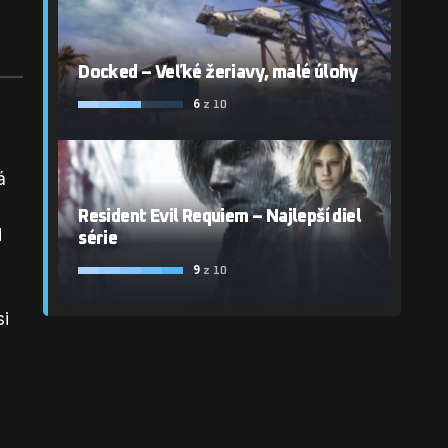
Docked – Veľké žeriavy, malé úlohy
6
z 10
á
Resident Evil Requiem – Najlepší diel
d
série
9
z 10
si