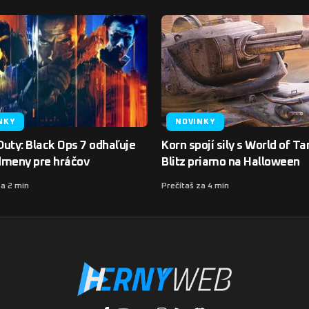
NKY
NOVINKY
 Duty: Black Ops 7 odhaľuje
Korn spojí sily s World of T
dmeny pre hráčov
Blitz priamo na Halloween
za 2 min
Prečítaš za 4 min