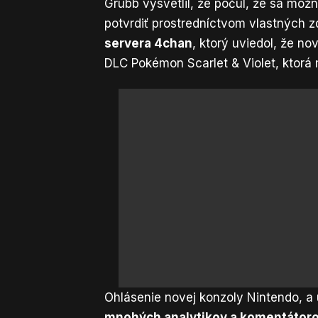
Grubb vysvetlil, že počul, že sa mož
potvrdiť prostredníctvom vlastných z
servera 4chan
, ktorý uviedol, že 
DLC Pokémon Scarlet & Violet, ktorá
Ohlásenie novej konzoly Nintendo, a 
mnohých analytikov a komentátor