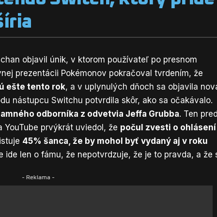
íria
4chan objavil únik, v ktorom používateľ po presnom
nej prezentácii Pokémonov pokračoval tvrdením, že
ú ešte tento rok
, a v uplynulých dňoch sa objavila nov
odu nástupcu Switchu potvrdila skôr, ako sa očakávalo.
amného odborníka z odvetvia Jeffa Grubba
. Ten pre
a YouTube prvýkrát uviedol, že
počul zvesti o ohlásení
istuje
45% šanca, že by mohol byť vydaný aj v roku
e ide len o fámu, že nepotvrdzuje, že je to pravda, a že 
- Reklama -