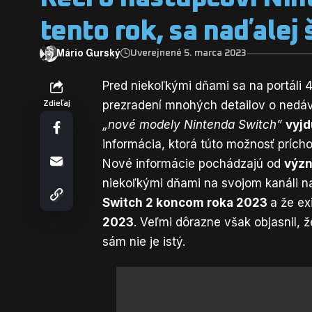
tento rok, sa naďalej š
Mário Gurský
Uverejnené 5. marca 2023
Pred niekoľkými dňami sa na portáli 
prezradení mnohých detailov o nedáv
Zdieľaj
„nové modely Nintenda Switch”
vyjd
informácia, ktorá túto možnosť prích
Nové informácie pochádzajú od
význ
niekoľkými dňami na svojom kanáli n
Switch 2 koncom roka 2023
a že ex
2023
. Veľmi dôrazne však objasnil, ž
sám nie je istý.