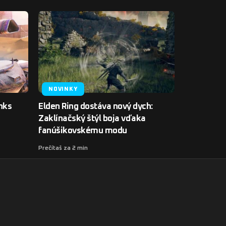
NOVINKY
anks
Elden Ring dostáva nový dych:
Zaklínačský štýl boja vďaka
fanúšikovskému modu
Prečítaš za 2 min