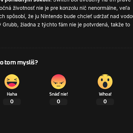
lročná životnosť nie je pre konzolu nič nenormálne, veľa
ech spôsobí, že ju Nintendo bude chcieť udržať nad vodo
 Grubb, žiadna z týchto fám nie je potvrdená, takže to
 o tom myslíš?
Haha
Snáď nie!
Whoa!
0
0
0