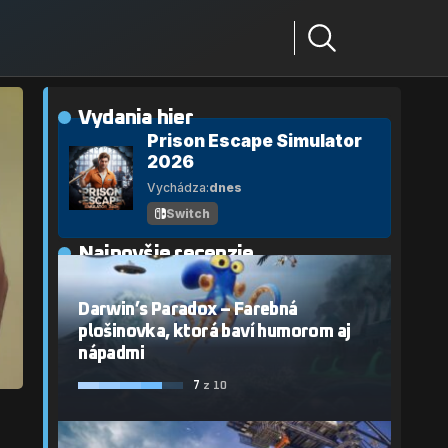
Vydania hier
Prison Escape Simulator
2026
Vychádza:
dnes
Switch
Najnovšie recenzie
Darwin’s Paradox – Farebná
plošinovka, ktorá baví humorom aj
nápadmi
7
z 10