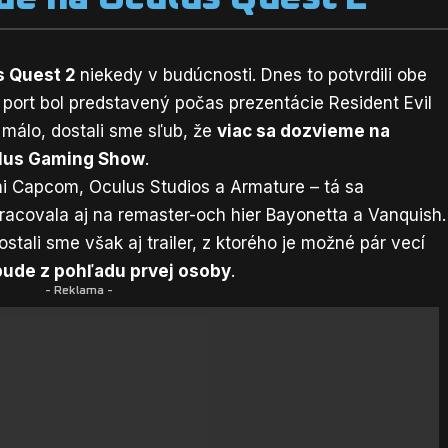
us Quest 2
niekedy v budúcnosti. Dnes to potvrdili obe
port bol predstavený počas prezentácie Resident Evil
 málo, dostali sme sľub, že
viac sa dozvieme na
ulus Gaming Show
.
i Capcom, Oculus Studios a Armature – tá sa
pracovala aj na remaster-och hier Bayonetta a Vanquish.
stali sme však aj trailer, z ktorého je možné pár vecí
bude z pohľadu prvej osoby
.
- Reklama -