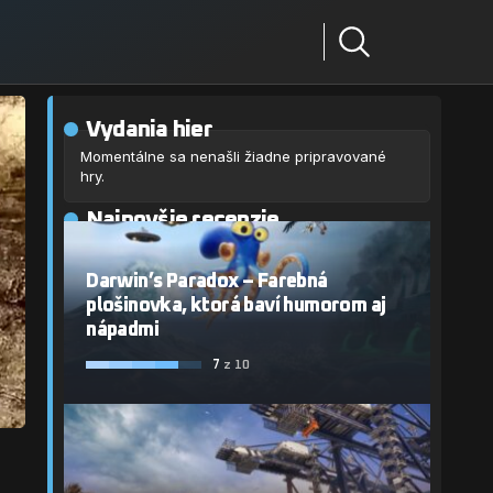
Vydania hier
Momentálne sa nenašli žiadne pripravované
hry.
Najnovšie recenzie
Darwin’s Paradox – Farebná
plošinovka, ktorá baví humorom aj
nápadmi
7
z 10