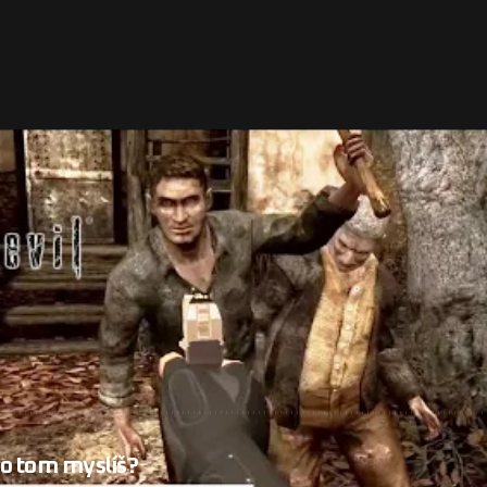
o série Resident Evil dostane VR.
Resident evil 7 malo
upná pre PC verziu. Nie je jasné či Resident Evil 4 VR
, ale vzhľadom na fakt, že je na Facebook-u okolo toho
cie bolo odhalených aj pár ďalších zaujímavostí. Jedn
lavnom deji ôsmeho pokračovania Resident Evil, ako aj
o rokoch aj herný režim The Mercenaries s viacerými
 o tom myslíš?