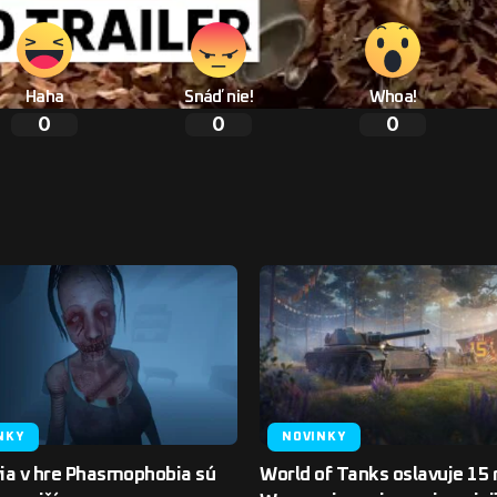
Haha
Snáď nie!
Whoa!
0
0
0
NKY
NOVINKY
ia v hre Phasmophobia sú
World of Tanks oslavuje 15 