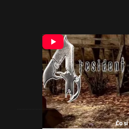
Nie je to však po prvýkrát čo hra z
podporu PSVR, ktorá však nebola dost
bude exkluzivitou pre Oculus Quest 2
veľké haló, tak si môžete tipnúť.
Okrem toho však počas tejto prezentá
z nich je nový trailer a
informácie
o h
demo ukážke. Village však
dostane
p
novinkami.
Čo si