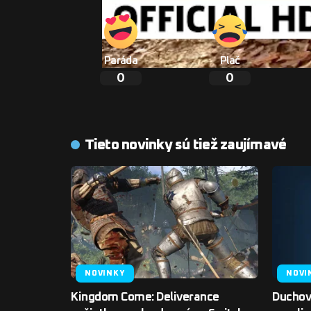
Paráda
Plač
0
0
Tieto novinky sú tiež zaujímavé
NOVINKY
NOVI
Kingdom Come: Deliverance
Duchov