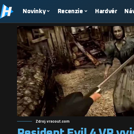
Novinky
Recenzie
Hardvér
Ná
Zdroj: vrscout.com
Resident Evil 4 VR vy