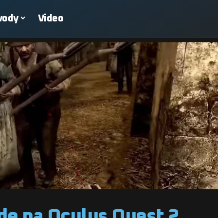
vody
Video
jde na Oculus Quest 2