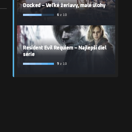
Docked – Veľké žeriavy, malé úlohy
6
z 10
Resident Evil Requiem – Najlepší diel
série
9
z 10