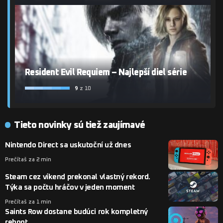
Resident Evil Requiem – Najlepší diel série
9
z 10
Tieto novinky sú tiež zaujímavé
Nintendo Direct sa uskutoční už dnes
Prečítaš za 2 min
Steam cez víkend prekonal vlastný rekord.
Týka sa počtu hráčov v jeden moment
Prečítaš za 1 min
Saints Row dostane budúci rok kompletný
reboot