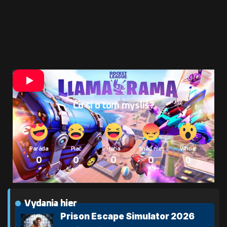
Čo si o tom myslíš?
Paráda
Plač
Haha
Snáď nie!
Whoa!
0
0
0
0
0
Vydania hier
Prison Escape Simulator 2026