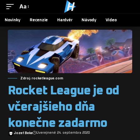
Aa
Novinky
Recenzie
Hardvér
Návody
Video
Zdroj: rocketleague.com
Rocket League je od
včerajšieho dňa
konečne zadarmo
Jozef Beke
Uverejnené 24. septembra 2020