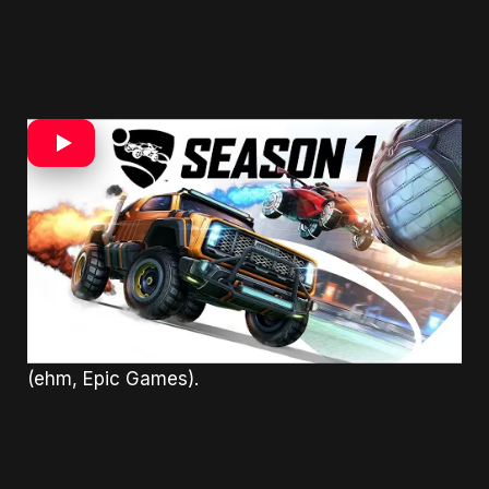
Aby toho nebolo málo, hráči ktorí si hru registrujú
do svojej Epic Games knižnice, dostanú
10
dolárový kupón
na nákup ďalšej hry. Celkové
informácie ohľadne kupónov si môžete pozrieť aj
na
tomto odkaze
.
V rámci samotných osláv dostaneme aj dočasný
event. Názov eventu
Llama rama
poukazuje na
úzku spoluprácu s nemenovaným gigantom
(ehm, Epic Games).