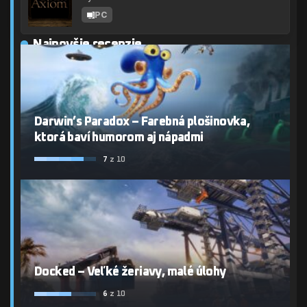
PC
Najnovšie recenzie
Darwin’s Paradox – Farebná plošinovka,
ktorá baví humorom aj nápadmi
7
z 10
Docked – Veľké žeriavy, malé úlohy
6
z 10