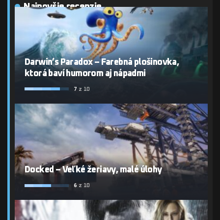
Najnovšie recenzie
Darwin’s Paradox – Farebná plošinovka,
ktorá baví humorom aj nápadmi
7
z 10
Docked – Veľké žeriavy, malé úlohy
6
z 10