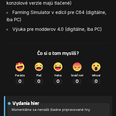
konzolové verzie majú tlačené)
Farming Simulator v edícii pre C64 (digitálne,
iba PC)
Výuka pre modderov 4.0 (digitálne, iba PC)
Čo si o tom myslíš?
Paráda
Plač
Haha
Snáď nie!
Whoa!
0
0
0
0
0
Vydania hier
Momentálne sa nenašli žiadne pripravované hry.