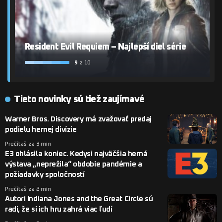
Resident Evil Requiem – Najlepší diel série
9
z 10
Tieto novinky sú tiež zaujímavé
Warner Bros. Discovery má zvažovať predaj
podielu hernej divízie
Prečítaš za 3 min
E3 ohlásila koniec. Kedysi najväčšia herná
výstava „neprežila“ obdobie pandémie a
požiadavky spoločností
Prečítaš za 2 min
Autori Indiana Jones and the Great Circle sú
radi, že si ich hru zahrá viac ľudí