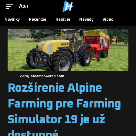
Aa
Novinky
Recenzie
Hardvér
Návody
Video
Zdroj: steampowered.com
Rozšírenie Alpine
Farming pre Farming
Simulator 19 je už
dostupné