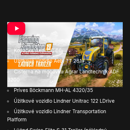
Nižšie nájdete
zoznam nových vozidiel a
poľnohospodárskych strojov
, ktoré sú nové s
príchodom rozšírenia Alpine Farming:
Kosačka Aebi CC 66
Úžitkové vozidlo Aebi TT 281+
Cisterna na močovku Agrar Landtechnik ADF
3200
Príves Böckmann MH-AL 4320/35
Úžitkové vozidlo Lindner Unitrac 122 LDrive
Úžitkové vozidlo Lindner Transportation
Platform