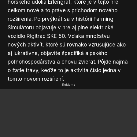
horského údolia Erlengrat, ktoré je v tejto hre
celkom nové a to práve s príchodom
nového
rozšírenia
. Po prvýkrát sa v histórii Farming
Simulátoru objavuje v hre aj plne elektrické
vozidlo Rigitrac SKE 50. Vďaka množstvu
nových aktivít, ktoré sú rovnako vzrušujúce ako
aj lukratívne, objavíte špecifiká alpského
poľnohospodárstva a chovu zvierat. Pôjde najmä
o žatie trávy, keďže to je aktivita číslo jedna v
tomto novom rozšírení.
- Reklama -