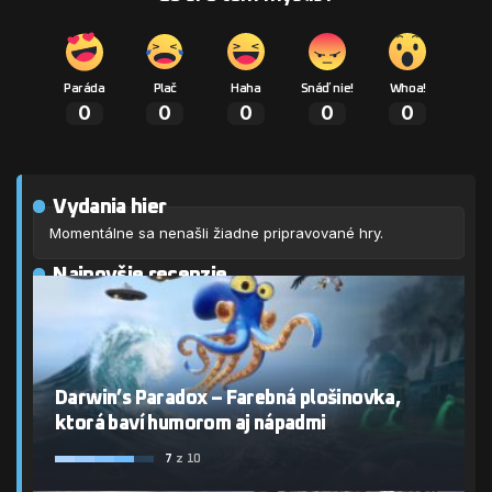
Paráda
Plač
Haha
Snáď nie!
Whoa!
0
0
0
0
0
Vydania hier
Momentálne sa nenašli žiadne pripravované hry.
Najnovšie recenzie
Darwin’s Paradox – Farebná plošinovka,
ktorá baví humorom aj nápadmi
7
z 10