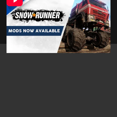
ponúkne prístup k všetkým druhom skvelých
a bláznivých režimov, ktoré hre prinesú nový
život.
Všetko bude možné zobraziť
prostredníctvom prehliadača v hre. Takže si
môžete vybrať požadované módy.
- Reklama -