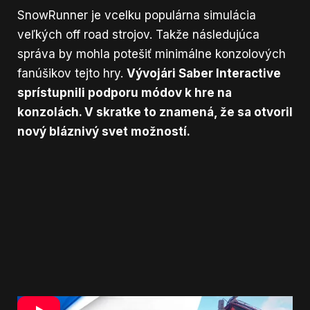
SnowRunner je vcelku populárna simulácia
veľkých off road strojov. Takže následujúca
správa by mohla potešiť minimálne konzolových
fanúšikov tejto hry.
Vývojári Saber Interactive
sprístupnili podporu módov k hre na
konzolách. V skratke to znamená, že sa otvoril
nový bláznivý svet možností.
Ako môžete vidieť v traileri,
SnowRunner