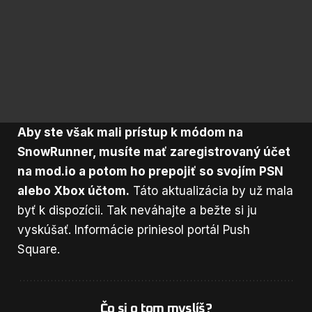
Aby ste však mali prístup k módom na
SnowRunner, musíte mať zaregistrovaný účet
na
mod.io
a potom ho prepojiť so svojím PSN
alebo Xbox účtom.
Táto aktualizácia by už mala
byť k dispozícii. Tak neváhajte a bežte si ju
vyskúšať. Informácie priniesol portál
Push
Square.
Čo si o tom myslíš?