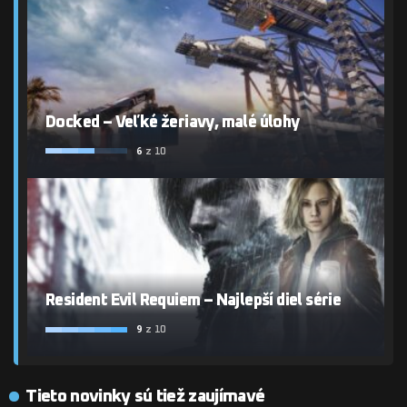
Docked – Veľké žeriavy, malé úlohy
6
z 10
Resident Evil Requiem – Najlepší diel série
9
z 10
Tieto novinky sú tiež zaujímavé