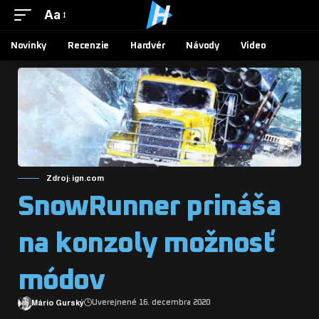
Aa
Novinky
Recenzie
Hardvér
Návody
Video
Zdroj: ign.com
SnowRunner prináša
na konzoly možnosť
módov
Mário Gurský
Uverejnené 16. decembra 2020