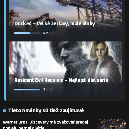
Docked – Veľké žeriavy, malé úlohy
6
z 10
Resident Evil Requiem – Najlepší diel série
9
z 10
Tieto novinky sú tiež zaujímavé
Warner Bros. Discovery má zvažovať predaj
podielu hernej divízie