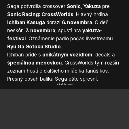
Sega potvrdila crossover
Sonic, Yakuza
pre
Sonic Racing: CrossWorlds
. Hlavný hrdina
Ichiban Kasuga
dorazí
6. novembra
. O deň
neskôr,
7. novembra
, spustí hra
yakuza-
festival
. Oznámenie padlo počas livestreamu
Ryu Ga Gotoku Studio
.
Ichiban príde s
unikátnym vozidlom
, decals a
špeciálnou menovkou
. CrossWorlds tým rozšíri
zoznam hostí o ďalšieho miláčika fanúšikov.
Presný obsah balíka Sega ešte spresní.
- Reklama -