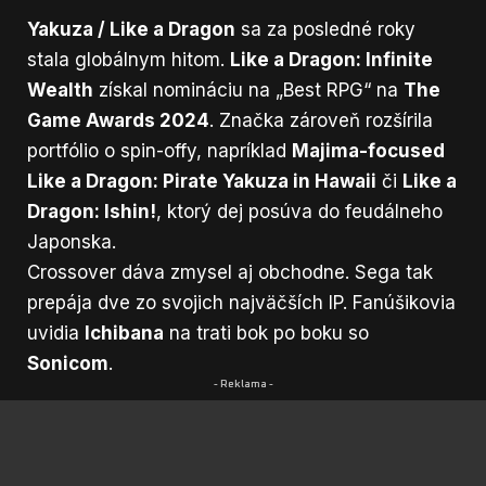
Yakuza / Like a Dragon
sa za posledné roky
stala globálnym hitom.
Like a Dragon: Infinite
Wealth
získal nomináciu na „Best RPG“ na
The
Game Awards 2024
. Značka zároveň rozšírila
portfólio o spin-offy, napríklad
Majima-focused
Like a Dragon: Pirate Yakuza in Hawaii
či
Like a
Dragon: Ishin!
, ktorý dej posúva do feudálneho
Japonska.
Crossover dáva zmysel aj obchodne. Sega tak
prepája dve zo svojich najväčších IP. Fanúšikovia
uvidia
Ichibana
na trati bok po boku so
Sonicom
.
- Reklama -