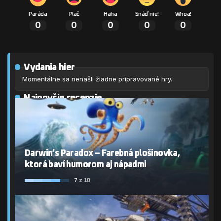
Paráda
Plač
Haha
Snáď nie!
Whoa!
0
0
0
0
0
Vydania hier
Momentálne sa nenašli žiadne pripravované hry.
Najnovšie recenzie
Darwin’s Paradox – Farebná plošinovka,
ktorá baví humorom aj nápadmi
7
z 10