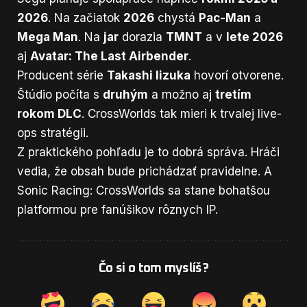
2026
. Na začiatok
2026
chystá
Pac-Man
a
Mega Man
. Na
jar
dorazia
TMNT
a v
lete 2026
aj
Avatar: The Last Airbender
.
Producent série
Takashi Iizuka
hovorí otvorene.
Štúdio počíta s
druhým
a možno aj
tretím
rokom DLC
. CrossWorlds tak mieri k trvalej live-
ops stratégii.
Z praktického pohľadu je to dobrá správa. Hráči
vedia, že obsah bude prichádzať pravidelne. A
Sonic Racing: CrossWorlds sa stane bohatšou
platformou pre fanúšikov rôznych IP.
Čo si o tom myslíš?