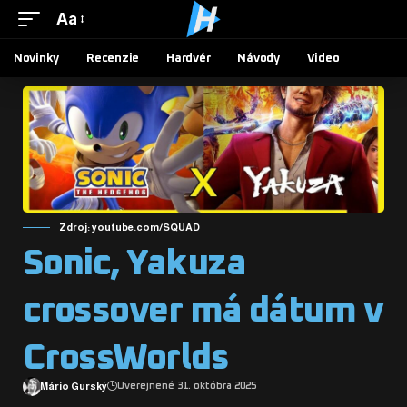
Aa
Novinky
Recenzie
Hardvér
Návody
Video
Zdroj: youtube.com/SQUAD
Sonic, Yakuza
crossover má dátum v
CrossWorlds
Mário Gurský
Uverejnené 31. októbra 2025