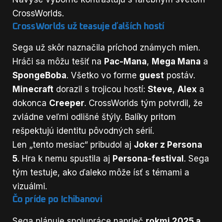
CrossWorlds.
CrossWorlds už teasuje ďalších hostí
Sega už skôr naznačila príchod známych mien.
Hráči sa môžu tešiť na
Pac-Mana
,
Mega Mana
a
SpongeBoba
. Všetko vo forme
guest
postáv.
Minecraft
dorazil s trojicou hostí:
Steve
,
Alex
a
dokonca
Creeper
. CrossWorlds tým potvrdil, že
zvládne veľmi odlišné štýly. Balíky pritom
rešpektujú identitu pôvodných sérií.
Len „tento mesiac“ pribudol aj
Joker z Persona
5
. Hra k nemu spustila aj
Persona-festival
. Sega
tým testuje, ako ďaleko môže ísť s témami a
vizuálmi.
Čo príde po Ichibanovi
Sega plánuje spolupráce naprieč
rokmi 2025 a