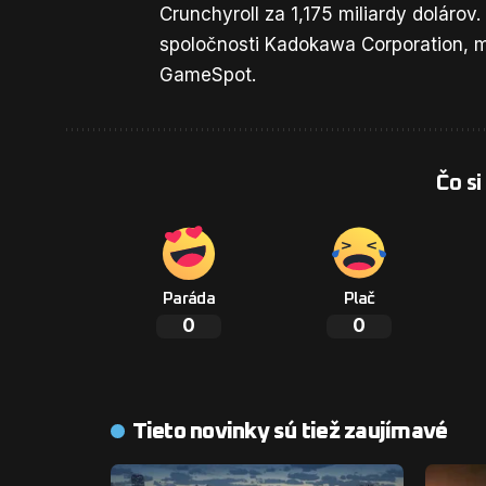
Crunchyroll za 1,175 miliardy dolárov.
spoločnosti Kadokawa Corporation, m
GameSpot
.
Čo si
Paráda
Plač
0
0
Tieto novinky sú tiež zaujímavé