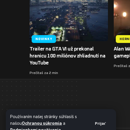
NOVINKY
HERN
Trailer na GTA VI už prekonal
Alan Wa
hranicu 100 miliónov zhliadnutí na
gamepl
YouTube
Prečítaš 
Prečítaš za 2 min
Používaním našej stránky súhlasíš s
našou
Ochranou súkromia
a
Prijať