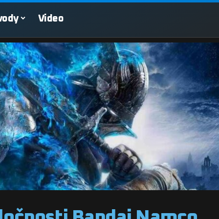
vody
Video
oločnosti Bandai Namco