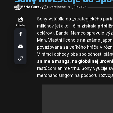
Mário Gurský
Uverejnené 24. júla 2025
Sony vstúpila do „strategického par
miliónov jej akcií, čím
získala pribli
Zdieľaj
dolárov). Bandai Namco spravuje výz
Man. Vlastní licencie na známe japo
považovaná za veľkého hráča v rôz
V rámci dohody obe spoločnosti plánu
anime a manga, na globálnej úrovni
rastúcom anime trhu. Sony využije svoj
merchandisingom na podporu rozvoja