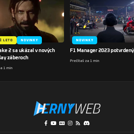
É LETO
NOVINKY
NOVINKY
ke 2 sa ukázal v nových
F1 Manager 2023 potvrdený
ay záberoch
Prečítaš za 1 min
za 1 min