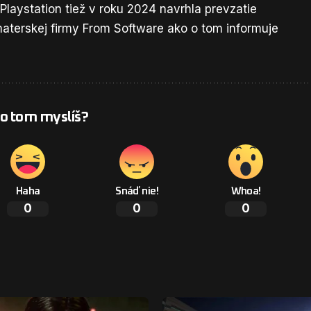
 Playstation tiež v roku 2024 navrhla prevzatie
aterskej firmy From Software ako o tom informuje
 o tom myslíš?
Haha
Snáď nie!
Whoa!
0
0
0