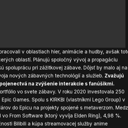
acovali v oblastiach hier, animácie a hudby, avšak tot
cerých oblastí. Plánujú spoločný vývoj a propagáciu
 spoluprácu pri zážitkovej zábave. Dôjsť by malo aj na
oja nových zábavných technológií a služieb.
Zvažujú
spojenectvá na zvýšenie interakcie s fanúšikmi.
ortfólio vo svete zábavy. V roku 2020 investovala 250
, Epic Games. Spolu s KIRKBI (vlastníkmi Lego Group) v
dolárov do Epicu na projekty spojené s metaverzom. Medz
l vo From Software (ktorý vyvíja Elden Ring), 4,98 %.
nosti Bilibili a kúpa streamovacej služby anime