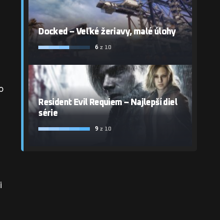
Docked – Veľké žeriavy, malé úlohy
6
z 10
o
Resident Evil Requiem – Najlepší diel
série
9
z 10
i