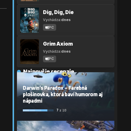
Dig, Dig, Die
Vychádza:
dnes
PC
v
Grim Axiom
Vychádza:
dnes
PC
Najnovšie recenzie
Darwin’s Paradox – Farebná
plošinovka, ktorá baví humorom aj
nápadmi
7
z 10