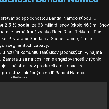
tnerstva“ so spoločnosťou Bandai Namco kúpou 16
žne 2,5 % podiel
za 68 miliárd jenov (okolo 463 milióno
namné herné franšízy ako Elden Ring, Tekken a Pac-
nské IP, vrátane Gundam a Shonen Jump, čím je
nych segmentoch zábavy.
jú rozšíriť komunitu fanúšikov japonských IP,
najmä
.
Zamerajú sa na posilnenie angažovanosti v rýchlo
e silné stránky v produkcii a distribúcii s
 projektov založených na IP Bandai Namco.
- Reklama -