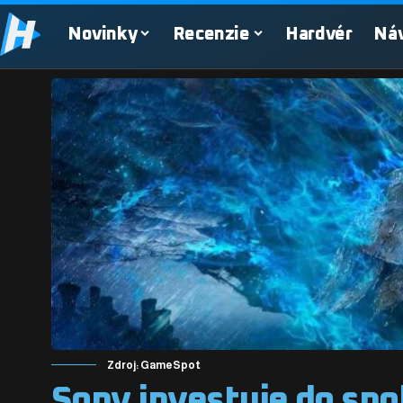
Novinky
Recenzie
Hardvér
Ná
Zdroj: GameSpot
Sony investuje do sp