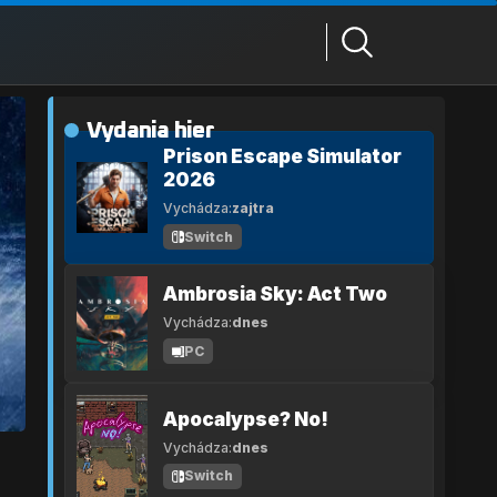
Vydania hier
Prison Escape Simulator
2026
Vychádza:
zajtra
Switch
Ambrosia Sky: Act Two
Vychádza:
dnes
PC
Apocalypse? No!
Vychádza:
dnes
Switch