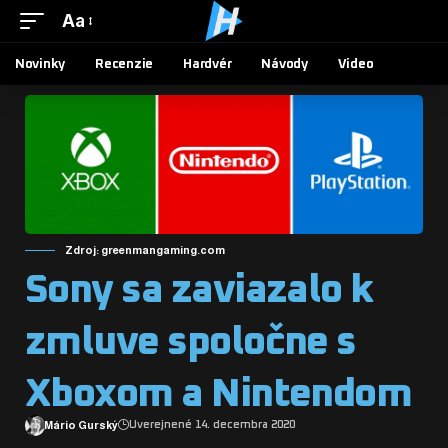
Aa
Novinky
Recenzie
Hardvér
Návody
Video
Zdroj: greenmangaming.com
Sony sa zaviazalo k
zmluve spoločne s
Xboxom a Nintendom
Mário Gurský
Uverejnené 14. decembra 2020