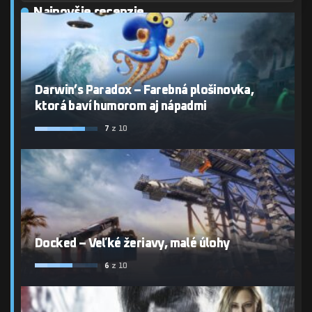
Najnovšie recenzie
Darwin’s Paradox – Farebná plošinovka,
ktorá baví humorom aj nápadmi
7
z 10
Docked – Veľké žeriavy, malé úlohy
6
z 10