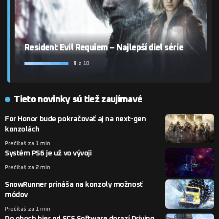
Resident Evil Requiem – Najlepší diel série
9
z 10
Tieto novinky sú tiež zaujímavé
For Honor bude pokračovať aj na next-gen
konzolách
Prečítaš za 1 min
Systém PS6 je už vo vývoji
Prečítaš za 2 min
SnowRunner prináša na konzoly možnosť
módov
Prečítaš za 1 min
Do oboch hier od SCS Software dorazí Driving