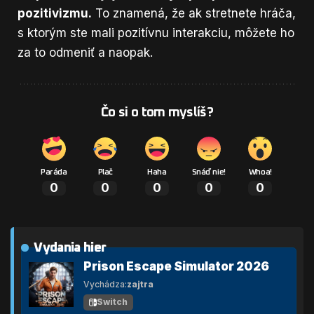
pozitivizmu.
To znamená, že ak stretnete hráča,
s ktorým ste mali pozitívnu interakciu, môžete ho
za to odmeniť a naopak.
Čo si o tom myslíš?
Paráda
Plač
Haha
Snáď nie!
Whoa!
0
0
0
0
0
Vydania hier
Prison Escape Simulator 2026
Vychádza:
zajtra
Switch