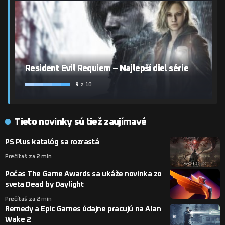
Resident Evil Requiem – Najlepší diel série
9
z 10
Tieto novinky sú tiež zaujímavé
PS Plus katalóg sa rozrastá
Prečítaš za 2 min
Počas The Game Awards sa ukáže novinka zo
sveta Dead by Daylight
Prečítaš za 2 min
Remedy a Epic Games údajne pracujú na Alan
Wake 2