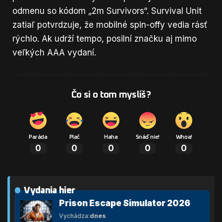
odmenu so kódom „2m Survivors“. Survival Unit
zatiaľ potvrdzuje, že mobilné spin-offy vedia rásť
rýchlo. Ak udrží tempo, posilní značku aj mimo
veľkých AAA vydaní.
Čo si o tom myslíš?
Paráda
Plač
Haha
Snáď nie!
Whoa!
0
0
0
0
0
Vydania hier
Prison Escape Simulator 2026
Vychádza:
dnes