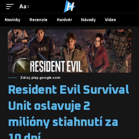
Aa
Novinky
Recenzie
Hardvér
Návody
Video
Zdroj: play.google.com
Resident Evil Survival
Unit oslavuje 2
milióny stiahnutí za
10 dní