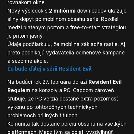
rovnakom okne.
Nový výsledok s
2 miliónmi
downloadov ukazuje
silný dopyt po mobilnom obsahu série. Rozdiel
medzi plateným portom a free-to-start stratégiou
je pritom jasný.
Údaje podčiarkujú, že mobilná základňa rastie. Aj
preto podnikajú vydavatelia odmenové kampane
a sezónne akcie.
Čo bude ďalej v sérii Resident Evil
Na budúci rok 27. februára dorazí
Resident Evil
Requiem
na konzoly a PC. Capcom zároveň
sľubuje, že PC verzia dostane extra pozornosť
výkonu po tohtoročných technických
problémoch pri iných tituloch.
Komunita tak dostane porciu obsahu na všetkých
platformách. Medzitým sa oplatí vyzdvihnúť