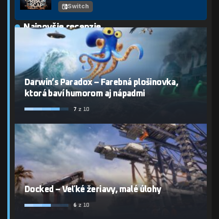
Switch
Najnovšie recenzie
Darwin’s Paradox – Farebná plošinovka,
ktorá baví humorom aj nápadmi
7
z 10
Docked – Veľké žeriavy, malé úlohy
6
z 10