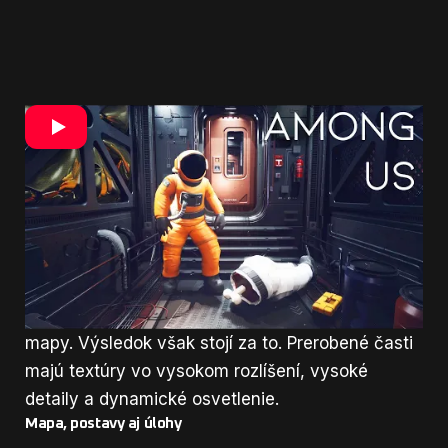
V 10-minútovom videu, ktoré si môžete pozrieť
vyššie, vysvetľuje ako využil assety v Unreal
Engine 4 pri tvorbe realistickej verzie Among Us.
Nie je to teda len obyčajná ukážka, ale celkom
detailný tutoriál. Konkrétne sa
pustil do
prerábky asi najznámejšej mapy v hre The
Skeld
. Keďže tento proces je časovo náročný,
zatiaľ sa mu podarilo prerobiť iba niekoľko častí z
mapy. Výsledok však stojí za to. Prerobené časti
majú textúry vo vysokom rozlíšení, vysoké
detaily a dynamické osvetlenie.
Mapa, postavy aj úlohy