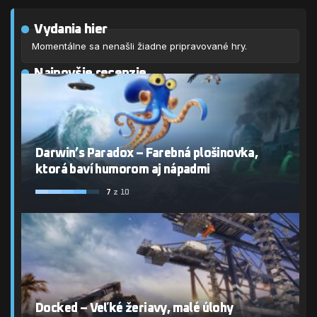
Vydania hier
Momentálne sa nenašli žiadne pripravované hry.
Najnovšie recenzie
Darwin’s Paradox – Farebná plošinovka,
ktorá baví humorom aj nápadmi
7
z 10
Docked – Veľké žeriavy, malé úlohy