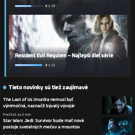
6
z 10
Resident Evil Requiem – Najlepší diel série
9
z 10
Tieto novinky sú tiež zaujímavé
The Last of Us imunita nemusí byť
výnimočná, naznačil bývalý vývojár
Prečítaš za 2 min
Star Wars Jedi: Survivor bude mať nové
postoje svetelných mečov a mountov