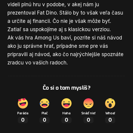
videli plnú hru v podobe, v akej nám ju
prezentoval Fat Dino. Stálo by to však veľa času
a určite aj financii. Čo nie je však môže byť.
Zatiaľ sa uspokojíme aj s klasickou verziou.
Ak vás hra Among Us baví, pozrite si náš návod
ako ju správne hrať
, prípadne sme pre vás
pripravili aj návod,
ako čo najrýchlejšie spoznáte
zradcu
vo vašich radoch.
Čo si o tom myslíš?
Paráda
Plač
Haha
Snáď nie!
Whoa!
0
0
0
0
0