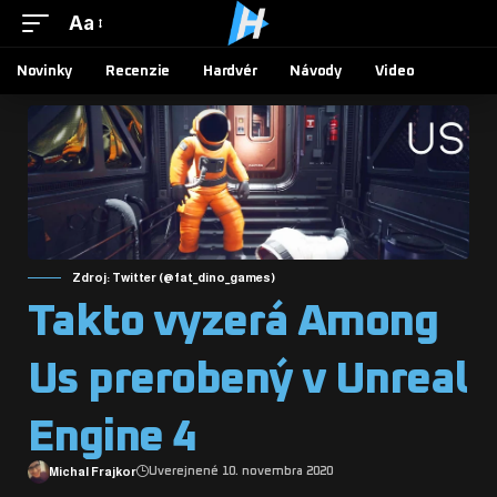
Aa
Novinky
Recenzie
Hardvér
Návody
Video
Zdroj: Twitter (@fat_dino_games)
Takto vyzerá Among
Us prerobený v Unreal
Engine 4
Michal Frajkor
Uverejnené 10. novembra 2020