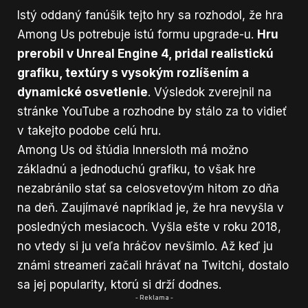
Istý oddaný fanúšik tejto hry sa rozhodol, že hra
Among Us potrebuje istú formu upgrade-u.
Hru
prerobil v Unreal Engine 4, pridal realistickú
grafiku, textúry s vysokým rozlíšením a
dynamické osvetlenie
. Výsledok zverejnil na
stránke YouTube a rozhodne by stálo za to vidieť
v takejto podobe celú hru.
Among Us od štúdia Innersloth má možno
základnú a jednoduchú grafiku, to však hre
nezabránilo stať sa celosvetovým hitom zo dňa
na deň. Zaujímavé napríklad je, že hra nevyšla v
posledných mesiacoch. Vyšla ešte v roku 2018,
no vtedy si ju veľa hráčov nevšimlo. Až keď ju
známi streameri začali hrávať na Twitchi, dostalo
sa jej popularity, ktorú si drží dodnes.
- Reklama -