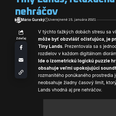
nehráčov
Mário Gurský
Uverejnené 15. januára 2021
V týchto ťažkých dobách stresu sa vi
môže byť obzvlášť očisťujúca, je p
Zdieľaj
Tiny Lands
. Prezentovala sa s jedn
rozdielov v každom digitálnom diorá
Ide o izometrickú logickú puzzle h
obsahuje veľmi upokojujúci soundt
rozmanitého ponúkaného prostredia je
neobsahuje žiadny časový limit, ktorý
Lands vhodná aj pre nehráčov.