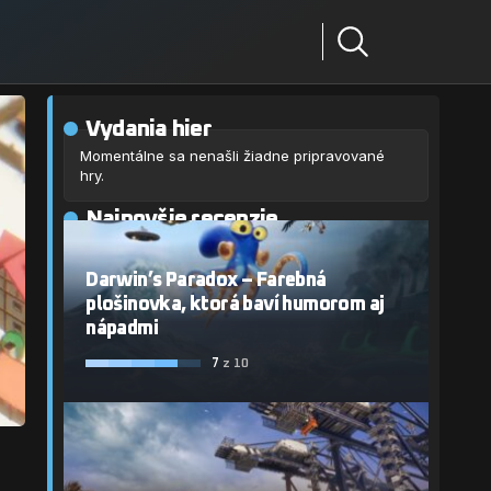
Vydania hier
Momentálne sa nenašli žiadne pripravované
hry.
Najnovšie recenzie
Darwin’s Paradox – Farebná
plošinovka, ktorá baví humorom aj
nápadmi
7
z 10