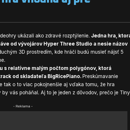
deohry ukázali ako zdravé rozptýlenie.
Jedna hra, ktor
ráve od vývojárov Hyper Three Studio a nesie názov
oduchým 3D prostredím, kde hráči budú musieť nájsť 5
me.
ru s relatívne malým počtom polygónov, ktorá
rack od skladateľa BigRicePiano.
Preskúmavanie
 tak o to viac pokojnenšie aj vďaka tomu, že hra
 by vás poháňal. Aj to je jeden z dôvodov, prečo je Tin
- Reklama -