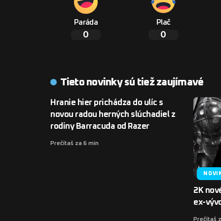
Paráda
Plač
0
0
Tieto novinky sú tiež zaujímavé
Hranie hier prichádza do ulíc s
novou radou herných slúchadiel z
rodiny Barracuda od Razer
Prečítaš za 6 min
NOVI
2K nov
ex-vývo
Prečítaš 