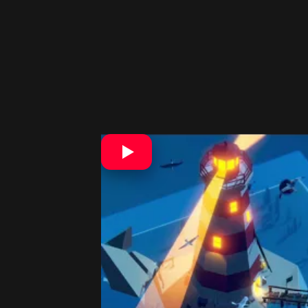
Tiny Lands dokonca obsahuje rôzne
vietor v každom dioráme. Budete tak
malé rozdiely medzi jednotlivými o
pridanom traileri.
Titul vyjde na Steame 22. januára, a 
NIntendo Switch. Informácie priniesol
Po čase sa tak konečne dočkáme hry, 
už spomíname nervóznosť pri hraní,
10 znakov, podľa ktorých spoznáte, ž