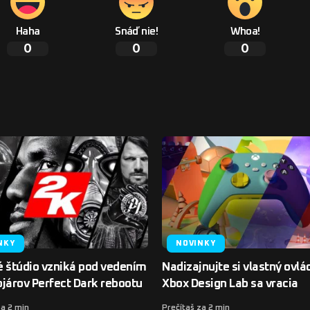
Haha
Snáď nie!
Whoa!
0
0
0
NKY
NOVINKY
é štúdio vzniká pod vedením
Nadizajnujte si vlastný ovlá
járov Perfect Dark rebootu
Xbox Design Lab sa vracia
za 2 min
Prečítaš za 2 min