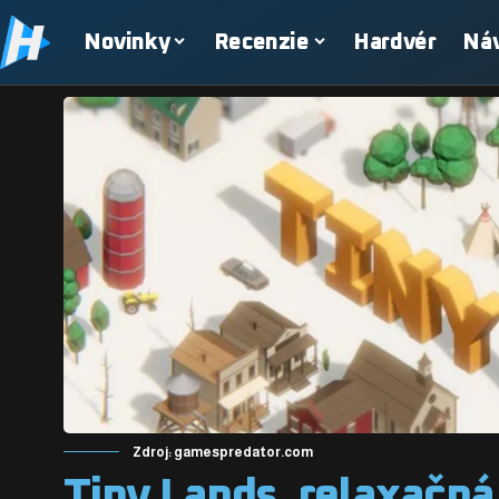
Novinky
Recenzie
Hardvér
Ná
Zdroj: gamespredator.com
Tiny Lands, relaxačná