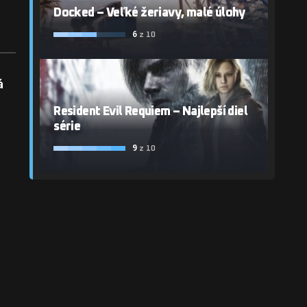
Docked – Veľké žeriavy, malé úlohy
6
z 10
á
Resident Evil Requiem – Najlepší diel
série
9
z 10
y