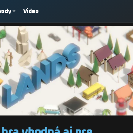
vody
Video
 hra vhodná aj pre