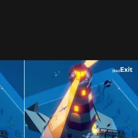
 prvky, ako napríklad oheň, dážď, hrom, sneh a
 môcť úrovňami otáčať a približovať si ich, aby ste
brázkami našli.
Relaxačnú hudbu si môžete vypočuť aj
to hneď aj s 10 % zľavou. Neskôr hra vyjde aj na
 portál
GameSpot.
ktorá sľubuje viac zážitkov z hrania než nervov. A keď
 odporúčame vám tento
článok
. V ňom sme vám priniesli
e ste toxický hráč.