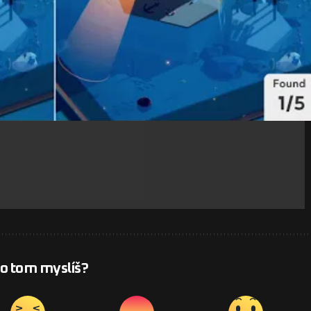
- Reklama -
 o tom myslíš?