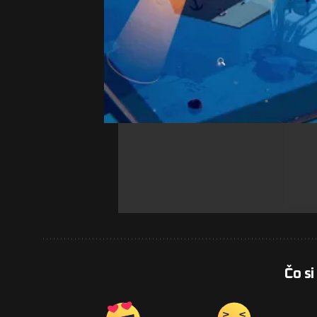
Čo si