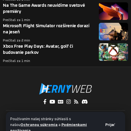
Na The Game Awards neuvidíme svetové
premiéry
Prečítaš za 1 min
Microsoft Flight Simulator rozšírenie dorazí
na jeseň
Prečítaš za 2 min
Xbox Free Play Days: Avatar, golf či
budovanie parkov
Prečítaš za 1 min
O nás
Kontakty
Pridaj sa k nám
Používaním našej stránky súhlasíš s
Ochrana súkromia a súbory cookies
našou
Ochranou súkromia
a
Podmienkami
Prijať
používania
.