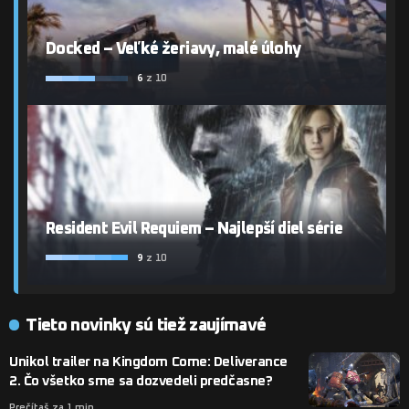
Docked – Veľké žeriavy, malé úlohy
6
z 10
Resident Evil Requiem – Najlepší diel série
9
z 10
Tieto novinky sú tiež zaujímavé
Unikol trailer na Kingdom Come: Deliverance
2. Čo všetko sme sa dozvedeli predčasne?
Prečítaš za 1 min