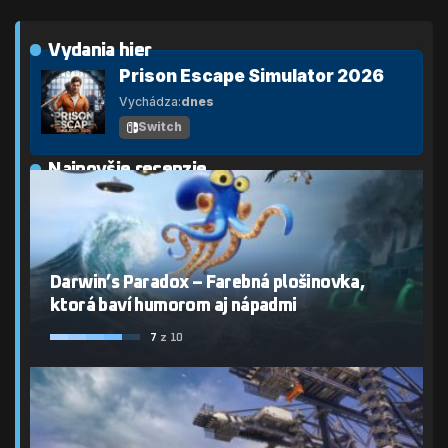
Vydania hier
Prison Escape Simulator 2026
Vychádza:
dnes
Switch
Najnovšie recenzie
Darwin’s Paradox – Farebná plošinovka,
ktorá baví humorom aj nápadmi
7
z 10