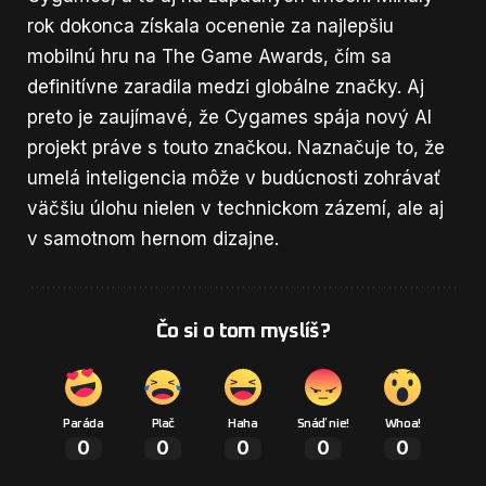
rok dokonca získala ocenenie za najlepšiu
mobilnú hru na The Game Awards, čím sa
definitívne zaradila medzi globálne značky. Aj
preto je zaujímavé, že Cygames spája nový AI
projekt práve s touto značkou. Naznačuje to, že
umelá inteligencia môže v budúcnosti zohrávať
väčšiu úlohu nielen v technickom zázemí, ale aj
v samotnom hernom dizajne.
Čo si o tom myslíš?
Paráda
Plač
Haha
Snáď nie!
Whoa!
0
0
0
0
0