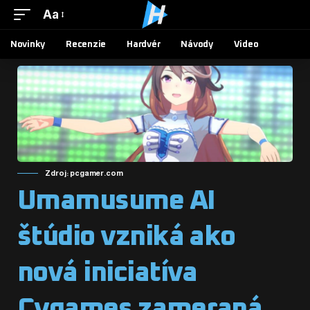
Aa
Novinky
Recenzie
Hardvér
Návody
Video
Zdroj: pcgamer.com
Umamusume AI
štúdio vzniká ako
nová iniciatíva
Cygames zameraná