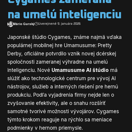
na umelú inteligenciu
Mário Gurský
Uverejnené 9. januára 2026
Japonské štúdio Cygames, známe najmä vďaka
populárnej mobilnej hre Umamusume: Pretty
Derby, oficiálne potvrdilo vznik novej dcérskej
spoločnosti zameranej výhradne na umelú
inteligenciu. Nové
Umamusume AI štúdio
má
slúžiť ako technologické centrum pre vývoj AI
nástrojov, služieb a interných riešení pre hernú
produkciu. Podľa vyjadrenia firmy nejde len o
zvyšovanie efektivity, ale o snahu rozšíriť
samotné tvorivé možnosti vývojárov. Cygames
týmto krokom reaguje na rýchlo sa meniace
podmienky v hernom priemysle.