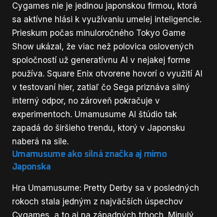
Cygames nie je jedinou japonskou firmou, ktorá
sa aktívne hlási k využívaniu umelej inteligencie.
Prieskum počas minuloročného Tokyo Game
Show ukázal, že viac než polovica oslovených
spoločností už generatívnu AI v nejakej forme
používa. Square Enix otvorene hovorí o využití AI
v testovaní hier, zatiaľ čo Sega priznáva silný
interný odpor, no zároveň pokračuje v
experimentoch. Umamusume AI štúdio tak
zapadá do širšieho trendu, ktorý v Japonsku
naberá na sile.
Umamusume ako silná značka aj mimo
Japonska
Hra Umamusume: Pretty Derby sa v posledných
rokoch stala jedným z najväčších úspechov
Cygames, a to aj na západných trhoch. Minulý