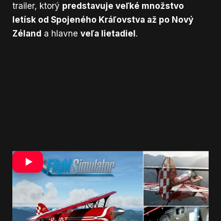
trailer, ktorý
predstavuje veľké množstvo
letísk od Spojeného Kráľovstva až po Nový
Zéland
a hlavne
veľa lietadiel
.
Zdroj: Youtube
Xbox
-u
Trailer je krásny
a predovšetkým užitočný,
pretože ukazuje rôzne edície
, čo dostanete,
alebo čo v nich bude chýbať.
Druhá polovica
traileru ukazuje množstvo lietadiel v Premium