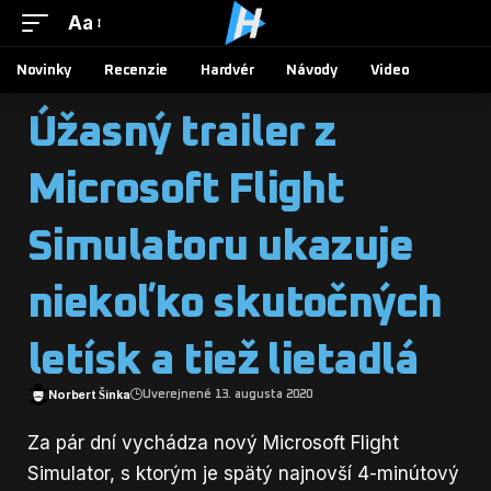
Aa
Novinky
Recenzie
Hardvér
Návody
Video
Úžasný trailer z
Microsoft Flight
Simulatoru ukazuje
niekoľko skutočných
letísk a tiež lietadlá
Norbert Šinka
Uverejnené 13. augusta 2020
Za pár dní vychádza nový
Microsoft Flight
Simulator
, s ktorým je spätý najnovší 4-minútový