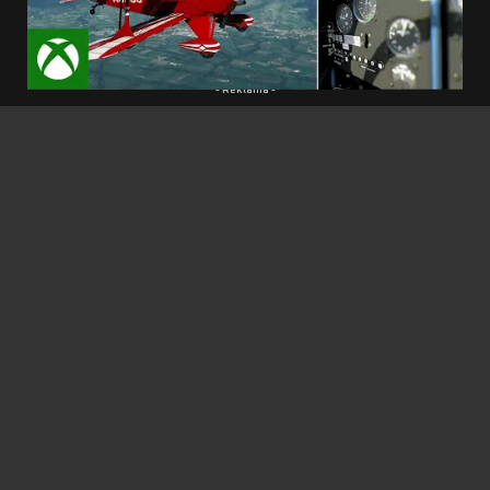
Deluxe a v Deluxe edícii
a taktiež letiská, ku
ktorým budete mať prístup, pokiaľ sa rozhodnete
práve pre tieto 2.
- Reklama -