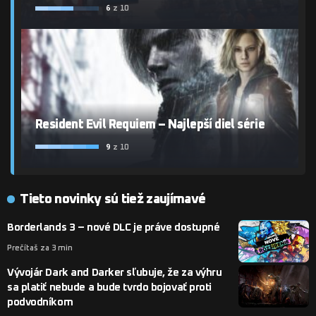
6
z 10
Resident Evil Requiem – Najlepší diel série
9
z 10
Tieto novinky sú tiež zaujímavé
Borderlands 3 – nové DLC je práve dostupné
Prečítaš za 3 min
Vývojár Dark and Darker sľubuje, že za výhru
sa platiť nebude a bude tvrdo bojovať proti
podvodníkom