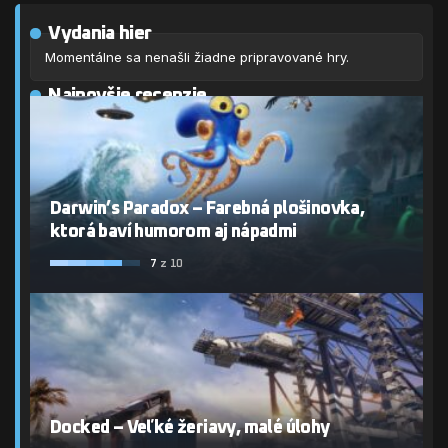
Vydania hier
Momentálne sa nenašli žiadne pripravované hry.
Najnovšie recenzie
Darwin’s Paradox – Farebná plošinovka,
ktorá baví humorom aj nápadmi
7
z 10
Docked – Veľké žeriavy, malé úlohy