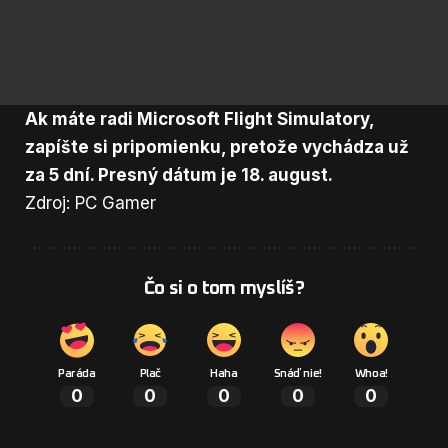
Ak máte radi Microsoft Flight Simulatory,
zapíšte si pripomienku, pretože
vychádza
už
za 5 dní. Presný dátum je 18. august.
Zdroj: PC Gamer
Čo si o tom myslíš?
Paráda
Plač
Haha
Snáď nie!
Whoa!
0
0
0
0
0