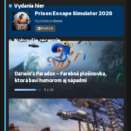
Vydania hier
Prison Escape Simulator 2026
Vychádza:
dnes
Switch
Najnovšie recenzie
Darwin’s Paradox – Farebná plošinovka,
ktorá baví humorom aj nápadmi
7
z 10