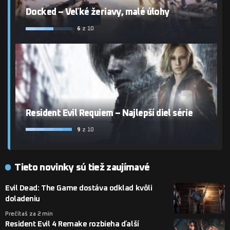
Docked – Veľké žeriavy, malé úlohy
6
z 10
Resident Evil Requiem – Najlepší diel série
9
z 10
Tieto novinky sú tiež zaujímavé
Evil Dead: The Game dostáva odklad kvôli
doladeniu
Prečítaš za 2 min
Resident Evil 4 Remake rozbieha ďalší