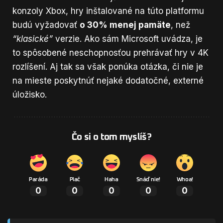
konzoly Xbox, hry inštalované na
túto platformu
budú vyžadovať
o 30% menej pamäte
, než
“klasické”
verzie. Ako sám Microsoft uvádza, je
to spôsobené neschopnosťou prehrávať hry v 4K
rozlíšení. Aj tak sa však ponúka otázka, či nie je
na mieste poskytnúť nejaké dodatočné, externé
úložisko.
Čo si o tom myslíš?
Paráda
Plač
Haha
Snáď nie!
Whoa!
0
0
0
0
0