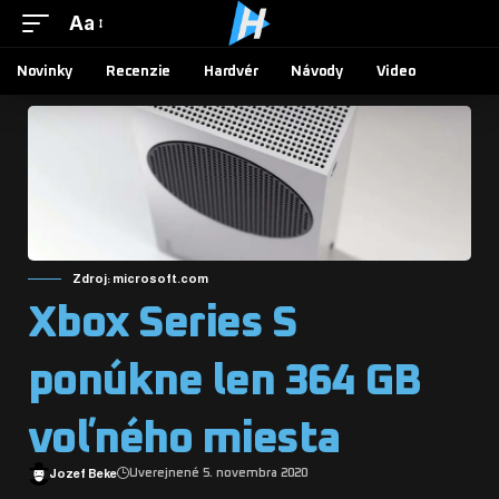
Aa
Novinky
Recenzie
Hardvér
Návody
Video
Zdroj: microsoft.com
Xbox Series S
ponúkne len 364 GB
voľného miesta
Jozef Beke
Uverejnené 5. novembra 2020