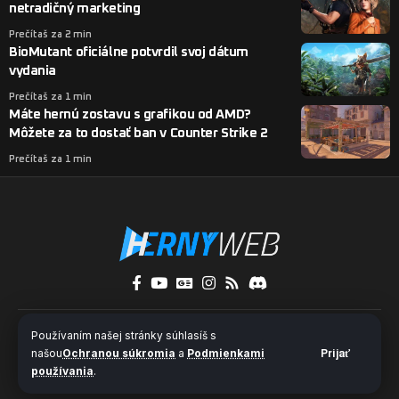
netradičný marketing
Prečítaš za 2 min
BioMutant oficiálne potvrdil svoj dátum
vydania
Prečítaš za 1 min
Máte hernú zostavu s grafikou od AMD?
Môžete za to dostať ban v Counter Strike 2
Prečítaš za 1 min
O nás
Kontakty
Pridaj sa k nám
Používaním našej stránky súhlasíš s
Ochrana súkromia a súbory cookies
našou
Ochranou súkromia
a
Podmienkami
Prijať
používania
.
© 2024 HernýWeb.sk - Všetky práva vyhradené