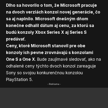
Dlho sa hovorilo o tom, že Microsoft pracuje
na dvoch verziách konzol novej generácie, čo
sa aj naplnilo
.
Microsoft dnešným dňom
konečne odhalil dátum aj cenu, za ktorú sa
budú konzoly Xbox Series X aj Series S
predávať
.
Ceny, ktoré Microsoft stanovil pre obe
konzoly ich pevne zrovnávajú s konzolami
One S a One X
. Bude zaujímavé sledovať, ako na
odhalené ceny týchto dvoch konzol zareaguje
Sony so svojou konkurenčnou konzolou
PlayStation 5.
- Reklama -