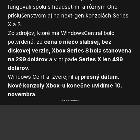
fungovali spolu s headset-mi a rôznym One
príslušenstvom aj na next-gen konzolách Series
X a S.
Zo zdrojov, ktoré má
WindowsCentral
bolo
potvrdené, že
cena o niečo slabšej, bez
diskovej verzie, Xbox Series S bola stanovená
na 299 dolárov
a v prípade
Series X len 499
dolárov
.
Windows Central zverejnil aj
presný dátum
.
Nové konzoly Xbox-u konečne uvidíme 10.
novembra
.
- Reklama -