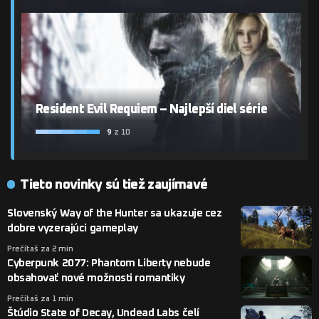
Resident Evil Requiem – Najlepší diel série
9
z 10
Tieto novinky sú tiež zaujímavé
Slovenský Way of the Hunter sa ukazuje cez
dobre vyzerajúci gameplay
Prečítaš za 2 min
Cyberpunk 2077: Phantom Liberty nebude
obsahovať nové možnosti romantiky
Prečítaš za 1 min
Štúdio State of Decay, Undead Labs čelí