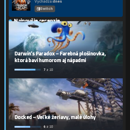
Vychádza:
dnes
Switch
Najnovšie recenzie
Darwin’s Paradox – Farebná plošinovka,
ktorá baví humorom aj nápadmi
7
z 10
Docked – Veľké žeriavy, malé úlohy
6
z 10