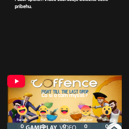
príbehu.
Čo si o tom myslíš?
Paráda
Plač
Haha
Snáď nie!
Whoa!
0
0
0
0
0