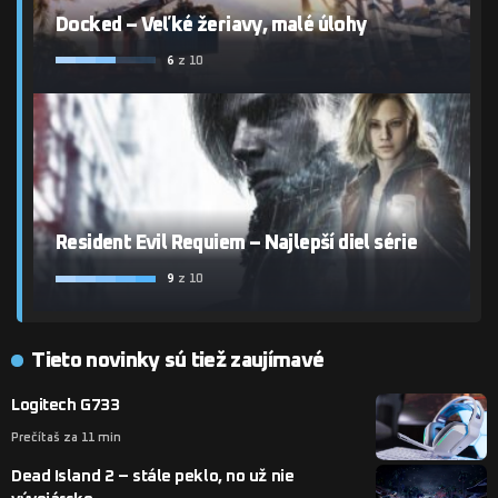
Docked – Veľké žeriavy, malé úlohy
6
z 10
Resident Evil Requiem – Najlepší diel série
9
z 10
Tieto novinky sú tiež zaujímavé
Logitech G733
Prečítaš za 11 min
Dead Island 2 – stále peklo, no už nie