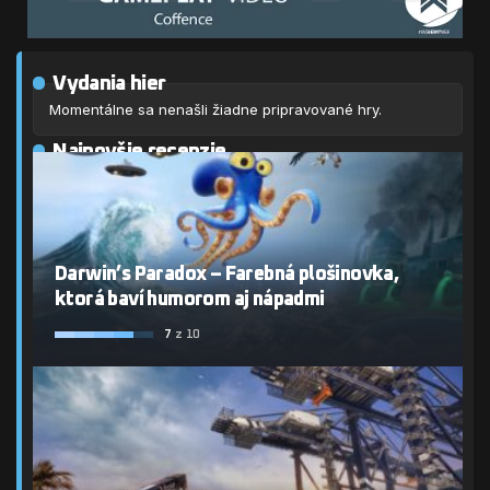
Vydania hier
Momentálne sa nenašli žiadne pripravované hry.
Najnovšie recenzie
Darwin’s Paradox – Farebná plošinovka,
ktorá baví humorom aj nápadmi
7
z 10