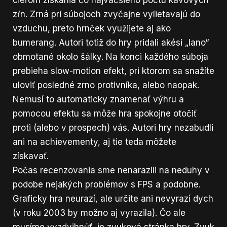
zŕn. Zrná pri súbojoch zvyčajne vylietavajú do
vzduchu, preto hrnček využijete aj ako
bumerang. Autori totiž do hry pridali akési „lano“
obmotané okolo šálky. Na konci každého súboja
prebieha slow-motion efekt, pri ktorom sa snažíte
uloviť posledné zrno protivníka, alebo naopak.
Nemusí to automaticky znamenať výhru a
pomocou efektu sa môže hra spokojne otočiť
proti (alebo v prospech) vás. Autori hry nezabudli
ani na achievementy, aj tie teda môžete
získavať.
Počas recenzovania sme nenarazili na neduhy v
podobe nejakých problémov s FPS a podobne.
Graficky hra neurazí, ale určite ani nevyrazí dych
(v roku 2003 by možno aj vyrazila). Čo ale
musíme vyzdvihnúť, je zvuková stránka hry. Zvuk