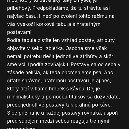
príbehový. Predpokladáme, že tu strávite asi
najviac času. Hneď po zvolení tohto režimu na
vás vyskočí korková tabuľa s hrateľnými
postavami.
Podľa tabule zistíte len vzhľad postáv, atribúty
objavíte v sekcii zbierka. Osobne sme však
nemali potrebu riešiť jednotlivé atribúty a skôr
sme volili podľa zovňajšku. Postavy sa od seba v
zásade nelíšia, ak teda opomenieme psa. Áno
čítate správne, hrateľnou postavou je aj pes,
ktorý drží v tlame hrnček s kávou. Dej je
minimalistický a pomocou titulkov sa dozvedáte,
prečo jednotlivé postavy tak prahnú po káve.
Síce príčina je u každej postavy rovnaká, aspoň
pred súbojom medzi sebou reagujú trefnými
poznámkami.