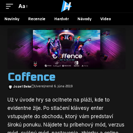
Aa
Novinky
Recenzie
Hardvér
Návody
Video
Coffence
Jozef Beke
Uverejnené 6. júna 2019
Už v úvode hry sa ocitnete na pláži, kde to
evidentne žije. Po stlačení klávesy enter
vstupujete do obchodu, ktorý vám predstaví
širokú ponuku. Nájdete tu príbehový mód, verzus
mód, cvičný mód, nastavenia, zbierky a online