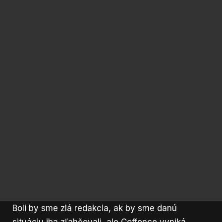
Boli by sme zlá redakcia, ak by sme danú
situáciu iba zľahčovali, ale Coffence vyniká