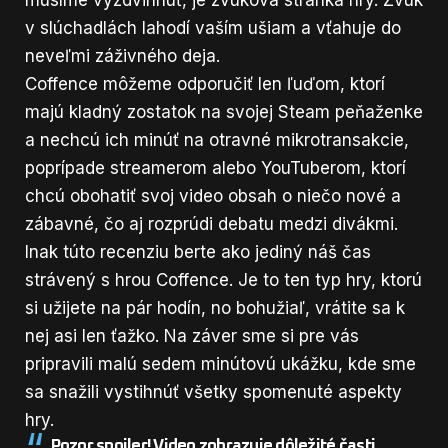
v slúchadlách lahodí vaším ušiam a vťahuje do
neveľmi záživného deja.
Coffence môžeme odporučiť len ľuďom, ktorí
majú kladný zostatok na svojej Steam peňaženke
a nechcú ich minúť na otravné mikrotransakcie,
poprípade streamerom alebo YouTuberom, ktorí
chcú obohatiť svoj video obsah o niečo nové a
zábavné, čo aj rozprúdi debatu medzi divákmi.
Inak túto recenziu berte ako jediný náš čas
strávený s hrou Coffence. Je to ten typ hry, ktorú
si užijete na pár hodín, no bohužiaľ, vrátite sa k
nej asi len ťažko. Na záver sme si pre vás
pripravili malú sedem minútovú ukážku, kde sme
sa snažili vystihnúť všetky spomenuté aspekty
hry.
Pozor spoiler! Video zobrazuje dôležité časti