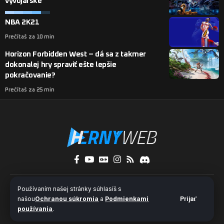
vývojárske
NBA 2K21
Prečítaš za 10 min
Horizon Forbidden West – dá sa z takmer
dokonalej hry spraviť ešte lepšie
pokračovanie?
Prečítaš za 25 min
O nás
Kontakty
Pridaj sa k nám
Používaním našej stránky súhlasíš s
Ochrana súkromia a súbory cookies
našou
Ochranou súkromia
a
Podmienkami
Prijať
používania
.
© 2024 HernýWeb.sk - Všetky práva vyhradené