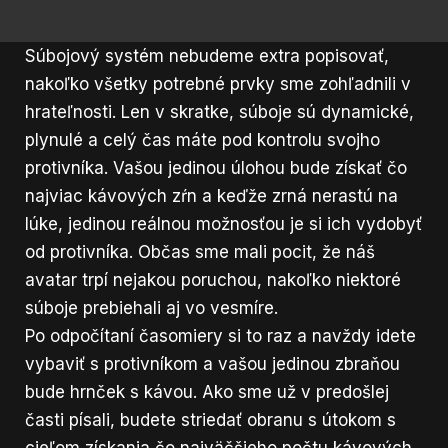
Súbojový systém nebudeme extra popisovať,
nakoľko všetky potrebné prvky sme zohľadnili v
hrateľnosti. Len v skratke, súboje sú dynamické,
plynulé a celý čas máte pod kontrolu svojho
protivníka. Vašou jedinou úlohou bude získať čo
najviac kávových zŕn a keďže zrná nerastú na
lúke, jedinou reálnou možnosťou je si ich vydobyť
od protivníka. Občas sme mali pocit, že náš
avatar trpí nejakou poruchou, nakoľko niektoré
súboje prebiehali aj vo vesmíre.
Po odpočítaní časomiery si to raz a navždy idete
vybaviť s protivníkom a vašou jedinou zbraňou
bude hrnček s kávou. Ako sme už v predošlej
časti písali, budete striedať obranu s útokom s
cieľom získania čo najväčšieho počtu kávových