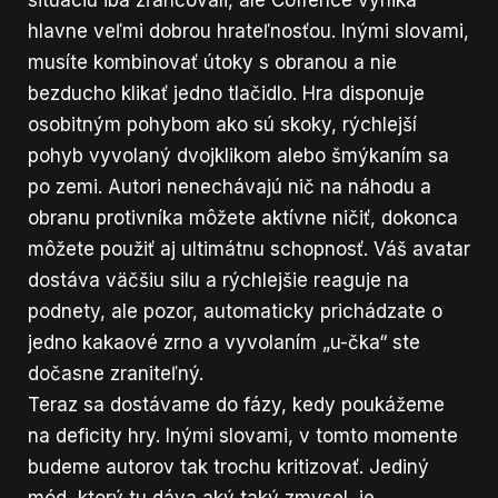
hlavne veľmi dobrou hrateľnosťou. Inými slovami,
musíte kombinovať útoky s obranou a nie
bezducho klikať jedno tlačidlo. Hra disponuje
osobitným pohybom ako sú skoky, rýchlejší
pohyb vyvolaný dvojklikom alebo šmýkaním sa
po zemi. Autori nenechávajú nič na náhodu a
obranu protivníka môžete aktívne ničiť, dokonca
môžete použiť aj ultimátnu schopnosť. Váš avatar
dostáva väčšiu silu a rýchlejšie reaguje na
podnety, ale pozor, automaticky prichádzate o
jedno kakaové zrno a vyvolaním „u-čka“ ste
dočasne zraniteľný.
Teraz sa dostávame do fázy, kedy poukážeme
na deficity hry. Inými slovami, v tomto momente
budeme autorov tak trochu kritizovať. Jediný
mód, ktorý tu dáva aký taký zmysel, je